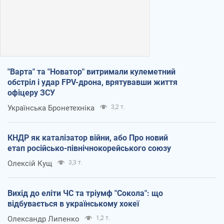
"Варта" та "Новатор" витримали кулеметний
обстріл і удар FPV-дрона, врятувавши життя
офіцеру ЗСУ
Українська Бронетехніка
3,2 т.
КНДР як каталізатор війни, або Про новий
етап російсько-північнокорейського союзу
Олексій Кущ
3,3 т.
Вихід до еліти ЧС та тріумф "Сокола": що
відбувається в українському хокеї
Олександр Липенко
1,2 т.