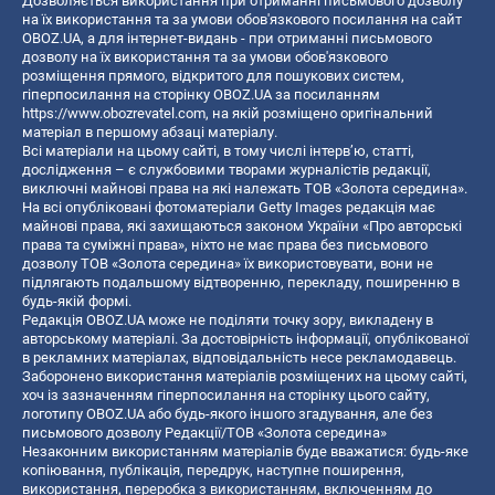
Дозволяється використання при отриманні письмового дозволу
на їх використання та за умови обов'язкового посилання на сайт
OBOZ.UA, а для інтернет-видань - при отриманні письмового
дозволу на їх використання та за умови обов'язкового
розміщення прямого, відкритого для пошукових систем,
гіперпосилання на сторінку OBOZ.UA за посиланням
https://www.obozrevatel.com
, на якій розміщено оригінальний
матеріал в першому абзаці матеріалу.
Всі матеріали на цьому сайті, в тому числі інтерв’ю, статті,
дослідження – є службовими творами журналістів редакції,
виключні майнові права на які належать ТОВ «Золота середина».
На всі опубліковані фотоматеріали Getty Images редакція має
майнові права, які захищаються законом України «Про авторські
права та суміжні права», ніхто не має права без письмового
дозволу ТОВ «Золота середина» їх використовувати, вони не
підлягають подальшому відтворенню, перекладу, поширенню в
будь-якій формі.
Редакція OBOZ.UA може не поділяти точку зору, викладену в
авторському матеріалі. За достовірність інформації, опублікованої
в рекламних матеріалах, відповідальність несе рекламодавець.
Заборонено використання матеріалів розміщених на цьому сайті,
хоч із зазначенням гіперпосилання на сторінку цього сайту,
логотипу OBOZ.UA або будь-якого іншого згадування, але без
письмового дозволу Редакції/ТОВ «Золота середина»
Незаконним використанням матеріалів буде вважатися: будь-яке
копiювання, публiкацiя, передрук, наступне поширення,
використання, переробка з використанням, включенням до