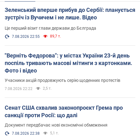
Зеленський вперше прибув до Сербії: планується
зустріч із Вучичем і не лише. Відео
Це перший візит глави держави до Бєлграда
89,7 т.
7.08.2026 22:55
"Верніть Федорова": у містах України 23-й день
поспіль тривають масові мітинги з картонками.
Фото і відео
Учасники акцій продовжують серію щоденних протестів
2,5 т.
7.08.2026 22:22
Сенат США схвалив законопроєкт Грема про
санкції проти Росії: що далі
Документ передбачає нові економічні обмеження
5,1 т.
7.08.2026 22:38