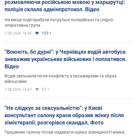
розмовляючи російською мовою у маршрутці:
поліція склала адмінпротокол. Відео
На місце події прибули патрульні поліцейські та слідчо-
оперативна група
10,5 т.
7.08.2026 18:40
"Воюють, бо дурні": у Чернівцях водій автобуса
зневажив українських військових і поплатився.
Відео
Водія звільнили після конфлікту з пасажирами та образ
військових
9,0 т.
7.08.2026 15:47
"Не слідкує за сексуальністю": у Києві
консультант салону краси образив жінку після
хімієтерапії, розгорівся скандал. Фото
Працівник салону почав надавати оцінку зовнішності жінки,