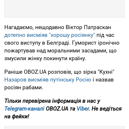
Нагадаємо, нещодавно Віктор Патраскан
дотепно висміяв "хорошу росіянку"
під час
свого виступу в Белграді. Гуморист іронічно
пожартував над моральними засадами, що
змусили жінку покинути країну.
Раніше OBOZ.UA розповів, що зірка "Кухні"
Назаров висміяв путінську Росію
і назвав
росіян рабами.
Тільки
перевірена інформація в нас у
Telegram-каналі
OBOZ.UA та
Viber
. Не ведіться
на фейки!