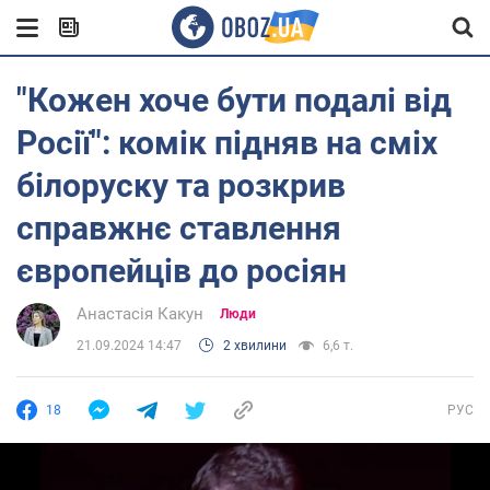
"Кожен хоче бути подалі від
Росії": комік підняв на сміх
білоруску та розкрив
справжнє ставлення
європейців до росіян
Анастасія Какун
Люди
21.09.2024 14:47
2 хвилини
6,6 т.
18
РУС