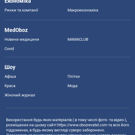
Економіка
Ринки та компанії
Макроекономіка
MedOboz
Новини медицини
MAMACLUB
Covid
Шоу
Афіша
Плітки
Краса
Мода
Жіночий журнал
Використання будь-яких матеріалів ( в тому числі фото- та відео-),
розміщених на цьому сайті
https://www.obozrevatel.com
та всіх його
піддоменах, в будь-якому вигляді суворо заборонено.