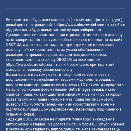
Використання будь-яких матеріалів ( в тому числі фото- та відео-),
розміщених на цьому сайті
https://www.obozrevatel.com
та всіх його
піддоменах, в будь-якому вигляді суворо заборонено.
Дозволяється використання при отриманні письмового дозволу
на їх використання та за умови обов'язкового посилання на сайт
OBOZ.UA, а для інтернет-видань - при отриманні письмового
дозволу на їх використання та за умови обов'язкового
розміщення прямого, відкритого для пошукових систем,
гіперпосилання на сторінку OBOZ.UA за посиланням
https://www.obozrevatel.com
, на якій розміщено оригінальний
матеріал в першому абзаці матеріалу.
Всі матеріали на цьому сайті, в тому числі інтерв’ю, статті,
дослідження – є службовими творами журналістів редакції,
виключні майнові права на які належать ТОВ «Золота середина».
На всі опубліковані фотоматеріали Getty Images редакція має
майнові права, які захищаються законом України «Про авторські
права та суміжні права», ніхто не має права без письмового
дозволу ТОВ «Золота середина» їх використовувати, вони не
підлягають подальшому відтворенню, перекладу, поширенню в
будь-якій формі.
Редакція OBOZ.UA може не поділяти точку зору, викладену в
авторському матеріалі. За достовірність інформації, опублікованої
в рекламних матеріалах, відповідальність несе рекламодавець.