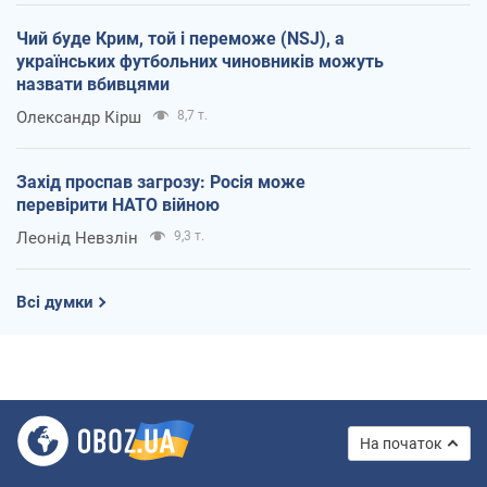
Чий буде Крим, той і переможе (NSJ), а
українських футбольних чиновників можуть
назвати вбивцями
Олександр Кірш
8,7 т.
Захід проспав загрозу: Росія може
перевірити НАТО війною
Леонід Невзлін
9,3 т.
Всі думки
На початок