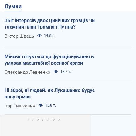
Думки
Збіг інтересів двох цинічних гравців чи
таємний план Трампа і Путіна?
Віктор Швець
14,3 т.
Мінськ готується до функціонування в
умовах масштабної воєнної кризи
Олександр Левченко
18,7 т.
Ні зброї, ні людей: як Лукашенко будує
нову армію
Ігар Тишкевич
15,8 т.