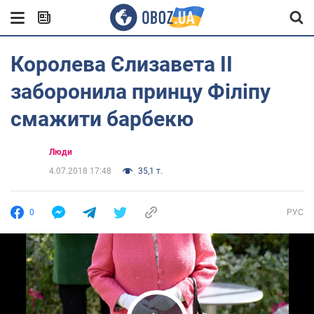
Королева Єлизавета II
заборонила принцу Філіпу
смажити барбекю
Люди
4.07.2018 17:48
35,1 т.
0
РУС