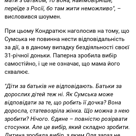
мати з батьком, то вона, найімовірніше,
переїде з Росії, бо там жити неможливо", –
висловився шоумен.
При цьому Кондратюк наголосив на тому, що
Сумська не повинна нести відповідальність
за дії, а в даному випадку бездіяльності своєї
31-річної доньки. Паперна зробила вибір
самостійно, і це не означає, що мама його
схвалює.
"Діти за батьків не відповідають. Батьки за
дорослих дітей теж ні. Як Сумська може
відповідати за те, що робить її дочка? Вона
доросла, статевозріла жінка. Що можна з нею
зробити? Нічого. Єдине – повністю розірвати
стосунки. Але це вибір, який складно зробити.
Дитина зробила вибір, з яким Оля зараз не