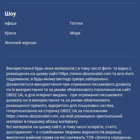
Шоу
Афіша
Плітки
Краса
Мода
Жіночий журнал
Використання будь-яких матеріалів ( в тому числі фото- та відео-),
розміщених на цьому сайті
https://www.obozrevatel.com
та всіх його
піддоменах, в будь-якому вигляді суворо заборонено.
Дозволяється використання при отриманні письмового дозволу
на їх використання та за умови обов'язкового посилання на сайт
OBOZ.UA, а для інтернет-видань - при отриманні письмового
дозволу на їх використання та за умови обов'язкового
розміщення прямого, відкритого для пошукових систем,
гіперпосилання на сторінку OBOZ.UA за посиланням
https://www.obozrevatel.com
, на якій розміщено оригінальний
матеріал в першому абзаці матеріалу.
Всі матеріали на цьому сайті, в тому числі інтерв’ю, статті,
дослідження – є службовими творами журналістів редакції,
виключні майнові права на які належать ТОВ «Золота середина».