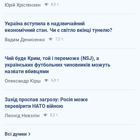
Юрій Хрістензен
8,5 т.
Україна вступила в надзвичайний
економічний стан. Чи є світло вкінці тунелю?
Вадим Денисенко
7,2 т.
Чий буде Крим, той і переможе (NSJ), а
українських футбольних чиновників можуть
назвати вбивцями
Олександр Кірш
6,8 т.
Захід проспав загрозу: Росія може
перевірити НАТО війною
Леонід Невзлін
8,2 т.
Всі думки