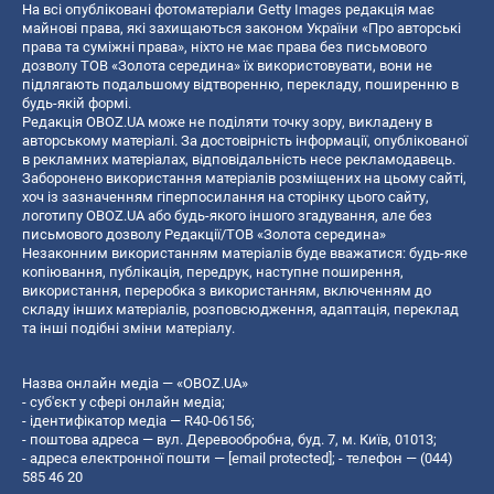
На всі опубліковані фотоматеріали Getty Images редакція має
майнові права, які захищаються законом України «Про авторські
права та суміжні права», ніхто не має права без письмового
дозволу ТОВ «Золота середина» їх використовувати, вони не
підлягають подальшому відтворенню, перекладу, поширенню в
будь-якій формі.
Редакція OBOZ.UA може не поділяти точку зору, викладену в
авторському матеріалі. За достовірність інформації, опублікованої
в рекламних матеріалах, відповідальність несе рекламодавець.
Заборонено використання матеріалів розміщених на цьому сайті,
хоч із зазначенням гіперпосилання на сторінку цього сайту,
логотипу OBOZ.UA або будь-якого іншого згадування, але без
письмового дозволу Редакції/ТОВ «Золота середина»
Незаконним використанням матеріалів буде вважатися: будь-яке
копiювання, публiкацiя, передрук, наступне поширення,
використання, переробка з використанням, включенням до
складу інших матеріалів, розповсюдження, адаптація, переклад
та інші подібні зміни матеріалу.
Назва онлайн медіа — «OBOZ.UA»
- суб'єкт у сфері онлайн медіа;
- ідентифікатор медіа — R40-06156;
- поштова адреса — вул. Деревообробна, буд. 7, м. Київ, 01013;
- адреса електронної пошти —
[email protected]
; - телефон — (044)
585 46 20