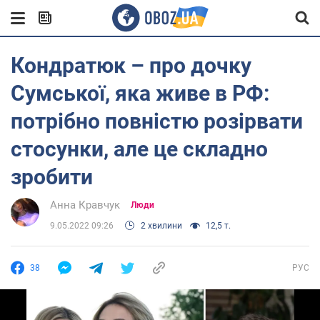
Кондратюк – про дочку
Сумської, яка живе в РФ:
потрібно повністю розірвати
стосунки, але це складно
зробити
Анна Кравчук
Люди
9.05.2022 09:26
2 хвилини
12,5 т.
38
РУС