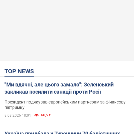
TOP NEWS
"Ми вдячні, але цього замало": Зеленський
закликав посилити санкції проти Росії
Президент подякував європейським партнерам за фінансову
підтримку
66,5 т.
8.08.2026 18:01
Україна придбала у Туреччини 70 балістичних