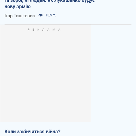
Ні зброї, ні людей: як Лукашенко будує
нову армію
Ігар Тишкевич
13,9 т.
Коли закінчиться війна?