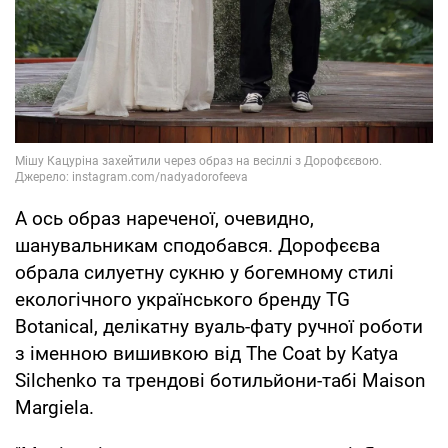
А ось образ нареченої, очевидно,
шанувальникам сподобався. Дорофєєва
обрала силуетну сукню у богемному стилі
екологічного українського бренду TG
Botanical, делікатну вуаль-фату ручної роботи
з іменною вишивкою від The Coat by Katya
Silchenko та трендові ботильйони-табі Maison
Margiela.