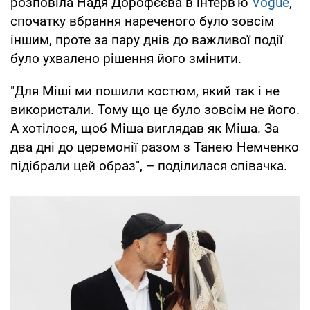
розповіла Надя Дорофєєва в інтерв'ю
Vogue
,
спочатку вбрання нареченого було зовсім
іншим, проте за пару днів до важливої події
було ухвалено рішення його змінити.
"Для Міші ми пошили костюм, який так і не
використали. Тому що це було зовсім не його.
А хотілося, щоб Міша виглядав як Міша. За
два дні до церемонії разом з Танею Немченко
підібрали цей образ", – поділилася співачка.