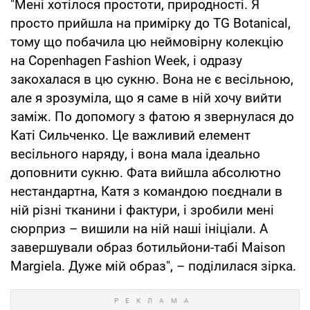
"Мені хотілося простоти, природності. Я
просто прийшла на примірку до TG Botanical,
тому що побачила цю неймовірну колекцію
на Copenhagen Fashion Week, і одразу
закохалася в цю сукню. Вона не є весільною,
але я зрозуміла, що я саме в ній хочу вийти
заміж. По допомогу з фатою я звернулася до
Каті Сильченко. Це важливий елемент
весільного наряду, і вона мала ідеально
доповнити сукню. Фата вийшла абсолютно
нестандартна, Катя з командою поєднали в
ній різні тканини і фактури, і зробили мені
сюрприз – вишили на ній наші ініціали. А
завершували образ ботильйони-табі Maison
Margiela. Дуже мій образ", – поділилася зірка.