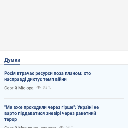
Думки
Росія втрачає ресурси поза планом: хто
насправді диктує темп війни
Сергій Місюра
3,8 т.
"Ми вже проходили через гірше": Україні не
варто піддаватися зневірі через ракетний
терор
Сергій Марченко, експерт
5,6 т.