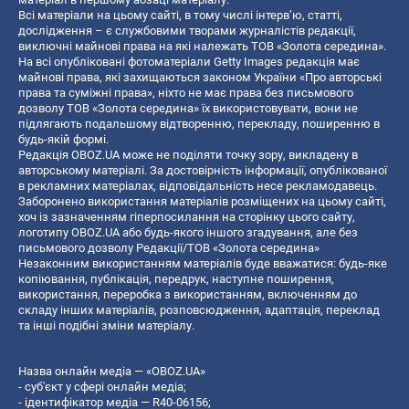
Всі матеріали на цьому сайті, в тому числі інтерв’ю, статті,
дослідження – є службовими творами журналістів редакції,
виключні майнові права на які належать ТОВ «Золота середина».
На всі опубліковані фотоматеріали Getty Images редакція має
майнові права, які захищаються законом України «Про авторські
права та суміжні права», ніхто не має права без письмового
дозволу ТОВ «Золота середина» їх використовувати, вони не
підлягають подальшому відтворенню, перекладу, поширенню в
будь-якій формі.
Редакція OBOZ.UA може не поділяти точку зору, викладену в
авторському матеріалі. За достовірність інформації, опублікованої
в рекламних матеріалах, відповідальність несе рекламодавець.
Заборонено використання матеріалів розміщених на цьому сайті,
хоч із зазначенням гіперпосилання на сторінку цього сайту,
логотипу OBOZ.UA або будь-якого іншого згадування, але без
письмового дозволу Редакції/ТОВ «Золота середина»
Незаконним використанням матеріалів буде вважатися: будь-яке
копiювання, публiкацiя, передрук, наступне поширення,
використання, переробка з використанням, включенням до
складу інших матеріалів, розповсюдження, адаптація, переклад
та інші подібні зміни матеріалу.
Назва онлайн медіа — «OBOZ.UA»
- суб'єкт у сфері онлайн медіа;
- ідентифікатор медіа — R40-06156;