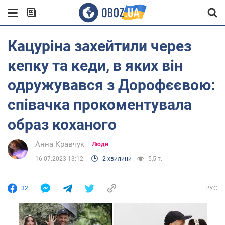
Кацуріна захейтили через
кепку та кеди, в яких він
одружувався з Дорофєєвою:
співачка прокоментувала
образ коханого
Анна Кравчук
Люди
16.07.2023 13:12
2 хвилини
5,5 т.
32
РУС