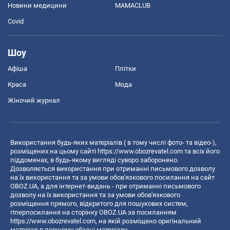
Новини медицини
MAMACLUB
Covid
Шоу
Афіша
Плітки
Краса
Мода
Жіночий журнал
Використання будь-яких матеріалів ( в тому числі фото- та відео-),
розміщених на цьому сайті
https://www.obozrevatel.com
та всіх його
піддоменах, в будь-якому вигляді суворо заборонено.
Дозволяється використання при отриманні письмового дозволу
на їх використання та за умови обов'язкового посилання на сайт
OBOZ.UA, а для інтернет-видань - при отриманні письмового
дозволу на їх використання та за умови обов'язкового
розміщення прямого, відкритого для пошукових систем,
гіперпосилання на сторінку OBOZ.UA за посиланням
https://www.obozrevatel.com
, на якій розміщено оригінальний
матеріал в першому абзаці матеріалу.