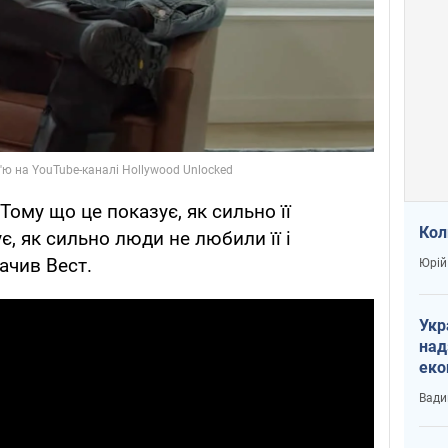
Тому що це показує, як сильно її
Кол
, як сильно люди не любили її і
ачив Вест.
Юрій
Укр
над
еко
сві
Вади