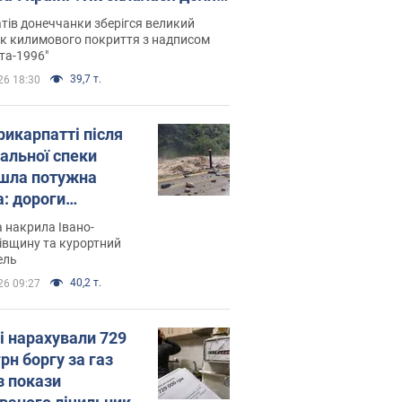
паєвої, яка 30 років тому
тів донеччанки зберігся великий
ала "золото" Олімпіади
к килимового покриття з надписом
та-1996"
39,7 т.
26 18:30
рикарпатті після
альної спеки
шла потужна
а: дороги
творились на
 накрила Івано-
. Відео
івщину та курортний
ель
40,2 т.
26 09:27
і нарахували 729
грн боргу за газ
з покази