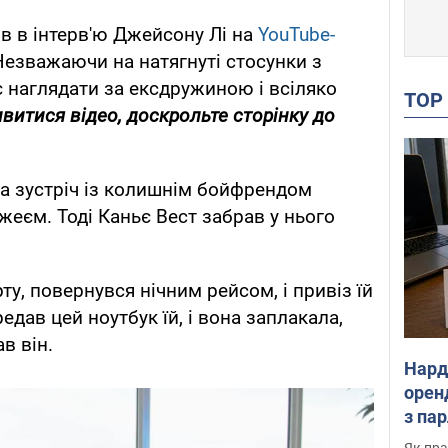
ив в інтерв'ю Джейсону Лі на
YouTube-
Незважаючи на натягнуті стосунки з
 наглядати за ексдружиною і всіляко
TO
витися відео, доскрольте сторінку до
ла зустріч із колишнім бойфрендом
жеєм. Тоді Каньє Вест забрав у нього
ту, повернувся нічним рейсом, і привіз їй
едав цей ноутбук їй, і вона заплакала,
в він.
Нард
оренд
з па
де п
Як пра