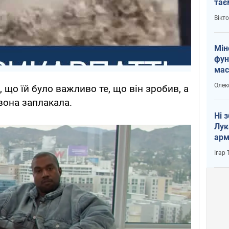
тає
і Пу
Вікт
Мін
фун
мас
Олек
 що їй було важливо те, що він зробив, а
вона заплакала.
Ні 
Лук
арм
Ігар