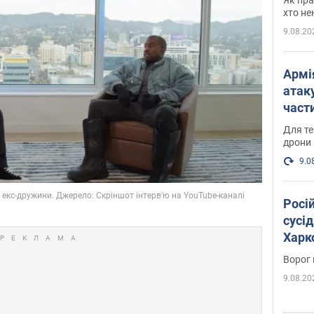
хто не
9.08.20
Армі
атаку
части
Фото
Для те
дрони
9.0
Росі
сусід
Харко
пост
Ворог 
9.08.20