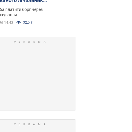
ованого лічильника:
я ухвалив
ба платити борг через
ікуване рішення
ахування
32,5 т.
26 14:43