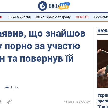
ни
Війна в Україні
Війна Ізраїлю та Ірану
VENETO
Російськ
Важ
аявив, що знайшов
у порно за участю
н та повернув їй
и
11,1 т.
Укра
през
Читать на русском
"Слав