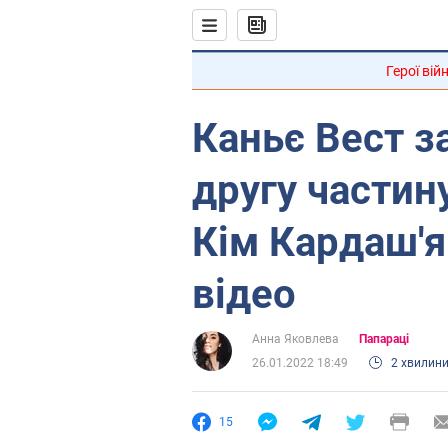
Герої вій
Каньє Вест з
другу частин
Кім Кардаш'я
відео
Анна Яковлева
Папараці
26.01.2022 18:49
2 хвилин
15