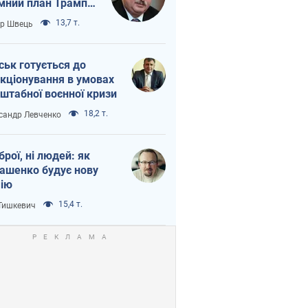
мний план Трампа
тіна?
13,7 т.
ор Швець
ськ готується до
кціонування в умовах
штабної воєнної кризи
18,2 т.
сандр Левченко
зброї, ні людей: як
ашенко будує нову
ію
15,4 т.
 Тишкевич