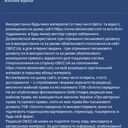
Жіночий журнал
Використання будь-яких матеріалів ( в тому числі фото- та відео-),
розміщених на цьому сайті
https://www.obozrevatel.com
та всіх його
піддоменах, в будь-якому вигляді суворо заборонено.
Дозволяється використання при отриманні письмового дозволу
на їх використання та за умови обов'язкового посилання на сайт
OBOZ.UA, а для інтернет-видань - при отриманні письмового
дозволу на їх використання та за умови обов'язкового
розміщення прямого, відкритого для пошукових систем,
гіперпосилання на сторінку OBOZ.UA за посиланням
https://www.obozrevatel.com
, на якій розміщено оригінальний
матеріал в першому абзаці матеріалу.
Всі матеріали на цьому сайті, в тому числі інтерв’ю, статті,
дослідження – є службовими творами журналістів редакції,
виключні майнові права на які належать ТОВ «Золота середина».
На всі опубліковані фотоматеріали Getty Images редакція має
майнові права, які захищаються законом України «Про авторські
права та суміжні права», ніхто не має права без письмового
дозволу ТОВ «Золота середина» їх використовувати, вони не
підлягають подальшому відтворенню, перекладу, поширенню в
будь-якій формі.
Редакція OBOZ.UA може не поділяти точку зору, викладену в
авторському матеріалі. За достовірність інформації, опублікованої