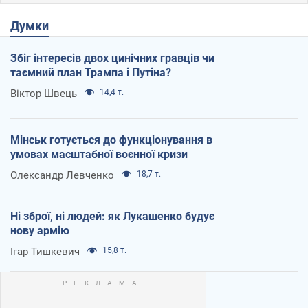
Думки
Збіг інтересів двох цинічних гравців чи
таємний план Трампа і Путіна?
Віктор Швець
14,4 т.
Мінськ готується до функціонування в
умовах масштабної воєнної кризи
Олександр Левченко
18,7 т.
Ні зброї, ні людей: як Лукашенко будує
нову армію
Ігар Тишкевич
15,8 т.