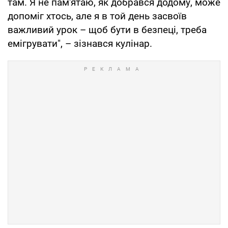
там. Я не пам'ятаю, як добрався додому, може
допоміг хтось, але я в той день засвоїв
важливий урок – щоб бути в безпеці, треба
емігрувати", – зізнався кулінар.