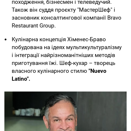
походження, бізнесмен і телеведучий.
Також він суддя проєкту "МастерШеф" і
засновник консалтингової компанії Bravo
Restaurant Group.
Кулінарна концепція Хіменес-Браво
побудована на ідеях мультикультуралізму
і інтеграції найрізноманітніших методів
приготування їжі. Шеф-кухар – творець
власного кулінарного стилю
"Nuevo
Latino".