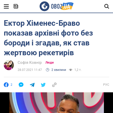
Ектор Хіменес-Браво
показав архівні фото без
бороди і згадав, як став
жертвою рекетирів
Софія Ковнір
Люди
28.07.2021 11:47
2 хвилини
1,2 т.
2
РУС