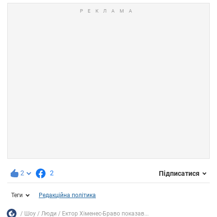
2
2
Підписатися
Теги
Редакційна політика
Шоу
Люди
Ектор Хіменес-Браво показав...