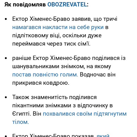
Як повідомляв
OBOZREVATEL
:
Ектор Хіменес-Браво заявив, що тричі
намагався накласти на себе руки
в
підлітковому віці, оскільки дуже
переймався через тиск сім'ї.
раніше Ектор Хіменес-Браво поділився із
шанувальниками знімком, на якому
постав повністю голим.
Водночас він
прикрився ковдрою.
Також знаменитість поділився
пікантними знімками з відпочинку в
Єгипті. Він
похвалився своїм підтягнутим
тілом.
Ектор Хіменес-Браво показав,
який