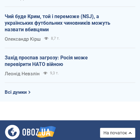
Чий буде Крим, той і переможе (NSJ), а
українських футбольних чиновників можуть
назвати вбивцями
Олександр Кірш
8,7 т.
Захід проспав загрозу: Росія може
перевірити НАТО війною
Леонід Невзлін
9,3 т.
Всі думки
На початок