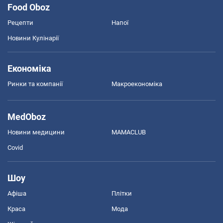
Food Oboz
Рецепти
Напої
Новини Кулінарії
Економіка
Ринки та компанії
Макроекономіка
MedOboz
Новини медицини
MAMACLUB
Covid
Шоу
Афіша
Плітки
Краса
Мода