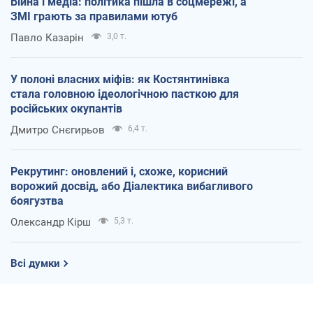
Війна і медіа: політика пішла в соцмережі, а
ЗМІ грають за правилами ютуб
Павло Казарін
3,0 т.
У полоні власних міфів: як Костянтинівка
стала головною ідеологічною пасткою для
російських окупантів
Дмитро Снєгирьов
6,4 т.
Рекрутинг: оновлений і, схоже, корисний
ворожий досвід, або Діалектика вибагливого
боягузтва
Олександр Кірш
5,3 т.
Всі думки