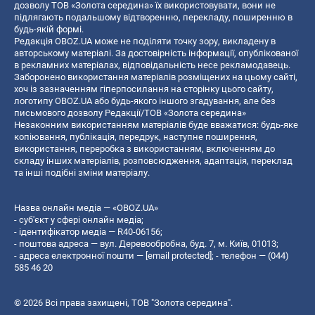
дозволу ТОВ «Золота середина» їх використовувати, вони не
підлягають подальшому відтворенню, перекладу, поширенню в
будь-якій формі.
Редакція OBOZ.UA може не поділяти точку зору, викладену в
авторському матеріалі. За достовірність інформації, опублікованої
в рекламних матеріалах, відповідальність несе рекламодавець.
Заборонено використання матеріалів розміщених на цьому сайті,
хоч із зазначенням гіперпосилання на сторінку цього сайту,
логотипу OBOZ.UA або будь-якого іншого згадування, але без
письмового дозволу Редакції/ТОВ «Золота середина»
Незаконним використанням матеріалів буде вважатися: будь-яке
копiювання, публiкацiя, передрук, наступне поширення,
використання, переробка з використанням, включенням до
складу інших матеріалів, розповсюдження, адаптація, переклад
та інші подібні зміни матеріалу.
Назва онлайн медіа — «OBOZ.UA»
- суб'єкт у сфері онлайн медіа;
- ідентифікатор медіа — R40-06156;
- поштова адреса — вул. Деревообробна, буд. 7, м. Київ, 01013;
- адреса електронної пошти —
[email protected]
; - телефон — (044)
585 46 20
© 2026 Всі права захищені, ТОВ "Золота середина".