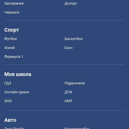
Запоріжжя
Дніпро
Черкаси
Спорт
Футбол
Баскетбол
Хокей
Бокс
Формула-1
Моя школа
ГДЗ
Підручники
Онлайн уроки
ДПА
ЗНО
НМТ
Авто
Тест Драйв
Електромобілі