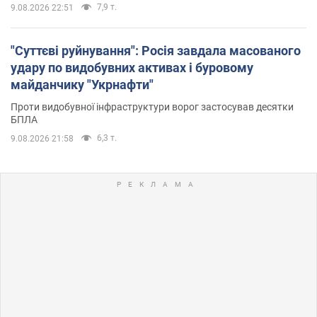
7,9 т.
9.08.2026 22:51
"Суттєві руйнування": Росія завдала масованого
удару по видобувних активах і буровому
майданчику "Укрнафти"
Проти видобувної інфраструктури ворог застосував десятки
БПЛА
6,3 т.
9.08.2026 21:58