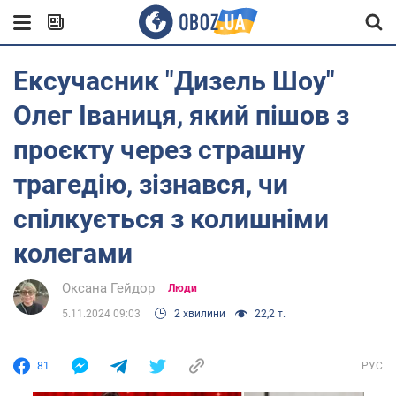
Ексучасник "Дизель Шоу"
Олег Іваниця, який пішов з
проєкту через страшну
трагедію, зізнався, чи
спілкується з колишніми
колегами
Оксана Гейдор
Люди
5.11.2024 09:03
2 хвилини
22,2 т.
81
РУС