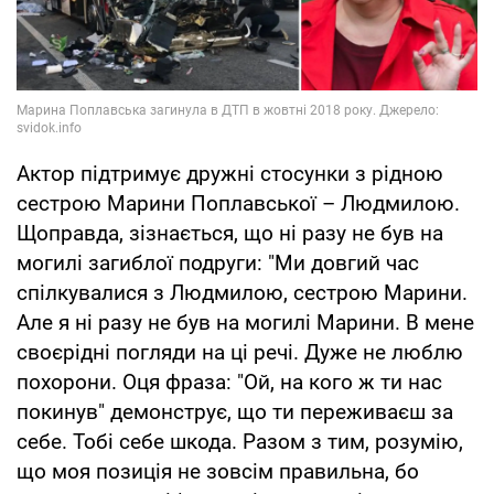
Актор підтримує дружні стосунки з рідною
сестрою Марини Поплавської – Людмилою.
Щоправда, зізнається, що ні разу не був на
могилі загиблої подруги: "Ми довгий час
спілкувалися з Людмилою, сестрою Марини.
Але я ні разу не був на могилі Марини. В мене
своєрідні погляди на ці речі. Дуже не люблю
похорони. Оця фраза: "Ой, на кого ж ти нас
покинув" демонструє, що ти переживаєш за
себе. Тобі себе шкода. Разом з тим, розумію,
що моя позиція не зовсім правильна, бо