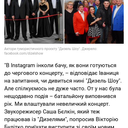
"В Instagram інколи бачу, як вони готуються
до чергового концерту, – відповідає Іваниця
на запитання, чи дивиться нині "Дизель Шоу".
Але спілкуємось не дуже часто. От у нас була
нещодавно подія – батальйону виповнився
рік. Ми влаштували невеличкий концерт.
Звукорежисер Саша Бєлкін, який теж
працював із "Дизелями", попросив Вікторію
Булітко приїхати виступити зі своїм новим