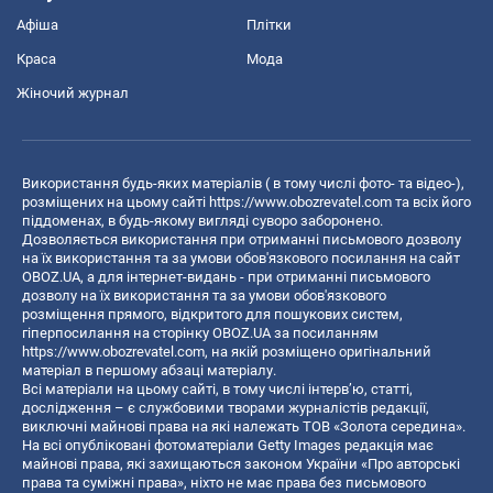
Афіша
Плітки
Краса
Мода
Жіночий журнал
Використання будь-яких матеріалів ( в тому числі фото- та відео-),
розміщених на цьому сайті
https://www.obozrevatel.com
та всіх його
піддоменах, в будь-якому вигляді суворо заборонено.
Дозволяється використання при отриманні письмового дозволу
на їх використання та за умови обов'язкового посилання на сайт
OBOZ.UA, а для інтернет-видань - при отриманні письмового
дозволу на їх використання та за умови обов'язкового
розміщення прямого, відкритого для пошукових систем,
гіперпосилання на сторінку OBOZ.UA за посиланням
https://www.obozrevatel.com
, на якій розміщено оригінальний
матеріал в першому абзаці матеріалу.
Всі матеріали на цьому сайті, в тому числі інтерв’ю, статті,
дослідження – є службовими творами журналістів редакції,
виключні майнові права на які належать ТОВ «Золота середина».
На всі опубліковані фотоматеріали Getty Images редакція має
майнові права, які захищаються законом України «Про авторські
права та суміжні права», ніхто не має права без письмового