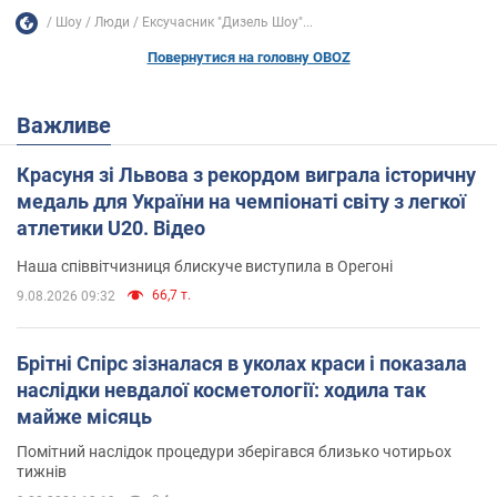
Шоу
Люди
Ексучасник "Дизель Шоу"...
Повернутися на головну OBOZ
Важливе
Красуня зі Львова з рекордом виграла історичну
медаль для України на чемпіонаті світу з легкої
атлетики U20. Відео
Наша співвітчизниця блискуче виступила в Орегоні
66,7 т.
9.08.2026 09:32
Брітні Спірс зізналася в уколах краси і показала
наслідки невдалої косметології: ходила так
майже місяць
Помітний наслідок процедури зберігався близько чотирьох
тижнів