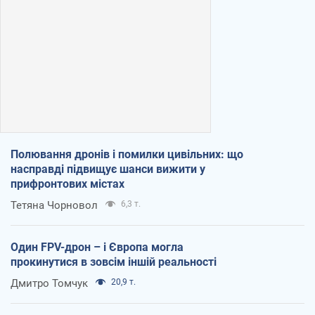
Полювання дронів і помилки цивільних: що
насправді підвищує шанси вижити у
прифронтових містах
Тетяна Чорновол
6,3 т.
Один FPV-дрон – і Європа могла
прокинутися в зовсім іншій реальності
Дмитро Томчук
20,9 т.