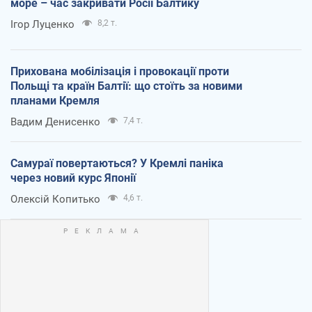
море – час закривати Росії Балтику
Ігор Луценко
8,2 т.
Прихована мобілізація і провокації проти
Польщі та країн Балтії: що стоїть за новими
планами Кремля
Вадим Денисенко
7,4 т.
Самураї повертаються? У Кремлі паніка
через новий курс Японії
Олексій Копитько
4,6 т.