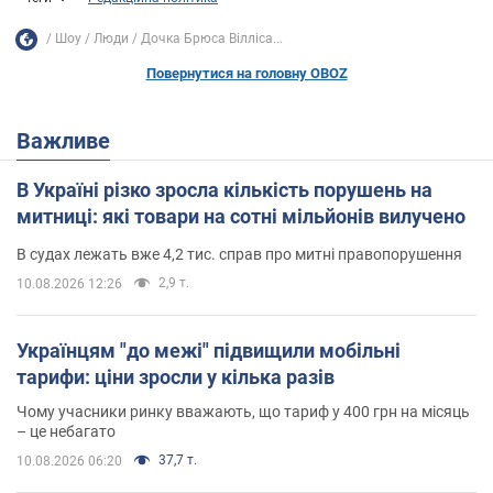
Шоу
Люди
Дочка Брюса Вілліса...
Повернутися на головну OBOZ
Важливе
В Україні різко зросла кількість порушень на
митниці: які товари на сотні мільйонів вилучено
В судах лежать вже 4,2 тис. справ про митні правопорушення
2,9 т.
10.08.2026 12:26
Українцям "до межі" підвищили мобільні
тарифи: ціни зросли у кілька разів
Чому учасники ринку вважають, що тариф у 400 грн на місяць
– це небагато
37,7 т.
10.08.2026 06:20