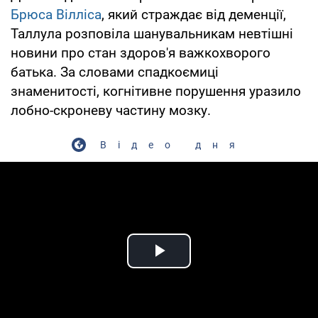
Брюса Вілліса
, який страждає від деменції,
Таллула розповіла шанувальникам невтішні
новини про стан здоров'я важкохворого
батька. За словами спадкоємиці
знаменитості, когнітивне порушення уразило
лобно-скроневу частину мозку.
Відео дня
Play Video