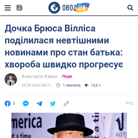
Дочка Брюса Вілліса
поділилася невтішними
новинами про стан батька:
хвороба швидко прогресує
Анастасія Какун
Люди
20.09.2024 08:21
1 хвилина
10,6 т.
0
РУС