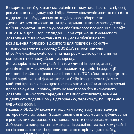
Використання будь-яких матеріалів ( в тому числі фото- та відео-),
розміщених на цьому сайті
https://www.obozrevatel.com
та всіх його
піддоменах, в будь-якому вигляді суворо заборонено.
Дозволяється використання при отриманні письмового дозволу
на їх використання та за умови обов'язкового посилання на сайт
OBOZ.UA, а для інтернет-видань - при отриманні письмового
дозволу на їх використання та за умови обов'язкового
розміщення прямого, відкритого для пошукових систем,
гіперпосилання на сторінку OBOZ.UA за посиланням
https://www.obozrevatel.com
, на якій розміщено оригінальний
матеріал в першому абзаці матеріалу.
Всі матеріали на цьому сайті, в тому числі інтерв’ю, статті,
дослідження – є службовими творами журналістів редакції,
виключні майнові права на які належать ТОВ «Золота середина».
На всі опубліковані фотоматеріали Getty Images редакція має
майнові права, які захищаються законом України «Про авторські
права та суміжні права», ніхто не має права без письмового
дозволу ТОВ «Золота середина» їх використовувати, вони не
підлягають подальшому відтворенню, перекладу, поширенню в
будь-якій формі.
Редакція OBOZ.UA може не поділяти точку зору, викладену в
авторському матеріалі. За достовірність інформації, опублікованої
в рекламних матеріалах, відповідальність несе рекламодавець.
Заборонено використання матеріалів розміщених на цьому сайті,
хоч із зазначенням гіперпосилання на сторінку цього сайту,