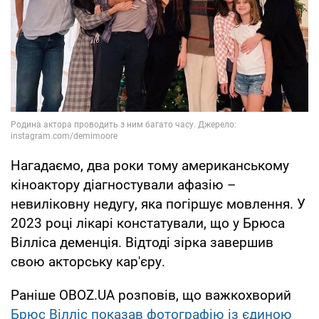
Нагадаємо, два роки тому американському
кіноактору діагностували афазію –
невиліковну недугу, яка погіршує мовлення. У
2023 році лікарі констатували, що у Брюса
Вілліса деменція. Відтоді зірка завершив
свою акторську кар'єру.
Раніше OBOZ.UA розповів, що важкохворий
Брюс Вілліс показав фотографію із єдиною