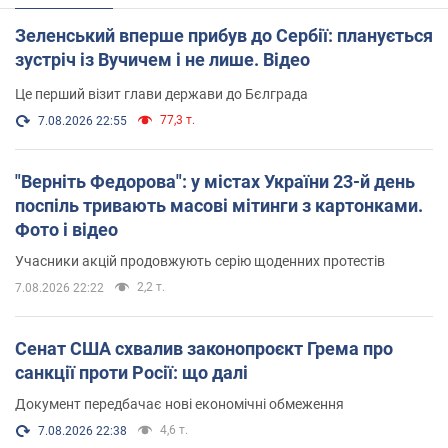
Зеленський вперше прибув до Сербії: планується
зустріч із Вучичем і не лише. Відео
Це перший візит глави держави до Бєлграда
77,3 т.
7.08.2026 22:55
"Верніть Федорова": у містах України 23-й день
поспіль тривають масові мітинги з картонками.
Фото і відео
Учасники акцій продовжують серію щоденних протестів
2,2 т.
7.08.2026 22:22
Сенат США схвалив законопроєкт Грема про
санкції проти Росії: що далі
Документ передбачає нові економічні обмеження
4,6 т.
7.08.2026 22:38