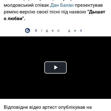
молдовський співак
Дан Балан
презентував
ремікс-версію своєї пісні під назвою
"Дышат
о любви".
Відео дня
Play Video
Відповідне відео артист опублікував на