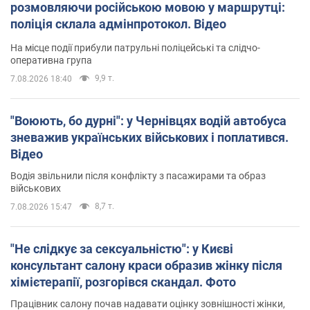
розмовляючи російською мовою у маршрутці:
поліція склала адмінпротокол. Відео
На місце події прибули патрульні поліцейські та слідчо-
оперативна група
9,9 т.
7.08.2026 18:40
"Воюють, бо дурні": у Чернівцях водій автобуса
зневажив українських військових і поплатився.
Відео
Водія звільнили після конфлікту з пасажирами та образ
військових
8,7 т.
7.08.2026 15:47
"Не слідкує за сексуальністю": у Києві
консультант салону краси образив жінку після
хімієтерапії, розгорівся скандал. Фото
Працівник салону почав надавати оцінку зовнішності жінки,