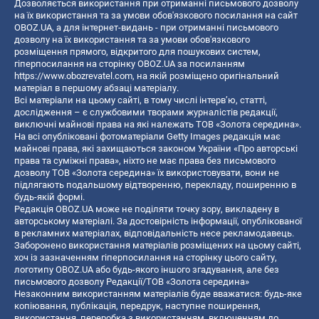
Дозволяється використання при отриманні письмового дозволу
на їх використання та за умови обов'язкового посилання на сайт
OBOZ.UA, а для інтернет-видань - при отриманні письмового
дозволу на їх використання та за умови обов'язкового
розміщення прямого, відкритого для пошукових систем,
гіперпосилання на сторінку OBOZ.UA за посиланням
https://www.obozrevatel.com
, на якій розміщено оригінальний
матеріал в першому абзаці матеріалу.
Всі матеріали на цьому сайті, в тому числі інтерв’ю, статті,
дослідження – є службовими творами журналістів редакції,
виключні майнові права на які належать ТОВ «Золота середина».
На всі опубліковані фотоматеріали Getty Images редакція має
майнові права, які захищаються законом України «Про авторські
права та суміжні права», ніхто не має права без письмового
дозволу ТОВ «Золота середина» їх використовувати, вони не
підлягають подальшому відтворенню, перекладу, поширенню в
будь-якій формі.
Редакція OBOZ.UA може не поділяти точку зору, викладену в
авторському матеріалі. За достовірність інформації, опублікованої
в рекламних матеріалах, відповідальність несе рекламодавець.
Заборонено використання матеріалів розміщених на цьому сайті,
хоч із зазначенням гіперпосилання на сторінку цього сайту,
логотипу OBOZ.UA або будь-якого іншого згадування, але без
письмового дозволу Редакції/ТОВ «Золота середина»
Незаконним використанням матеріалів буде вважатися: будь-яке
копiювання, публiкацiя, передрук, наступне поширення,
використання, переробка з використанням, включенням до