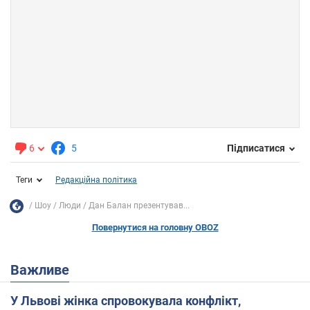
6
5
Підписатися
Теги
Редакційна політика
Шоу
Люди
Дан Балан презентував...
Повернутися на головну OBOZ
Важливе
У Львові жінка спровокувала конфлікт,