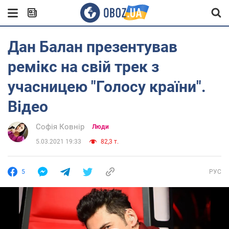
Дан Балан презентував
ремікс на свій трек з
учасницею "Голосу країни".
Відео
Софія Ковнір
Люди
5.03.2021 19:33
82,3 т.
5
РУС