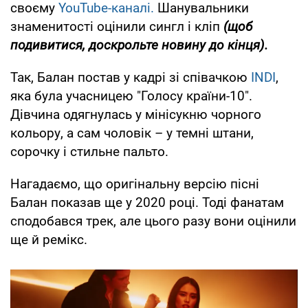
своєму
YouTube-каналі.
Шанувальники
знаменитості оцінили сингл і кліп
(щоб
подивитися, доскрольте новину до кінця).
Так, Балан постав у кадрі зі співачкою
INDI
,
яка була учасницею "Голосу країни-10".
Дівчина одягнулась у мінісукню чорного
кольору, а сам чоловік – у темні штани,
сорочку і стильне пальто.
Нагадаємо, що оригінальну версію пісні
Балан показав ще у 2020 році. Тоді фанатам
сподобався трек, але цього разу вони оцінили
ще й ремікс.