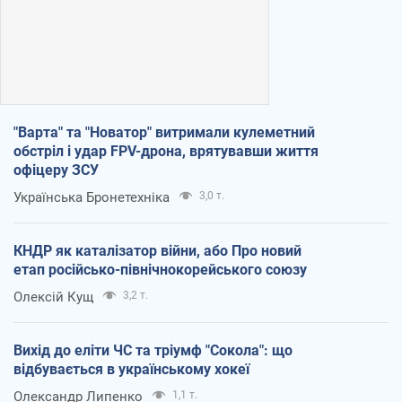
"Варта" та "Новатор" витримали кулеметний
обстріл і удар FPV-дрона, врятувавши життя
офіцеру ЗСУ
Українська Бронетехніка
3,0 т.
КНДР як каталізатор війни, або Про новий
етап російсько-північнокорейського союзу
Олексій Кущ
3,2 т.
Вихід до еліти ЧС та тріумф "Сокола": що
відбувається в українському хокеї
Олександр Липенко
1,1 т.