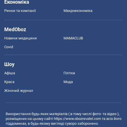
Економіка
Ринки та компанії
Макроекономіка
MedOboz
Новини медицини
MAMACLUB
Covid
Шоу
Афіша
Плітки
Краса
Мода
Жіночий журнал
Використання будь-яких матеріалів ( в тому числі фото- та відео-),
розміщених на цьому сайті
https://www.obozrevatel.com
та всіх його
піддоменах, в будь-якому вигляді суворо заборонено.