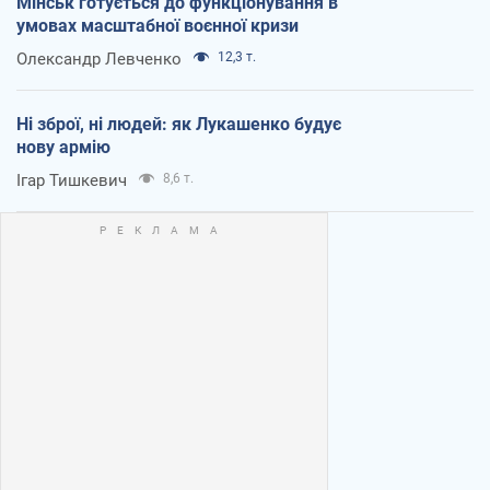
Мінськ готується до функціонування в
умовах масштабної воєнної кризи
Олександр Левченко
12,3 т.
Ні зброї, ні людей: як Лукашенко будує
нову армію
Ігар Тишкевич
8,6 т.