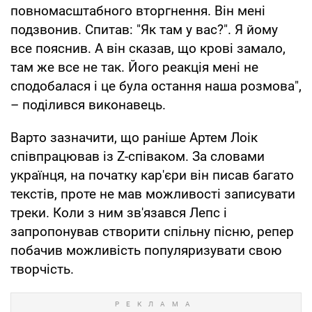
повномасштабного вторгнення. Він мені
подзвонив. Спитав: "Як там у вас?". Я йому
все пояснив. А він сказав, що крові замало,
там же все не так. Його реакція мені не
сподобалася і це була остання наша розмова",
– поділився виконавець.
Варто зазначити, що раніше Артем Лоік
співпрацював із Z-співаком. За словами
українця, на початку кар'єри він писав багато
текстів, проте не мав можливості записувати
треки. Коли з ним зв'язався Лепс і
запропонував створити спільну пісню, репер
побачив можливість популяризувати свою
творчість.