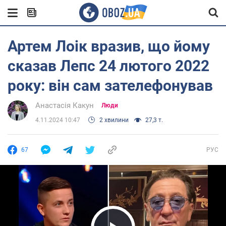
Артем Лоік вразив, що йому
сказав Лепс 24 лютого 2022
року: він сам зателефонував
Анастасія Какун
Люди
4.11.2024 10:47
2 хвилини
27,3 т.
67
РУС