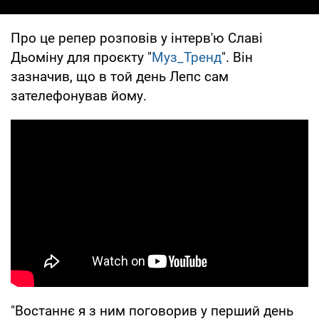
Про це репер розповів у інтерв'ю Славі
Дьоміну для проєкту "
Муз_Тренд
". Він
зазначив, що в той день Лепс сам
зателефонував йому.
"Востаннє я з ним поговорив у перший день