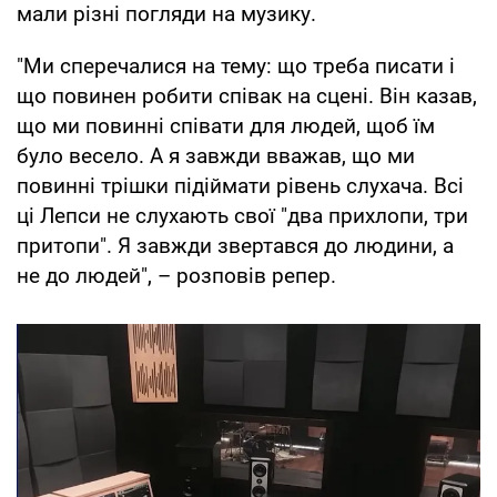
мали різні погляди на музику.
"Ми сперечалися на тему: що треба писати і
що повинен робити співак на сцені. Він казав,
що ми повинні співати для людей, щоб їм
було весело. А я завжди вважав, що ми
повинні трішки підіймати рівень слухача. Всі
ці Лепси не слухають свої "два прихлопи, три
притопи". Я завжди звертався до людини, а
не до людей", – розповів репер.