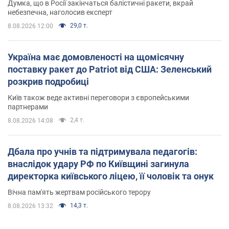
Думка, що в Росії закінчаться балістичні ракети, вкрай
небезпечна, наголосив експерт
29,0 т.
8.08.2026 12:00
Україна має домовленості на щомісячну
поставку ракет до Patriot від США: Зеленський
розкрив подробиці
Київ також веде активні переговори з європейськими
партнерами
2,4 т.
8.08.2026 14:08
Дбала про учнів та підтримувала педагогів:
внаслідок удару РФ по Київщині загинула
директорка київського ліцею, її чоловік та онук
Вічна пам'ять жертвам російського терору
14,3 т.
8.08.2026 13:32