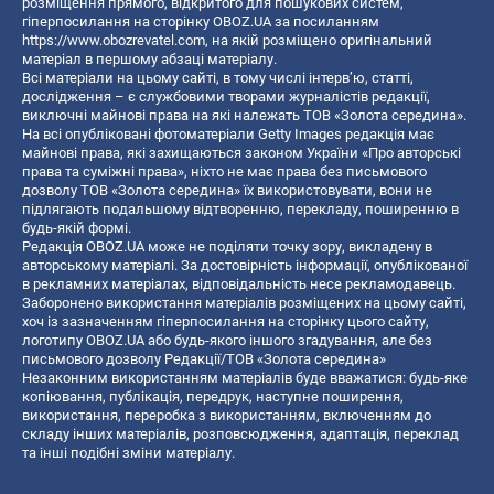
розміщення прямого, відкритого для пошукових систем,
гіперпосилання на сторінку OBOZ.UA за посиланням
https://www.obozrevatel.com
, на якій розміщено оригінальний
матеріал в першому абзаці матеріалу.
Всі матеріали на цьому сайті, в тому числі інтерв’ю, статті,
дослідження – є службовими творами журналістів редакції,
виключні майнові права на які належать ТОВ «Золота середина».
На всі опубліковані фотоматеріали Getty Images редакція має
майнові права, які захищаються законом України «Про авторські
права та суміжні права», ніхто не має права без письмового
дозволу ТОВ «Золота середина» їх використовувати, вони не
підлягають подальшому відтворенню, перекладу, поширенню в
будь-якій формі.
Редакція OBOZ.UA може не поділяти точку зору, викладену в
авторському матеріалі. За достовірність інформації, опублікованої
в рекламних матеріалах, відповідальність несе рекламодавець.
Заборонено використання матеріалів розміщених на цьому сайті,
хоч із зазначенням гіперпосилання на сторінку цього сайту,
логотипу OBOZ.UA або будь-якого іншого згадування, але без
письмового дозволу Редакції/ТОВ «Золота середина»
Незаконним використанням матеріалів буде вважатися: будь-яке
копiювання, публiкацiя, передрук, наступне поширення,
використання, переробка з використанням, включенням до
складу інших матеріалів, розповсюдження, адаптація, переклад
та інші подібні зміни матеріалу.