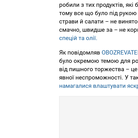
робили з тих продуктів, які 
тому все що було під рукою
страви й салати – не винято
смачно, швидше за – не кор
спецій та олії.
Як повідомляв
OBOZREVATE
було окремою темою для ро
від пишного торжества – це 
явної неспроможності. У та
намагалися влаштувати яскр