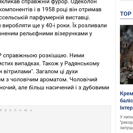
 викликав справжній фурор. Одеколон
компонентів і в 1958 році він отримав
TO
сельській парфумерній виставці.
 виробляти ще у 40-і роки. Їх розливали
вненим рельєфними візерунками у
РСР справжньою розкішшю. Ними
истих випадках. Також у Радянському
 вітрилами". Загалом ці духи
ом з чоловічим ароматом. Чоловічий
іночий, але більш насичений і з дубовими
Крем
баліс
Інте
У липн
"рекор
запуще