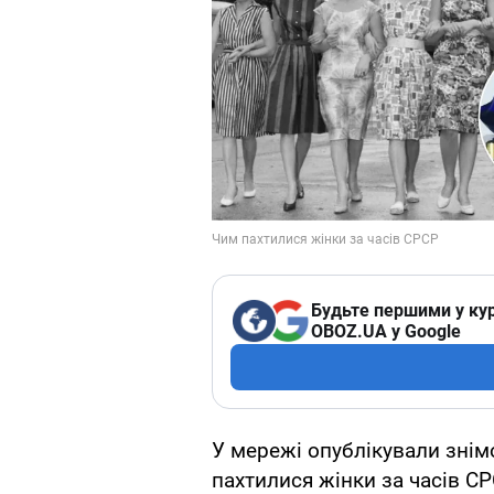
Будьте першими у кур
OBOZ.UA у Google
У мережі опублікували знім
пахтилися жінки за часів С