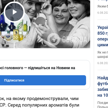
Яким б
6.08.20
Play Video
Укра
850 г
опера
цими
Як не 
шахра
6.08.20
сі головного — підпишіться на Новини на
Найд
Підписатися
футб
заби
на 10
ок, на якому продемонстрували, чим
Віде
Поєдин
РСР. Серед популярних ароматів були
Польщ