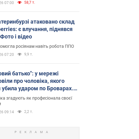
58,7 т.
26 07:00
атеринбурзі атаковано склад
erries: є влучання, піднявся
Фото і відео
омогла росіянам навіть робота ППО
9,9 т.
26 07:20
овий батько": у мережі
віли про чоловіка, якого
я убила ударом по Броварах.
ка згадують як професіонала своєї
и
2,2 т.
26 09:14