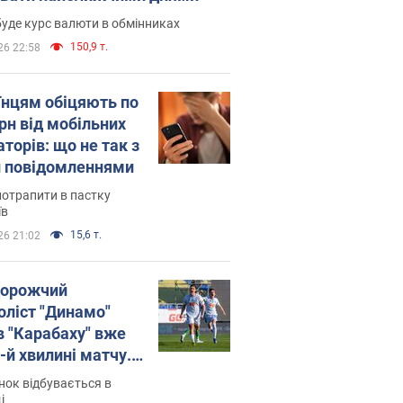
уде курс валюти в обмінниках
150,9 т.
26 22:58
їнцям обіцяють по
рн від мобільних
торів: що не так з
 повідомленнями
потрапити в пастку
їв
15,6 т.
26 21:02
орожчий
оліст "Динамо"
в "Карабаху" вже
-й хвилині матчу.
о
ок відбувається в
і