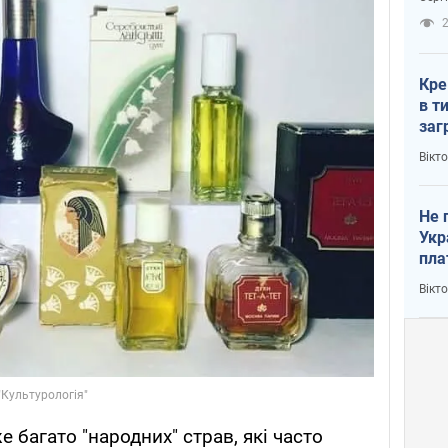
рак
2
Кре
в т
заг
лог
Вікт
Не 
Укр
пла
Вікт
 багато "народних" страв, які часто