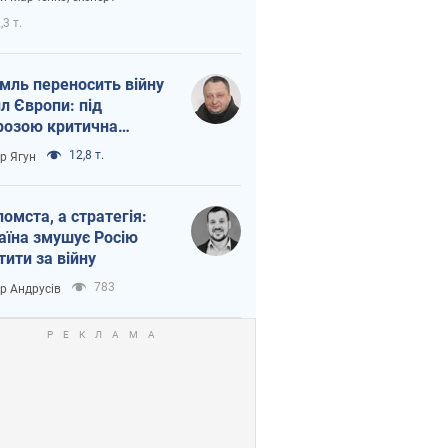
етний терор
,3 т.
мль переносить війну
ил Європи: під
розою критична
істика
12,8 т.
ор Ягун
помста, а стратегія:
аїна змушує Росію
тити за війну
783
ор Андрусів