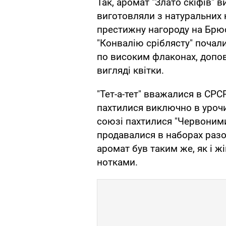
Так, аромат "Злато скіфів"
виготовляли з натуральних 
престижну нагороду на Брюс
"Конвалію сріблясту" почали
по високим флаконах, допо
вигляді квітки.
"Тет-а-тет" вважалися в С
пахтилися виключно в уроч
союзі пахтилися "Червоними
продавалися в наборах раз
аромат був таким же, як і ж
нотками.