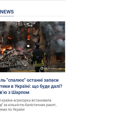
P NEWS
ль "спалює" останні запаси
тики в Україні: що буде далі?
рв’ю з Шарпом
і країна-агресорка встановила
д" за кількістю балістичних ракет,
них по Україні