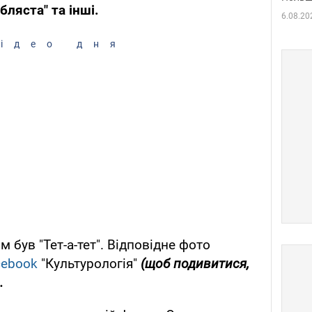
ібляста" та інші.
6.08.20
ідео дня
був "Тет-а-тет". Відповідне фото
cebook
"Культурологія"
(щоб подивитися,
.