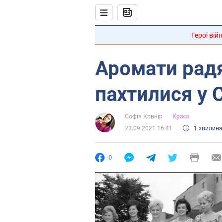
Герої вій
Аромати радя
пахтилися у 
Софія Ковнір
Краса
23.09.2021 16:41
1 хвилин
0