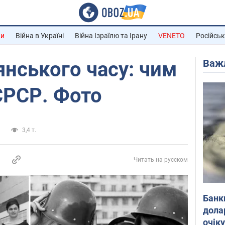
ни
Війна в Україні
Війна Ізраїлю та Ірану
VENETO
Російськ
Важ
нського часу: чим
СРСР. Фото
а
3,4 т.
Читать на русском
Банк
дола
очік