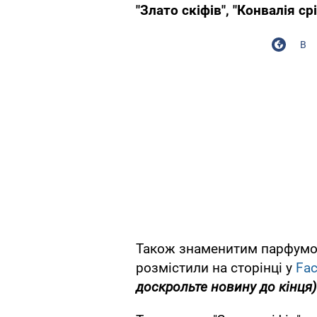
"Злато скіфів", "Конвалія ср
В
Також знаменитим парфумом 
розмістили на сторінці у
Fa
доскрольте новину до кінця)