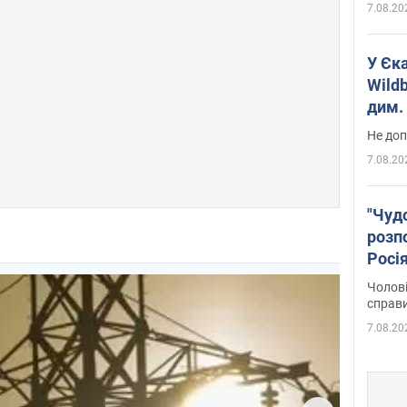
7.08.20
У Єк
Wildb
дим. 
Не доп
7.08.20
"Чуд
розпо
Росі
Фото
Чолові
справ
7.08.20