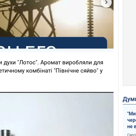
и духи "Лотос". Аромат виробляли для
ичному комбінаті "Північне сяйво" у
Дум
"Ми
чер
не 
зне
Серг