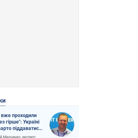
ки
 вже проходили
ез гірше": Україні
варто піддаватися
вірі через
ій Марченко, експерт