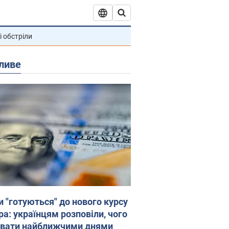
і обстріли
ливе
и "готуються" до нового курсу
ра: українцям розповіли, чого
увати найближчими днями