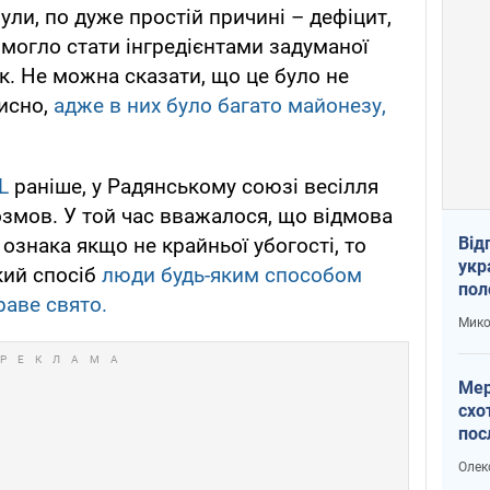
були, по дуже простій причині – дефіцит,
 могло стати інгредієнтами задуманої
к. Не можна сказати, що це було не
исно,
адже в них було багато майонезу,
L
раніше, у Радянському союзі весілля
змов. У той час вважалося, що відмова
Від
ознака якщо не крайньої убогості, то
укр
кий спосіб
люди будь-яким способом
пол
аве свято.
укр
Мико
Мер
схо
пос
укр
Олек