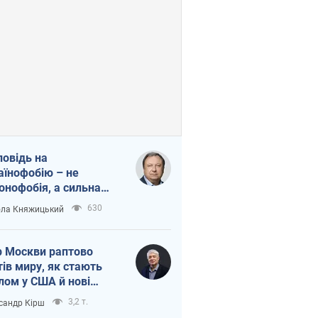
повідь на
аїнофобію – не
онофобія, а сильна
аїнська держава
630
ла Княжицький
 Москви раптово
тів миру, як стають
лом у США й нові
аїнські топ-рейтинги
3,2 т.
сандр Кірш