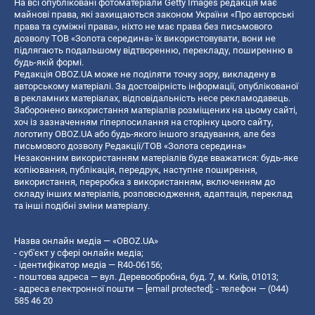
На всі опубліковані фотоматеріали Getty Images редакція має
майнові права, які захищаються законом України «Про авторські
права та суміжні права», ніхто не має права без письмового
дозволу ТОВ «Золота середина» їх використовувати, вони не
підлягають подальшому відтворенню, перекладу, поширенню в
будь-якій формі.
Редакція OBOZ.UA може не поділяти точку зору, викладену в
авторському матеріалі. За достовірність інформації, опублікованої
в рекламних матеріалах, відповідальність несе рекламодавець.
Заборонено використання матеріалів розміщених на цьому сайті,
хоч із зазначенням гіперпосилання на сторінку цього сайту,
логотипу OBOZ.UA або будь-якого іншого згадування, але без
письмового дозволу Редакції/ТОВ «Золота середина»
Незаконним використанням матеріалів буде вважатися: будь-яке
копiювання, публiкацiя, передрук, наступне поширення,
використання, переробка з використанням, включенням до
складу інших матеріалів, розповсюдження, адаптація, переклад
та інші подібні зміни матеріалу.
Назва онлайн медіа — «OBOZ.UA»
- суб'єкт у сфері онлайн медіа;
- ідентифікатор медіа — R40-06156;
- поштова адреса — вул. Деревообробна, буд. 7, м. Київ, 01013;
- адреса електронної пошти —
[email protected]
; - телефон — (044)
585 46 20