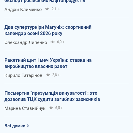
експорт російських нафтопродуктів
Андрій Клименко
2,1 т.
Два супертурніри Магучіх: спортивний
календар осені 2026 року
Олександр Липенко
6,0 т.
Ракетний щит і меч України: ставка на
виробництво власних ракет
Кирило Татарінов
2,8 т.
Посмертна "презумпція винуватості": хто
дозволив ТЦК судити загиблих захисників
Марина Ставнійчук
6,5 т.
Всі думки