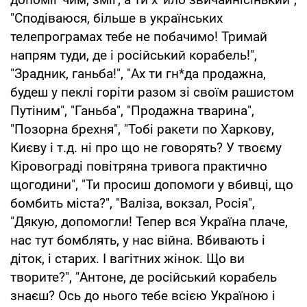
"Сподіваюся, більше в українських
телепрограмах тебе не побачимо! Тримай
напрям туди, де і російський корабель!",
"Зрадник, ганьба!", "Ах ти гн*да продажна,
будеш у пеклі горіти разом зі своїм рашистом
Путіним", "Ганьба", "Продажна тварина",
"Позорна брехня", "Тобі ракети по Харкову,
Києву і т.д. ні про що не говорять? У твоєму
Кіровограді повітряна тривога практично
щогодини", "Ти просиш допомоги у вбивці, що
бомбить міста?", "Валіза, вокзал, Росія",
"Дякую, допомогли! Тепер вся Україна плаче,
нас тут бомблять, у нас війна. Вбивають і
діток, і старих. І вагітних жінок. Що ви
творите?", "Антоне, де російський корабель
знаєш? Ось до нього тебе всією Україною і