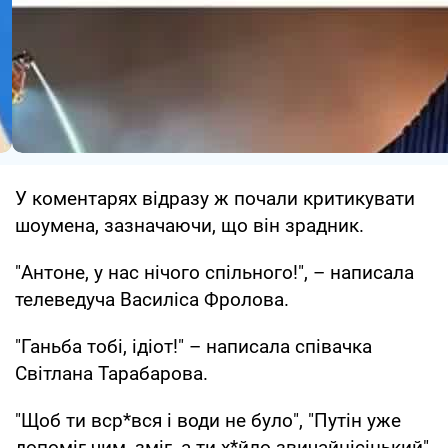
У коментарях відразу ж почали критикувати
шоумена, зазначаючи, що він зрадник.
"Антоне, у нас нічого спільного!", – написала
телеведуча Василіса Фролова.
"Ганьба тобі, ідіот!" – написала співачка
Світлана Тарабарова.
"Щоб ти вср*вся і води не було", "Путін уже
допоміг чим, зміг, а ти х*йло звичайнісінький",