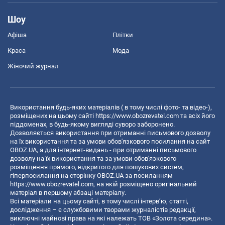
Шоу
Афіша
Плітки
Краса
Мода
Жіночий журнал
Використання будь-яких матеріалів ( в тому числі фото- та відео-),
розміщених на цьому сайті
https://www.obozrevatel.com
та всіх його
піддоменах, в будь-якому вигляді суворо заборонено.
Дозволяється використання при отриманні письмового дозволу
на їх використання та за умови обов'язкового посилання на сайт
OBOZ.UA, а для інтернет-видань - при отриманні письмового
дозволу на їх використання та за умови обов'язкового
розміщення прямого, відкритого для пошукових систем,
гіперпосилання на сторінку OBOZ.UA за посиланням
https://www.obozrevatel.com
, на якій розміщено оригінальний
матеріал в першому абзаці матеріалу.
Всі матеріали на цьому сайті, в тому числі інтерв’ю, статті,
дослідження – є службовими творами журналістів редакції,
виключні майнові права на які належать ТОВ «Золота середина».