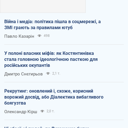
Війна і медіа: політика пішла в соцмережі, а
ЗМІ грають за правилами ютуб
Павло Казарін
498
У полоні власних міфів: як Костянтинівка
стала головною ідеологічною пасткою для
російських окупантів
Дмитро Снєгирьов
2,1 т.
Рекрутинг: оновлений і, схоже, корисний
ворожий досвід, або Діалектика вибагливого
боягузтва
Олександр Кірш
2,0 т.