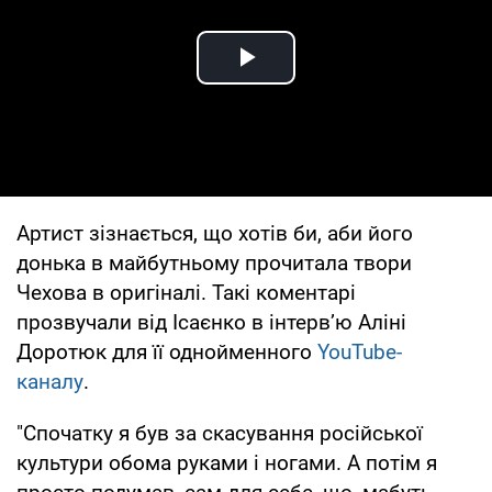
Play Video
Артист зізнається, що хотів би, аби його
донька в майбутньому прочитала твори
Чехова в оригіналі. Такі коментарі
прозвучали від Ісаєнко в інтервʼю Аліні
Доротюк для її однойменного
YouTube-
каналу
.
"Спочатку я був за скасування російської
культури обома руками і ногами. А потім я