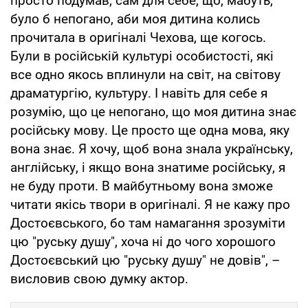
просто подумав, сам для себе, що, мабуть,
було б непогано, аби моя дитина колись
прочитала в оригіналі Чехова, ще когось.
Були в російській культурі особистості, які
все одно якось вплинули на світ, на світову
драматургію, культуру. І навіть для себе я
розумію, що це непогано, що моя дитина знає
російську мову. Це просто ще одна мова, яку
вона знає. Я хочу, щоб вона знала українську,
англійську, і якщо вона знатиме російську, я
не буду проти. В майбутньому вона зможе
читати якісь твори в оригіналі. Я не кажу про
Достоєвського, бо там намагання зрозуміти
цю "руську душу", хоча ні до чого хорошого
Достоєвський цю "руську душу" не довів", –
висловив свою думку актор.