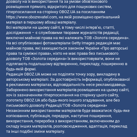
дозволу на їх використання та за умови обов'язкового
розміщення прямого, відкритого для пошукових систем,
гіперпосилання на сторінку OBOZ.UA за посиланням
https://www.obozrevatel.com
, на якій розміщено оригінальний
матеріал в першому абзаці матеріалу.
Всі матеріали на цьому сайті, в тому числі інтерв’ю, статті,
дослідження – є службовими творами журналістів редакції,
виключні майнові права на які належать ТОВ «Золота середина».
На всі опубліковані фотоматеріали Getty Images редакція має
майнові права, які захищаються законом України «Про авторські
права та суміжні права», ніхто не має права без письмового
дозволу ТОВ «Золота середина» їх використовувати, вони не
підлягають подальшому відтворенню, перекладу, поширенню в
будь-якій формі.
Редакція OBOZ.UA може не поділяти точку зору, викладену в
авторському матеріалі. За достовірність інформації, опублікованої
в рекламних матеріалах, відповідальність несе рекламодавець.
Заборонено використання матеріалів розміщених на цьому сайті,
хоч із зазначенням гіперпосилання на сторінку цього сайту,
логотипу OBOZ.UA або будь-якого іншого згадування, але без
письмового дозволу Редакції/ТОВ «Золота середина»
Незаконним використанням матеріалів буде вважатися: будь-яке
копiювання, публiкацiя, передрук, наступне поширення,
використання, переробка з використанням, включенням до
складу інших матеріалів, розповсюдження, адаптація, переклад
та інші подібні зміни матеріалу.