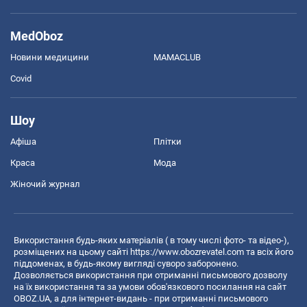
MedOboz
Новини медицини
MAMACLUB
Covid
Шоу
Афіша
Плітки
Краса
Мода
Жіночий журнал
Використання будь-яких матеріалів ( в тому числі фото- та відео-),
розміщених на цьому сайті
https://www.obozrevatel.com
та всіх його
піддоменах, в будь-якому вигляді суворо заборонено.
Дозволяється використання при отриманні письмового дозволу
на їх використання та за умови обов'язкового посилання на сайт
OBOZ.UA, а для інтернет-видань - при отриманні письмового