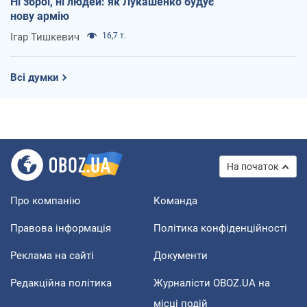
Ні зброї, ні людей: як Лукашенко будує
нову армію
Ігар Тишкевич
16,7 т.
Всі думки
На початок
Про компанію
Команда
Правова інформація
Політика конфіденційності
Реклама на сайті
Документи
Редакційна політика
Журналісти OBOZ.UA на
місці подій