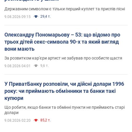
Державним символом є тільки перший куплет та приспів пісні
29,4 т.
9.08.2026 09:15
Олександру Пономарьову – 53: що відомо про
трьох дітей секс-символа 90-х та який вигляд
вони мають
За розвитком кар'єри артист не забував про особисте щастя
9,6 т.
9.08.2026 04:01
У ПриватБанку розповіли, чи дійсні долари 1996
року: чи приймають обмінники та банки такі
купюри
Що робити, якщо банки та обмінні пункти не приймають старі
долари
85,2 т.
9.08.2026 02:20