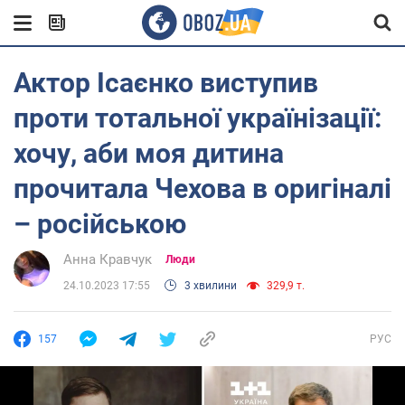
Актор Ісаєнко виступив
проти тотальної українізації:
хочу, аби моя дитина
прочитала Чехова в оригіналі
– російською
Анна Кравчук
Люди
24.10.2023 17:55
3 хвилини
329,9 т.
157
РУС