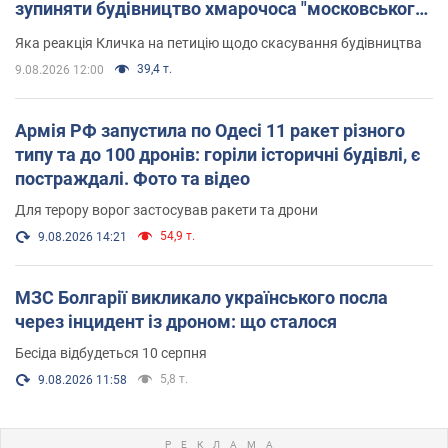
зупиняти будівництво хмарочоса "московського
вірянина"
Яка реакція Кличка на петицію щодо скасування будівництва
39,4 т.
9.08.2026 12:00
Армія РФ запустила по Одесі 11 ракет різного
типу та до 100 дронів: горіли історичні будівлі, є
постраждалі. Фото та відео
Для терору ворог застосував ракети та дрони
54,9 т.
9.08.2026 14:21
МЗС Болгарії викликало українського посла
через інцидент із дроном: що сталося
Бесіда відбудеться 10 серпня
5,8 т.
9.08.2026 11:58