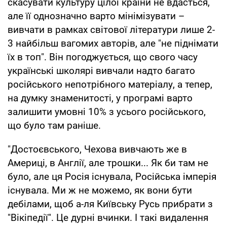
скасувати культуру цілої країни не вдасться,
але її однозначно варто мінімізувати –
вивчати в рамках світової літератури лише 2-
3 найбільш вагомих авторів, але "не піднімати
їх в топ". Він погоджується, що свого часу
українські школярі вивчали надто багато
російського непотрібного матеріалу, а тепер,
на думку знаменитості, у програмі варто
залишити умовні 10% з усього російського,
що було там раніше.
"Достоєвського, Чехова вивчають же в
Америці, в Англії, але трошки... Як би там не
було, але ця Росія існувала, Російська імперія
існувала. Ми ж не можемо, як вони бути
дебілами, щоб а-ля Київську Русь прибрати з
"Вікіпедії". Це дурні вчинки. І такі видалення