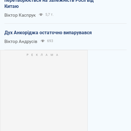
перетворюється на залежність Росії від
Китаю
Віктор Каспрук
5,7 т.
Дух Анкоріджа остаточно випарувався
Віктор Андрусів
693