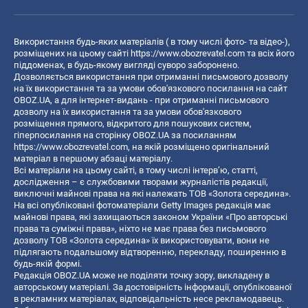
Використання будь-яких матеріалів ( в тому числі фото- та відео-),
розміщених на цьому сайті
https://www.obozrevatel.com
та всіх його
піддоменах, в будь-якому вигляді суворо заборонено.
Дозволяється використання при отриманні письмового дозволу
на їх використання та за умови обов'язкового посилання на сайт
OBOZ.UA, а для інтернет-видань - при отриманні письмового
дозволу на їх використання та за умови обов'язкового
розміщення прямого, відкритого для пошукових систем,
гіперпосилання на сторінку OBOZ.UA за посиланням
https://www.obozrevatel.com
, на якій розміщено оригінальний
матеріал в першому абзаці матеріалу.
Всі матеріали на цьому сайті, в тому числі інтерв’ю, статті,
дослідження – є службовими творами журналістів редакції,
виключні майнові права на які належать ТОВ «Золота середина».
На всі опубліковані фотоматеріали Getty Images редакція має
майнові права, які захищаються законом України «Про авторські
права та суміжні права», ніхто не має права без письмового
дозволу ТОВ «Золота середина» їх використовувати, вони не
підлягають подальшому відтворенню, перекладу, поширенню в
будь-якій формі.
Редакція OBOZ.UA може не поділяти точку зору, викладену в
авторському матеріалі. За достовірність інформації, опублікованої
в рекламних матеріалах, відповідальність несе рекламодавець.