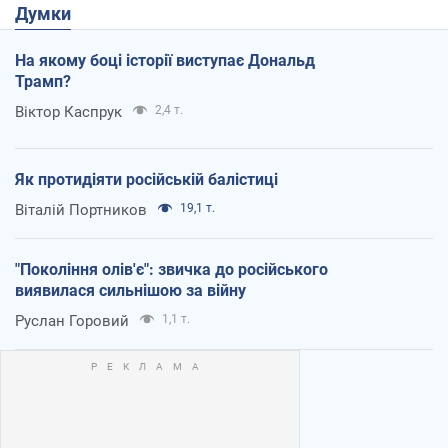
Думки
На якому боці історії виступає Дональд
Трамп?
Віктор Каспрук
2,4 т.
Як протидіяти російській балістиці
Віталій Портников
19,1 т.
"Покоління олів'є": звичка до російського
виявилася сильнішою за війну
Руслан Горовий
1,1 т.