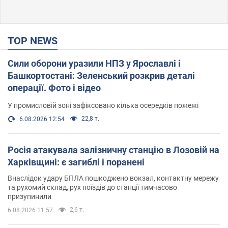
TOP NEWS
Сили оборони уразили НПЗ у Ярославлі і
Башкортостані: Зеленський розкрив деталі
операції. Фото і відео
У промисловій зоні зафіксовано кілька осередків пожежі
22,8 т.
6.08.2026 12:54
Росія атакувала залізничну станцію в Лозовій на
Харківщині: є загиблі і поранені
Внаслідок удару БПЛА пошкоджено вокзал, контактну мережу
та рухомий склад, рух поїздів до станції тимчасово
призупинили
2,6 т.
6.08.2026 11:57