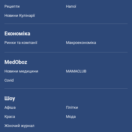
Рецепти
Напої
Новини Кулінарії
Економіка
Ринки та компанії
Макроекономіка
MedOboz
Новини медицини
MAMACLUB
Covid
Шоу
Афіша
Плітки
Краса
Мода
Жіночий журнал