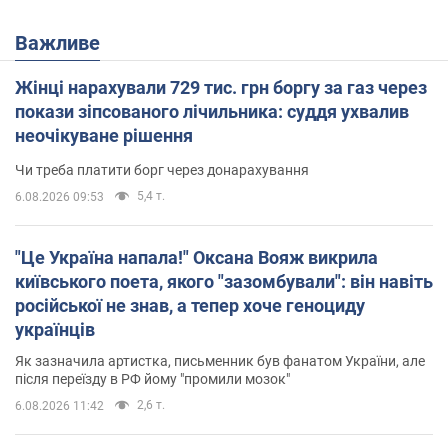
Важливе
Жінці нарахували 729 тис. грн боргу за газ через
покази зіпсованого лічильника: суддя ухвалив
неочікуване рішення
Чи треба платити борг через донарахування
5,4 т.
6.08.2026 09:53
"Це Україна напала!" Оксана Вояж викрила
київського поета, якого "зазомбували": він навіть
російської не знав, а тепер хоче геноциду
українців
Як зазначила артистка, письменник був фанатом України, але
після переїзду в РФ йому "промили мозок"
2,6 т.
6.08.2026 11:42