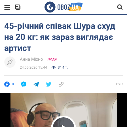
45-річний співак Шура схуд
на 20 кг: як зараз виглядає
артист
Анна Міхно
Люди
24.05.2020 15:44
31,4 т.
8
РУС