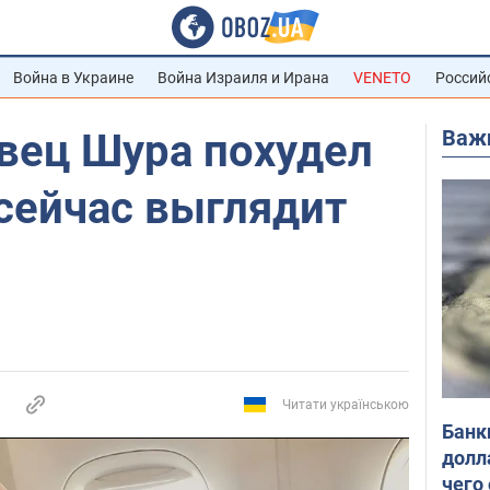
Война в Украине
Война Израиля и Ирана
VENETO
Россий
Важ
вец Шура похудел
к сейчас выглядит
Читати українською
Банк
долл
чего