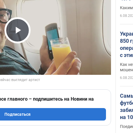
Каким
6.08.20
Укра
Play Video
850 
опер
с эт
Как не
мошен
6.08.20
Самы
рсе главного – подпишитесь на Новини на
футб
заби
Подписаться
на 1
Виде
Поеди