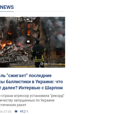
P NEWS
ль "сжигает" последние
сы баллистики в Украине: что
т далее? Интервью с Шарпом
 страна-агрессор установила "рекорд"
личеству запущенных по Украине
стических ракет
49,2 т.
26 07:00