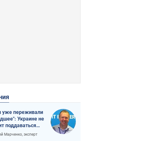
ения
 уже переживали
удшее": Украине не
ит поддаваться
аянию из-за
ей Марченко, эксперт
етного террора