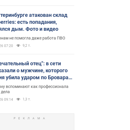
атеринбурге атакован склад
erries: есть попадания,
ялся дым. Фото и видео
янам не помогла даже работа ПВО
9,2 т.
26 07:20
ечательный отец": в сети
казали о мужчине, которого
ия убила ударом по Броварам.
ну вспоминают как профессионала
 дела
1,3 т.
26 09:14