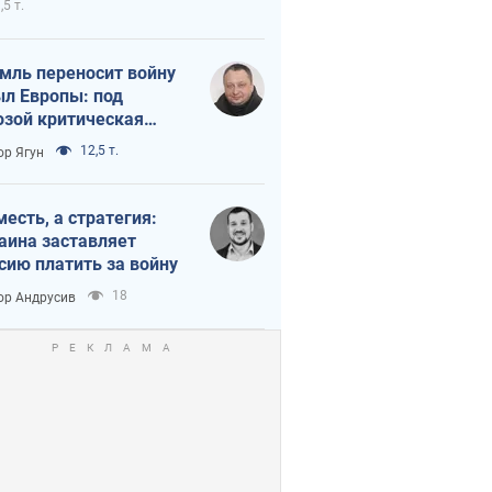
,5 т.
мль переносит войну
ыл Европы: под
озой критическая
истика
12,5 т.
ор Ягун
месть, а стратегия:
аина заставляет
сию платить за войну
18
ор Андрусив