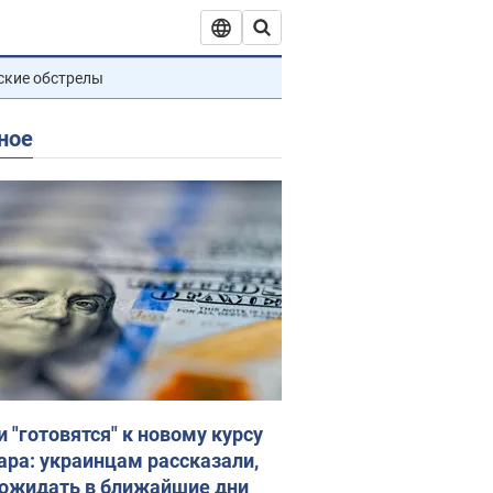
ские обстрелы
ное
и "готовятся" к новому курсу
ара: украинцам рассказали,
 ожидать в ближайшие дни