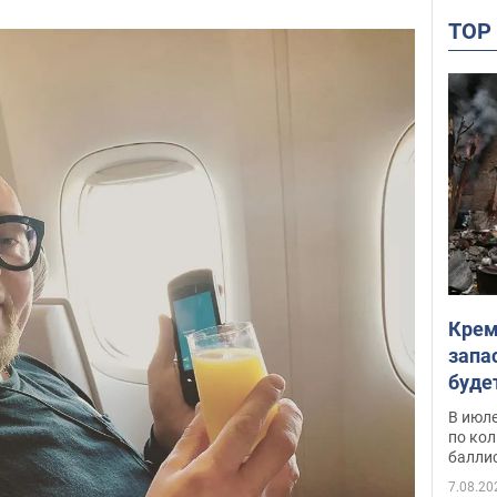
TO
Крем
запа
буде
В июле
по ко
балли
7.08.20