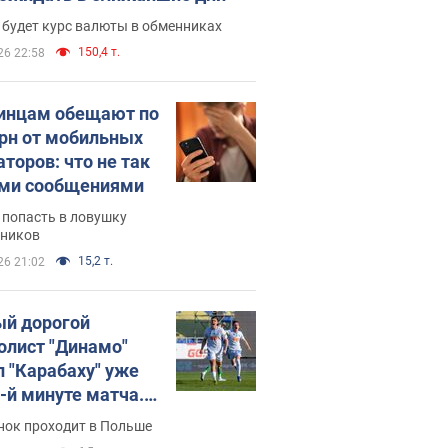
 будет курс валюты в обменниках
150,4 т.
26 22:58
инцам обещают по
грн от мобильных
аторов: что не так
ими сообщениями
 попасть в ловушку
ников
15,2 т.
26 21:02
й дорогой
олист "Динамо"
л "Карабаху" уже
0-й минуте матча.
о
нок проходит в Польше