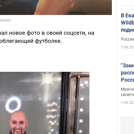
В Ек
Wildb
подн
вал новое фото в своей соцсети, на
Росси
 облегающей футболке.
7.08.20
"Зам
расс
Росс
Фото
Мужчи
своего
7.08.20