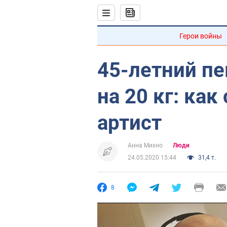
Герои войны
45-летний пе
на 20 кг: ка
артист
Анна Михно
Люди
24.05.2020 15:44
31,4 т.
8