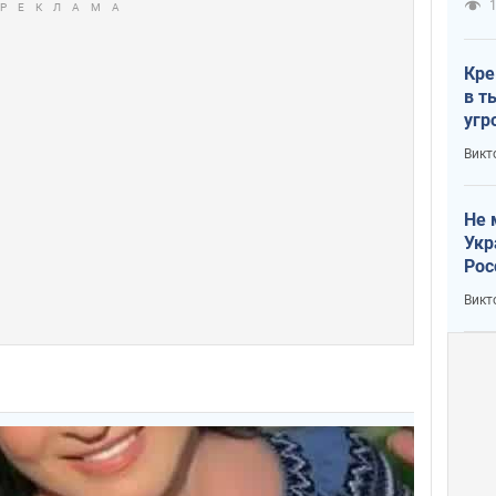
1
Кре
в т
угр
лог
Викт
Не 
Укр
Рос
Викт