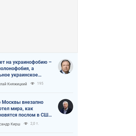
ет на украинофобию –
полонофобия, а
ьное украинское
ударство
195
лай Княжицкий
 Москвы внезапно
отел мира, как
новятся послом в США
овые украинские топ-
2,0 т.
сандр Кирш
тинги