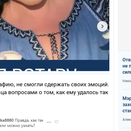
Отв
не 
сил
гос
Нико
афию, не смогли сдержать своих эмоций.
а вопросами о том, как ему удалось так
Мэр
зах
ста
и н
Алек
рей