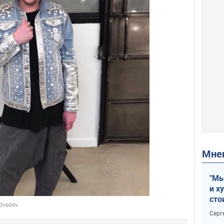
Мн
"Мы
и х
сто
отч
Серг
рак