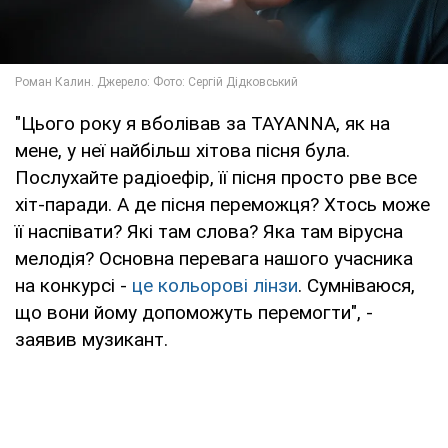
"Цього року я вболівав за TAYANNA, як на
мене, у неї найбільш хітова пісня була.
Послухайте радіоефір, її пісня просто рве все
хіт-паради. А де пісня переможця? Хтось може
її наспівати? Які там слова? Яка там вірусна
мелодія? Основна перевага нашого учасника
на конкурсі -
це кольорові лінзи
. Сумніваюся,
що вони йому допоможуть перемогти", -
заявив музикант.