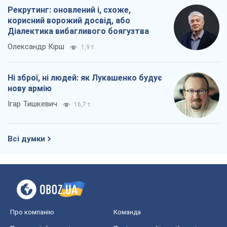
Рекрутинг: оновлений і, схоже,
корисний ворожий досвід, або
Діалектика вибагливого боягузтва
Олександр Кірш
1,9 т.
Ні зброї, ні людей: як Лукашенко будує
нову армію
Ігар Тишкевич
16,7 т.
Всі думки
Про компанію
Команда