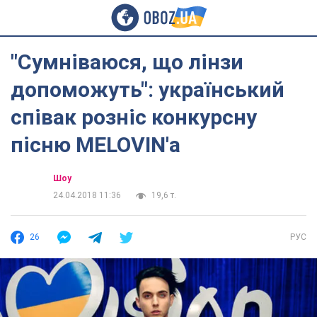
"Сумніваюся, що лінзи
допоможуть": український
співак розніс конкурсну
пісню MELOVIN'а
Шоу
24.04.2018 11:36
19,6 т.
26
РУС