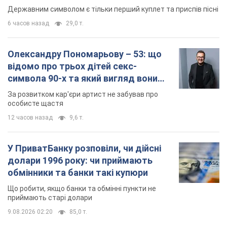
Державним символом є тільки перший куплет та приспів пісні
6 часов назад
29,0 т.
Олександру Пономарьову – 53: що
відомо про трьох дітей секс-
символа 90-х та який вигляд вони
мають
За розвитком кар'єри артист не забував про
особисте щастя
12 часов назад
9,6 т.
У ПриватБанку розповіли, чи дійсні
долари 1996 року: чи приймають
обмінники та банки такі купюри
Що робити, якщо банки та обмінні пункти не
приймають старі долари
9.08.2026 02:20
85,0 т.