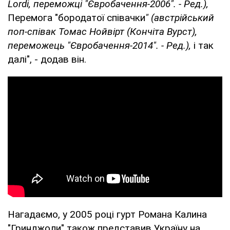
Lordi, переможці "Євробачення-2006". - Ред.),
Перемога "бородатої співачки
" (австрійський
поп-співак Томас Нойвірт (Кончіта Вурст),
переможець "Євробачення-2014". - Ред.),
і так
далі", - додав він.
Нагадаємо, у 2005 році гурт Романа Калина
"Гринджоли" також представив Україну на