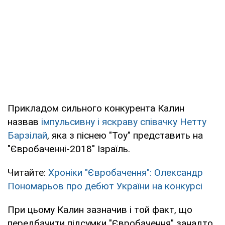
Прикладом сильного конкурента Калин
назвав
імпульсивну і яскраву співачку Нетту
Барзілай
, яка з піснею "Toy" представить на
"Євробаченні-2018" Ізраїль.
Читайте:
Хроніки "Євробачення": Олександр
Пономарьов про дебют України на конкурсі
При цьому Калин зазначив і той факт, що
передбачити підсумки "Євробачення" занадто