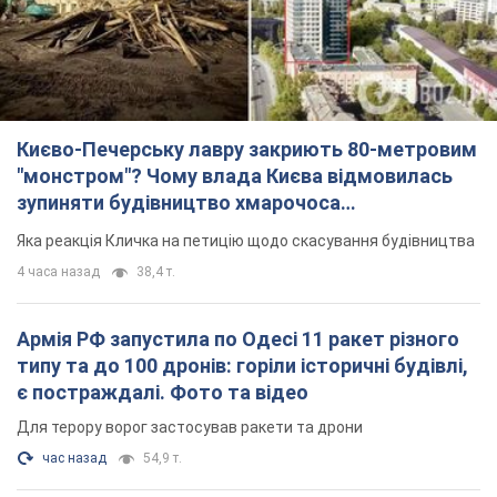
Києво-Печерську лавру закриють 80-метровим
"монстром"? Чому влада Києва відмовилась
зупиняти будівництво хмарочоса
"московського вірянина"
Яка реакція Кличка на петицію щодо скасування будівництва
4 часа назад
38,4 т.
Армія РФ запустила по Одесі 11 ракет різного
типу та до 100 дронів: горіли історичні будівлі,
є постраждалі. Фото та відео
Для терору ворог застосував ракети та дрони
час назад
54,9 т.