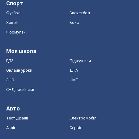
Спорт
Футбол
Баскетбол
Хокей
Бокс
Формула-1
Моя школа
ГДЗ
Підручники
Онлайн уроки
ДПА
ЗНО
НМТ
СНД посібники
Авто
Тест Драйв
Електромобілі
Акції
Сервіс