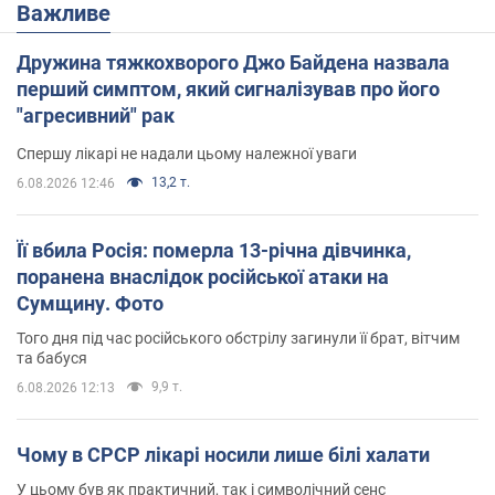
Важливе
Дружина тяжкохворого Джо Байдена назвала
перший симптом, який сигналізував про його
"агресивний" рак
Спершу лікарі не надали цьому належної уваги
13,2 т.
6.08.2026 12:46
Її вбила Росія: померла 13-річна дівчинка,
поранена внаслідок російської атаки на
Сумщину. Фото
Того дня під час російського обстрілу загинули її брат, вітчим
та бабуся
9,9 т.
6.08.2026 12:13
Чому в СРСР лікарі носили лише білі халати
У цьому був як практичний, так і символічний сенс