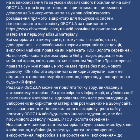
на їх використання та за умови обов'язкового посилання на сайт
OBOZ.UA, а для інтернет-видань - при отриманні письмового
дозволу на їх використання та за умови обов'язкового
розміщення прямого, відкритого для пошукових систем,
гіперпосилання на сторінку OBOZ.UA за посиланням
https://www.obozrevatel.com
, на якій розміщено оригінальний
матеріал в першому абзаці матеріалу.
Всі матеріали на цьому сайті, в тому числі інтерв’ю, статті,
дослідження – є службовими творами журналістів редакції,
виключні майнові права на які належать ТОВ «Золота середина».
На всі опубліковані фотоматеріали Getty Images редакція має
майнові права, які захищаються законом України «Про авторські
права та суміжні права», ніхто не має права без письмового
дозволу ТОВ «Золота середина» їх використовувати, вони не
підлягають подальшому відтворенню, перекладу, поширенню в
будь-якій формі.
Редакція OBOZ.UA може не поділяти точку зору, викладену в
авторському матеріалі. За достовірність інформації, опублікованої
в рекламних матеріалах, відповідальність несе рекламодавець.
Заборонено використання матеріалів розміщених на цьому сайті,
хоч із зазначенням гіперпосилання на сторінку цього сайту,
логотипу OBOZ.UA або будь-якого іншого згадування, але без
письмового дозволу Редакції/ТОВ «Золота середина»
Незаконним використанням матеріалів буде вважатися: будь-яке
копiювання, публiкацiя, передрук, наступне поширення,
використання, переробка з використанням, включенням до