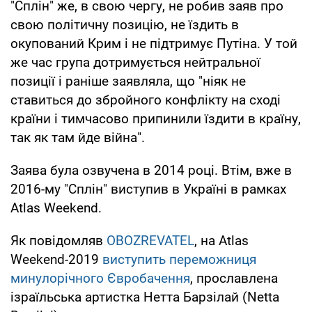
"Сплін" же, в свою чергу, не робив заяв про
свою політичну позицію, не їздить в
окупований Крим і не підтримує Путіна. У той
же час група дотримується нейтральної
позиції і раніше заявляла, що "ніяк не
ставиться до збройного конфлікту на сході
країни і тимчасово припинили їздити в країну,
так як там йде війна".
Заява була озвучена в 2014 році. Втім, вже в
2016-му "Сплін" виступив в Україні в рамках
Atlas Weekend.
Як повідомляв
OBOZREVATEL
, на Atlas
Weekend-2019
виступить переможниця
минулорічного Євробачення
, прославлена
ізраїльська артистка Нетта Барзілай (Netta