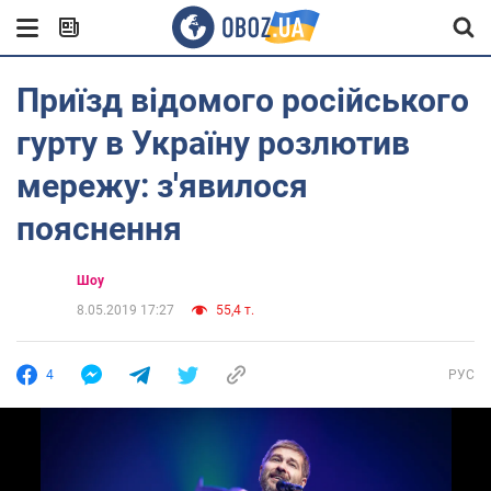
Приїзд відомого російського
гурту в Україну розлютив
мережу: з'явилося
пояснення
Шоу
8.05.2019 17:27
55,4 т.
4
РУС