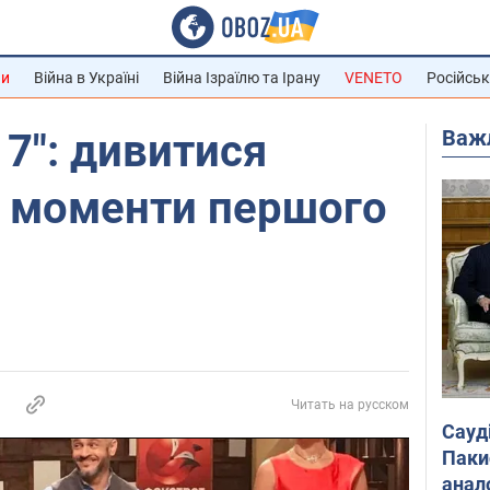
ни
Війна в Україні
Війна Ізраїлю та Ірану
VENETO
Російськ
Важ
7": дивитися
і моменти першого
Читать на русском
Сауд
Паки
анал