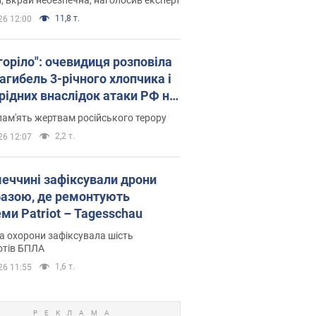
11,8 т.
26 12:00
горіло": очевидиця розповіла
агибель 3-річного хлопчика і
 рідних внаслідок атаки РФ на
щину. Відео та фото
пам'ять жертвам російського терору
2,2 т.
26 12:07
меччині зафіксували дрони
базою, де ремонтують
ми Patriot – Tagesschau
 охорони зафіксувала шість
отів БПЛА
1,6 т.
26 11:55