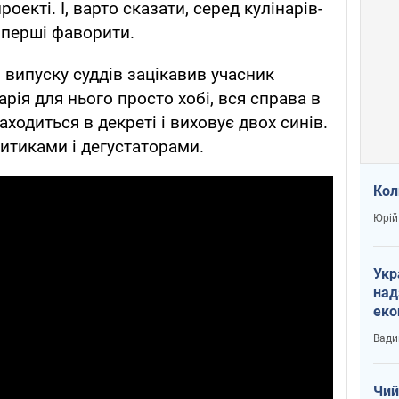
оекті. І, варто сказати, серед кулінарів-
 перші фаворити.
о випуску суддів зацікавив учасник
арія для нього просто хобі, вся справа в
ходиться в декреті і виховує двох синів.
итиками і дегустаторами.
Кол
Юрій
Укр
над
еко
сві
Вади
Чий