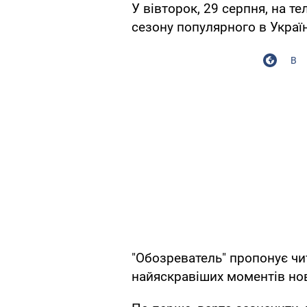
У вівторок, 29 серпня, на 
сезону популярного в Украї
В
"Обозреватель" пропонує ч
найяскравіших моментів нов