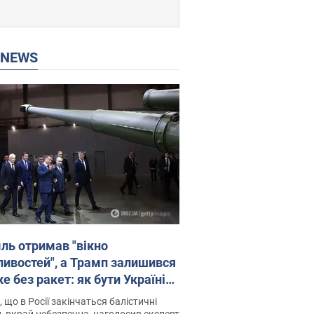
P NEWS
ль отримав "вікно
ивостей", а Трамп залишився
 без ракет: як бути Україні?
рв’ю з Мельником
 що в Росії закінчаться балістичні
, вкрай небезпечна, наголосив експерт