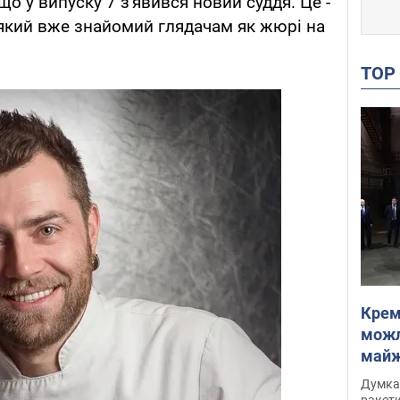
що у випуску 7 з'явився новий суддя. Це -
який вже знайомий глядачам як жюрі на
TO
Крем
можл
майже
Інте
Думка,
ракети