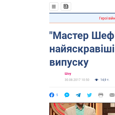
Герої вій
"Мастер Шеф 
найяскравіш
випуску
Шоу
30.08.2017 10:50
14,9 т.
5