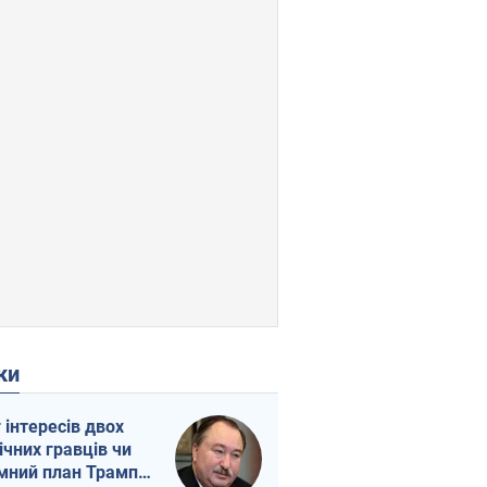
ки
г інтересів двох
ічних гравців чи
мний план Трампа