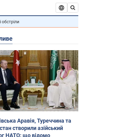
і обстріли
ливе
івська Аравія, Туреччина та
стан створили азійський
ог НАТО: що відомо