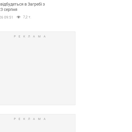
емпіонату Європи
 відбудеться в Загребі з
вних спортсменів
23 серпня
7,2 т.
26 09:51