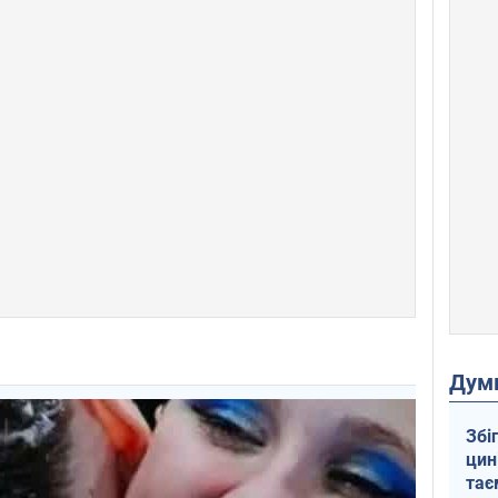
Дум
Збі
цин
тає