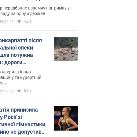
р передбачає взаємну підтримку у
ападу на одну з держав
4,5 т.
26 00:22
рикарпатті після
альної спеки
шла потужна
а: дороги
творились на
 накрила Івано-
. Відео
івщину та курортний
ель
8,1 т.
26 09:27
атія принизила
у Росії зі
тивної гімнастики,
ійно не допустивши