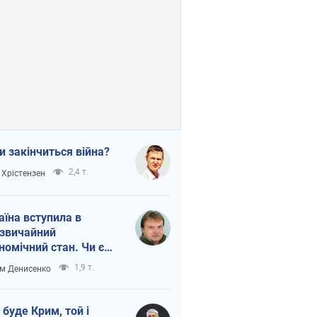
и закінчиться війна?
2,4 т.
 Хрістензен
аїна вступила в
звичайний
номічний стан. Чи є
тло вкінці тунелю?
1,9 т.
м Денисенко
 буде Крим, той і