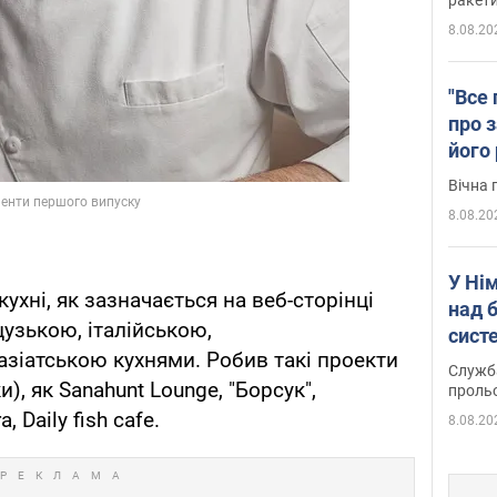
8.08.20
"Все 
про з
його
Київ
Вічна 
8.08.20
У Ні
кухні, як зазначається на веб-сторінці
над 
цузькою, італійською,
систе
зіатською кухнями. Робив такі проекти
Служба
и), як Sanahunt Lounge, "Борсук",
проль
 Daily fish cafe.
8.08.20