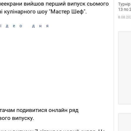
до ч
телеекрани вийшов перший випуск сьомого
Турнір
осно
13 по 
ні кулінарного шоу "Мастер Шеф".
8.08.20
ідео дня
итачам подивитися онлайн ряд
ого випуску.