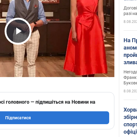
Догові
разі н
8.08.20
Play Video
На П
аном
прой
злив
пере
Негода
річки
Франк
Буков
8.08.20
сі головного — підпишіться на Новини на
Хорв
збірн
Підписатися
спор
офіц