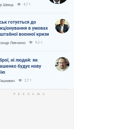
тіна?
4,7 т.
ор Швець
ськ готується до
кціонування в умовах
штабної воєнної кризи
9,2 т.
сандр Левченко
зброї, ні людей: як
ашенко будує нову
ію
2,7 т.
 Тишкевич