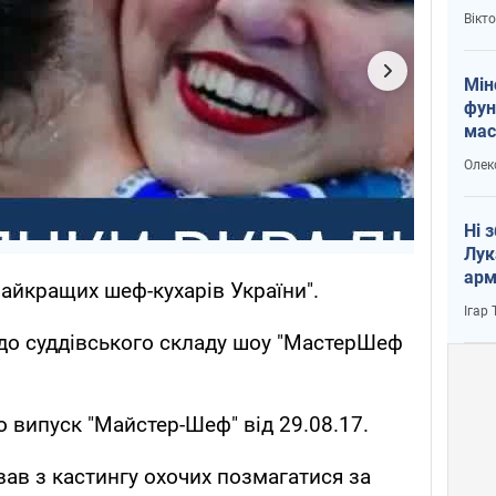
і Пу
Вікт
Мін
фун
мас
Олек
Ні 
Лук
арм
найкращих шеф-кухарів України".
Ігар
 до суддівського складу шоу "МастерШеф
о випуск "Майстер-Шеф" від 29.08.17.
вав з кастингу охочих позмагатися за