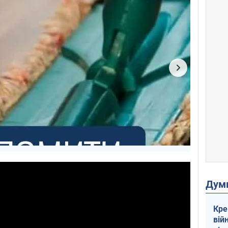
Дум
Кре
вій