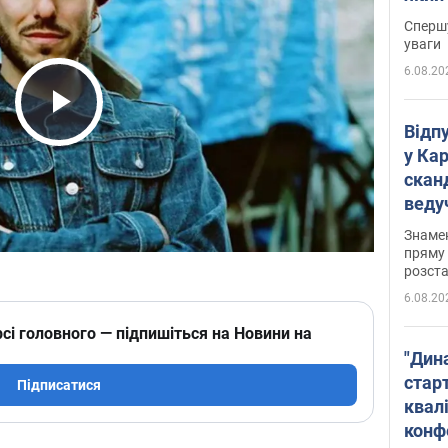
"агр
Спершу
уваги
6.08.20
Play Video
Відп
у Ка
скан
веду
захе
Знаме
пряму 
розста
6.08.20
сі головного — підпишіться на Новини на
"Дин
стар
Підписатися
квалі
конф