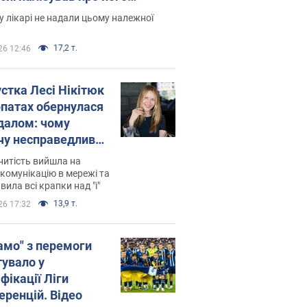
есивний" рак
 лікарі не надали цьому належної
17,2 т.
26 12:46
устка Лесі Нікітюк
рпатах обернулася
далом: чому
чу несправедливо
йтили
нитість вийшла на
комунікацію в мережі та
вила всі крапки над "і"
13,9 т.
26 17:32
амо" з перемоги
тувало у
фікації Ліги
еренцій. Відео