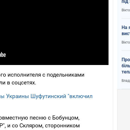
під
кри
Вікт
На 
вис
Вікт
Про
біл
теп
ого исполнителя с подельниками
від
Влад
и в соцсетях.
у К
ы Украины Шуфутинский "включил
 совместную песню с Бобунцом,
", и со Скляром, сторонником