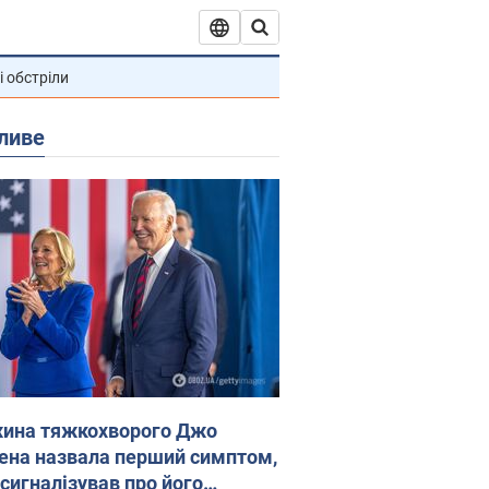
і обстріли
ливе
ина тяжкохворого Джо
ена назвала перший симптом,
 сигналізував про його