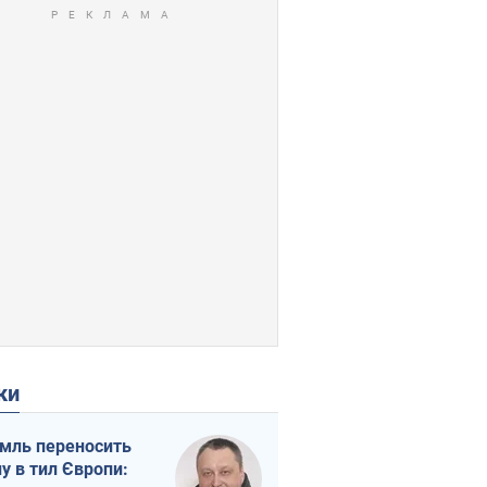
ки
мль переносить
ну в тил Європи: