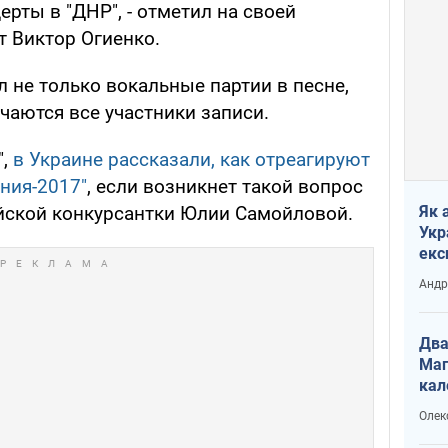
рты в "ДНР", - отметил на своей
т Виктор Огиенко.
 не только вокальные партии в песне,
ечаются все участники записи.
",
в Украине рассказали, как отреагируют
ния-2017"
, если возникнет такой вопрос
Як 
ийской конкурсантки Юлии Самойловой.
Укр
екс
наф
Андр
Два
Маг
кал
Олек