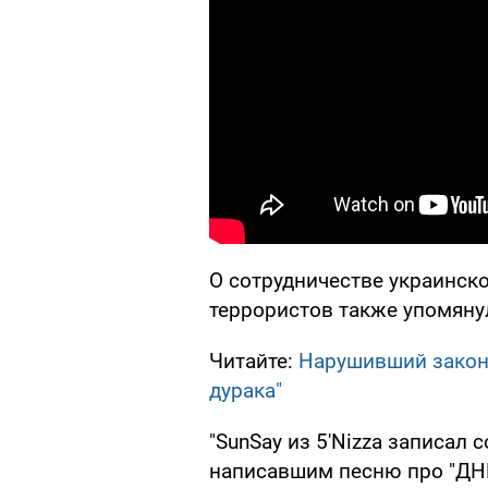
О сотрудничестве украинск
террористов также упомянул
Читайте:
Нарушивший закон
дурака"
"SunSay из 5'Nizza записал
написавшим песню про "ДНР