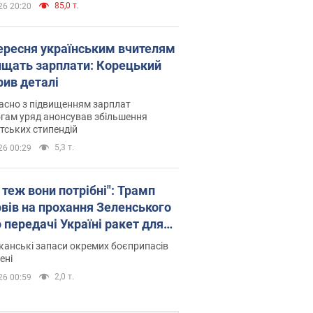
85,0 т.
26 20:20
вересня українським вчителям
ищать зарплати: Корецький
рив деталі
асно з підвищенням зарплат
гам уряд анонсував збільшення
тських стипендій
5,3 т.
26 00:29
 теж вони потрібні": Трамп
овів на прохання Зеленського
 передачі Україні ракет для
ot
анські запаси окремих боєприпасів
ені
2,0 т.
26 00:59