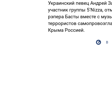
Украинский певец Андрей З
участник группы 5’Nizza, о
рэпера Басты вместе с муз
террористов самопровозгла
Крыма Россией.
В