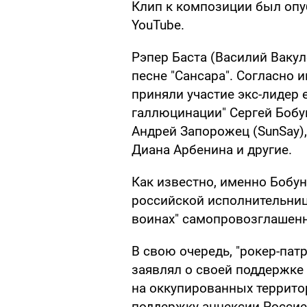
Клип к композиции был опуб
YouTube.
Рэпер Баста (Василий Вакул
песне "Сансара". Согласно 
приняли участие экс-лидер
галлюцинации" Сергей Бобун
Андрей Запорожец (SunSay),
Диана Арбенина и другие.
Как известно, именно Бобу
российской исполнительниц
воинах" самопровозглашенн
В свою очередь, "рокер-пат
заявлял о своей поддержке 
на оккупированных террито
поддержку аннексии Россие