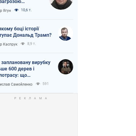
 загрозою
тична логістика
10,6 т.
ор Ягун
якому боці історії
тупає Дональд Трамп?
8,9 т.
ор Каспрук
 заплановану вирубку
ьше 600 дерев і
лотрасу: що
бувається на Теремках
591
ислав Самойленко
иєві