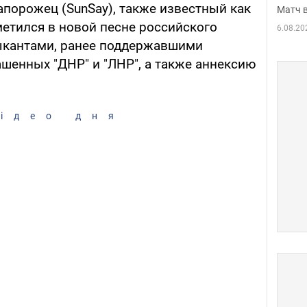
апорожец (SunSay), также известный как
Матч в
тметился в новой песне российского
6.08.20
ыкантами, ранее поддержавшими
шенных "ДНР" и "ЛНР", а также аннексию
ідео дня