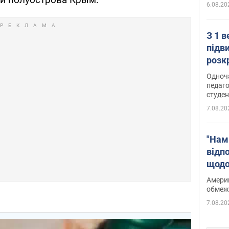
6.08.20
З 1 
підв
розк
Одноч
педаго
студен
7.08.20
"Нам
відп
щодо
Patri
Америк
обмеж
7.08.20