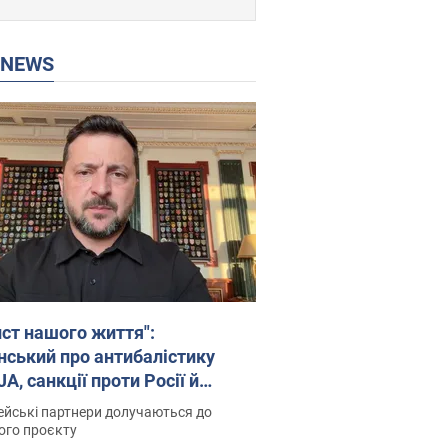
P NEWS
ист нашого життя":
нський про антибалістику
A, санкції проти Росії й
имку аграріїв. Відео
йські партнери долучаються до
ого проєкту