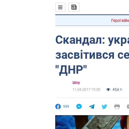
Герої вій
Скандал: укр
засвітився с
"ДНР"
Шоу
11.04.2017 15:20
45,6 т.
599