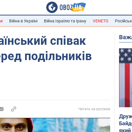
ни
Війна в Україні
Війна Ізраїлю та Ірану
VENETO
Російськ
Важ
аїнський співак
еред подільників
Читать на русском
Друж
Байд
який