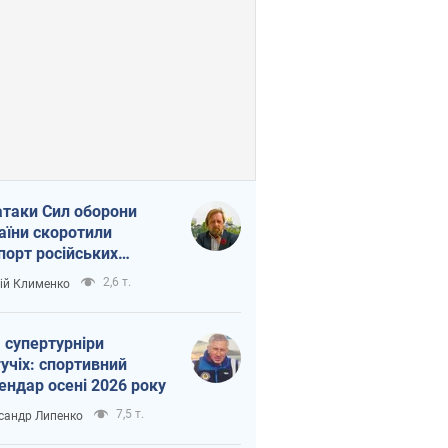
атаки Сил оборони
аїни скоротили
порт російських
топродуктів
2,6 т.
ій Клименко
 супертурніри
учіх: спортивний
ендар осені 2026 року
7,5 т.
сандр Липенко