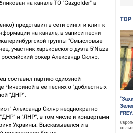
ликован на канале ТО "Gazgolder" в
TO
енко) представил в сети сингл и клип к
информации на канале, в записи песни
 екатеринбургской группы "Смысловые
ец, участник харьковского дуэта 5’Nizza
 российский рокер Александр Скляр,
нец составил партию одиозной
е Чичериной в ее песнях о "доблестных
ой "ДНР".
"Зах
Зеле
риот" Александр Скляр неоднократно
FREYJ
"ДНР" и "ЛНР", в том числе и концертами
підтр
Європе
риях Украины. Высказывался и в
спільн
й полуострова Крым.