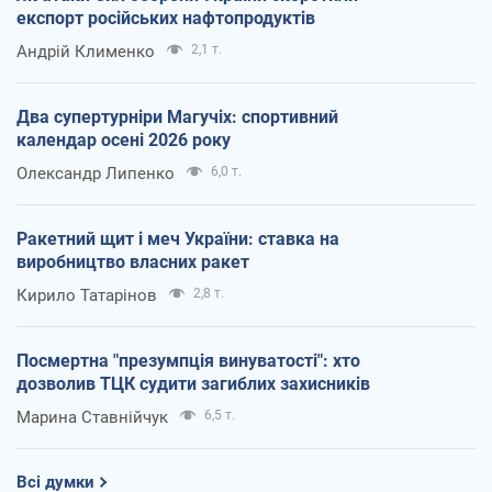
експорт російських нафтопродуктів
Андрій Клименко
2,1 т.
Два супертурніри Магучіх: спортивний
календар осені 2026 року
Олександр Липенко
6,0 т.
Ракетний щит і меч України: ставка на
виробництво власних ракет
Кирило Татарінов
2,8 т.
Посмертна "презумпція винуватості": хто
дозволив ТЦК судити загиблих захисників
Марина Ставнійчук
6,5 т.
Всі думки