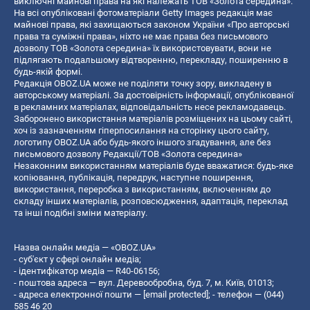
виключні майнові права на які належать ТОВ «Золота середина».
На всі опубліковані фотоматеріали Getty Images редакція має
майнові права, які захищаються законом України «Про авторські
права та суміжні права», ніхто не має права без письмового
дозволу ТОВ «Золота середина» їх використовувати, вони не
підлягають подальшому відтворенню, перекладу, поширенню в
будь-якій формі.
Редакція OBOZ.UA може не поділяти точку зору, викладену в
авторському матеріалі. За достовірність інформації, опублікованої
в рекламних матеріалах, відповідальність несе рекламодавець.
Заборонено використання матеріалів розміщених на цьому сайті,
хоч із зазначенням гіперпосилання на сторінку цього сайту,
логотипу OBOZ.UA або будь-якого іншого згадування, але без
письмового дозволу Редакції/ТОВ «Золота середина»
Незаконним використанням матеріалів буде вважатися: будь-яке
копiювання, публiкацiя, передрук, наступне поширення,
використання, переробка з використанням, включенням до
складу інших матеріалів, розповсюдження, адаптація, переклад
та інші подібні зміни матеріалу.
Назва онлайн медіа — «OBOZ.UA»
- суб'єкт у сфері онлайн медіа;
- ідентифікатор медіа — R40-06156;
- поштова адреса — вул. Деревообробна, буд. 7, м. Київ, 01013;
- адреса електронної пошти —
[email protected]
; - телефон — (044)
585 46 20