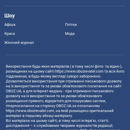
Шоу
Афіша
Плітки
Краса
Мода
Жіночий журнал
Використання будь-яких матеріалів ( в тому числі фото- та відео-),
розміщених на цьому сайті
https://www.obozrevatel.com
та всіх його
піддоменах, в будь-якому вигляді суворо заборонено.
Дозволяється використання при отриманні письмового дозволу
на їх використання та за умови обов'язкового посилання на сайт
OBOZ.UA, а для інтернет-видань - при отриманні письмового
дозволу на їх використання та за умови обов'язкового
розміщення прямого, відкритого для пошукових систем,
гіперпосилання на сторінку OBOZ.UA за посиланням
https://www.obozrevatel.com
, на якій розміщено оригінальний
матеріал в першому абзаці матеріалу.
Всі матеріали на цьому сайті, в тому числі інтерв’ю, статті,
дослідження – є службовими творами журналістів редакції,