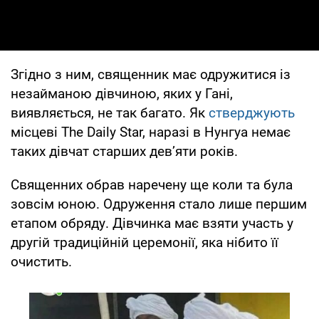
Згідно з ним, священник має одружитися із
незайманою дівчиною, яких у Гані,
виявляється, не так багато. Як
стверджують
місцеві The Daily Star, наразі в Нунгуа немає
таких дівчат старших дев’яти років.
Священних обрав наречену ще коли та була
зовсім юною. Одруження стало лише першим
етапом обряду. Дівчинка має взяти участь у
другій традиційній церемонії, яка нібито її
очистить.