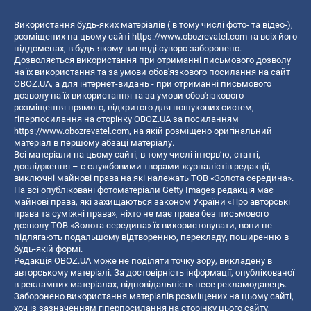
Використання будь-яких матеріалів ( в тому числі фото- та відео-),
розміщених на цьому сайті
https://www.obozrevatel.com
та всіх його
піддоменах, в будь-якому вигляді суворо заборонено.
Дозволяється використання при отриманні письмового дозволу
на їх використання та за умови обов'язкового посилання на сайт
OBOZ.UA, а для інтернет-видань - при отриманні письмового
дозволу на їх використання та за умови обов'язкового
розміщення прямого, відкритого для пошукових систем,
гіперпосилання на сторінку OBOZ.UA за посиланням
https://www.obozrevatel.com
, на якій розміщено оригінальний
матеріал в першому абзаці матеріалу.
Всі матеріали на цьому сайті, в тому числі інтерв’ю, статті,
дослідження – є службовими творами журналістів редакції,
виключні майнові права на які належать ТОВ «Золота середина».
На всі опубліковані фотоматеріали Getty Images редакція має
майнові права, які захищаються законом України «Про авторські
права та суміжні права», ніхто не має права без письмового
дозволу ТОВ «Золота середина» їх використовувати, вони не
підлягають подальшому відтворенню, перекладу, поширенню в
будь-якій формі.
Редакція OBOZ.UA може не поділяти точку зору, викладену в
авторському матеріалі. За достовірність інформації, опублікованої
в рекламних матеріалах, відповідальність несе рекламодавець.
Заборонено використання матеріалів розміщених на цьому сайті,
хоч із зазначенням гіперпосилання на сторінку цього сайту,