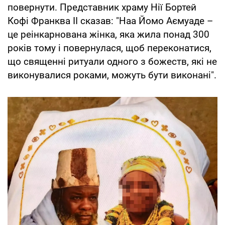
повернути. Представник храму Нії Бортей
Кофі Франква II сказав: "Наа Йомо Аємуаде –
це реінкарнована жінка, яка жила понад 300
років тому і повернулася, щоб переконатися,
що священні ритуали одного з божеств, які не
виконувалися роками, можуть бути виконані".