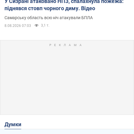
У Сизрані атаковано НПЗ, спалахнула пожежа:
піднявся стовп чорного диму. Відео
Самарську область всю ніч атакували БПЛА
3,1 т.
8.08.2026 07:03
Думки