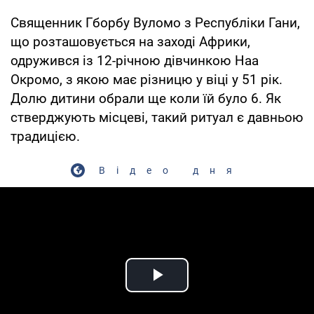
Священник Гборбу Вуломо з Республіки Гани,
що розташовується на заході Африки,
одружився із 12-річною дівчинкою Наа
Окромо, з якою має різницю у віці у 51 рік.
Долю дитини обрали ще коли їй було 6. Як
стверджують місцеві, такий ритуал є давньою
традицією.
Відео дня
Play Video