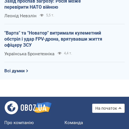
Захід проспав загрозу: Росія може
перевірити НАТО війною
Леонід Невзлін
5,5 т.
"Варта" та "Новатор" витримали кулеметний
обстріл і удар FPV-дрона, врятувавши життя
офіцеру ЗСУ
Українська Бронетехніка
4,4 т.
Всі думки
На початок
Про компанію
Команда