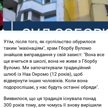
Утім, після того, як суспільство обурилося
таким "махінаціям", храм Гборбу Вуломо
знайшов виправдання у свій захист: "Вона все
ще вчиться в школі, вона не живе з Гборбу
Вуломо. Ми започаткували традиційний
шлюб із Наа Окромо (12 років), щоб
відвернути інших чоловіків. Коли вона
подорослішає, у нас будуть останні обряди".
Виявилося, що ця традиція існувала понад
300 років тому, але чомусь її знову вирішили