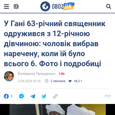
У Гані 63-річний священник
одружився з 12-річною
дівчиною: чоловік вибрав
наречену, коли їй було
всього 6. Фото і подробиці
Катерина Галущенко
Lite
3.04.2024 03:30
2 хвилини
48,3 т.
0
РУС