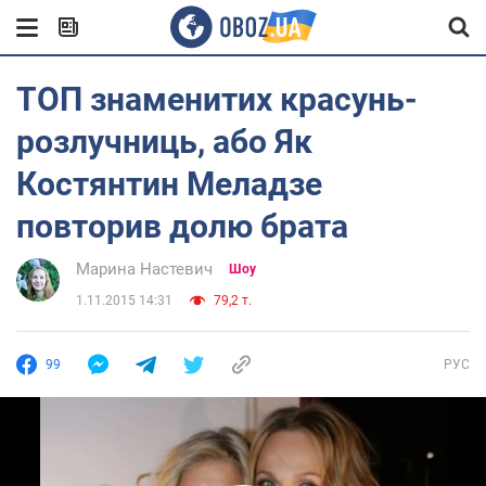
ТОП знаменитих красунь-
розлучниць, або Як
Костянтин Меладзе
повторив долю брата
Марина Настевич
Шоу
1.11.2015 14:31
79,2 т.
99
РУС