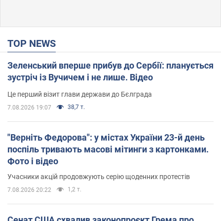
TOP NEWS
Зеленський вперше прибув до Сербії: планується
зустріч із Вучичем і не лише. Відео
Це перший візит глави держави до Бєлграда
38,7 т.
7.08.2026 19:07
"Верніть Федорова": у містах України 23-й день
поспіль тривають масові мітинги з картонками.
Фото і відео
Учасники акцій продовжують серію щоденних протестів
1,2 т.
7.08.2026 20:22
Сенат США схвалив законопроєкт Грема про