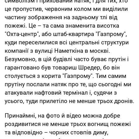
символізм і прихований натяк, і для тих, хто
це пропустив, червоним колом ми виділили
частину зображення на задньому тлі від
пожежі. Це – та сама знаменита висотка
"Охта-центр", або штаб-квартира "Газпрому",
куди переселилися всі центральні структури
компанії з вулиці Наметкіна в москві.
Безумовно, в цій будівлі часто буває прутін і
гарантовано був товариш Шредер, бо він
столується з корита "Газпрому". Тим самим
прутіну послали натяк про те, що сьогодні ми
атакували нафтовий термінал і, судячи з
усього, туди прилетіло не менше трьох дронів.
Принаймні, на фото й відео можна добре
роздивитися не менше трьох вогнищ пожежі
та відповідно – чорних стовпів диму,