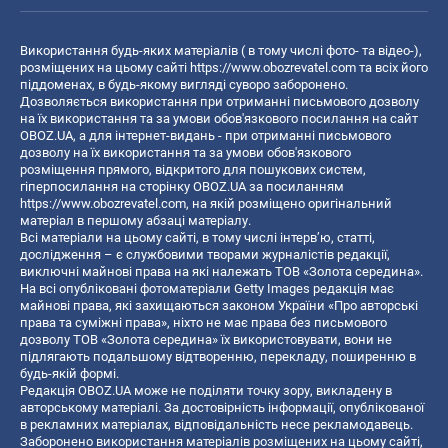
Використання будь-яких матеріалів ( в тому числі фото- та відео-),
розміщених на цьому сайті
https://www.obozrevatel.com
та всіх його
піддоменах, в будь-якому вигляді суворо заборонено.
Дозволяється використання при отриманні письмового дозволу
на їх використання та за умови обов'язкового посилання на сайт
OBOZ.UA, а для інтернет-видань - при отриманні письмового
дозволу на їх використання та за умови обов'язкового
розміщення прямого, відкритого для пошукових систем,
гіперпосилання на сторінку OBOZ.UA за посиланням
https://www.obozrevatel.com
, на якій розміщено оригінальний
матеріал в першому абзаці матеріалу.
Всі матеріали на цьому сайті, в тому числі інтерв’ю, статті,
дослідження – є службовими творами журналістів редакції,
виключні майнові права на які належать ТОВ «Золота середина».
На всі опубліковані фотоматеріали Getty Images редакція має
майнові права, які захищаються законом України «Про авторські
права та суміжні права», ніхто не має права без письмового
дозволу ТОВ «Золота середина» їх використовувати, вони не
підлягають подальшому відтворенню, перекладу, поширенню в
будь-якій формі.
Редакція OBOZ.UA може не поділяти точку зору, викладену в
авторському матеріалі. За достовірність інформації, опублікованої
в рекламних матеріалах, відповідальність несе рекламодавець.
Заборонено використання матеріалів розміщених на цьому сайті,