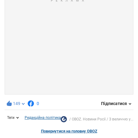
149
0
Підписатися
Теги
Редакційна політика
OBOZ. Новини Росії
З величчю у...
Повернутися на головну OBOZ