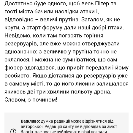
Достатньо буде одного, щоб весь Пітер та
гості міста бачили наслідки атаки і,
відповідно – величі прутіна. Загалом, як не
крути, а старт форуму дали наші добрі птахи.
Невідомо, коли там погасять горіння
резервуарів, але вже можна стверджувати
однозначно: з величчю у прутіна точно не
склалося. І можна не сумніватися, що сам
фюрер здогадався, що привіт передали і йому
особисто. Якщо дісталися до резервуарів уже
в самому місті, то до його лисини залишалося
якихось дві-три хвилини польоту дрона.
Словом, з почином!
Важливо:
думка редакції може відрізнятися від
авторської. Редакція сайту не відповідає за зміст
блогів, але прагне публікувати різні погляди.