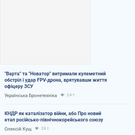
"Варта" та "Новатор" витримали кулеметний
обстріл і удар FPV-дрона, врятувавши життя
офіцеру ЗСУ
Українська Бронетехніка
2,4 т.
КНДР як каталізатор війни, або Про новий
етап російсько-північнокорейського союзу
Олексій Кущ
2,6 т.