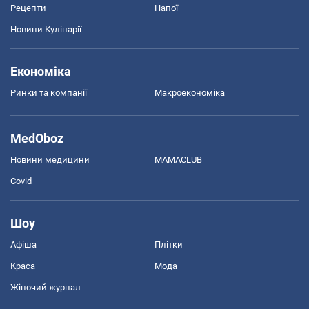
Рецепти
Напої
Новини Кулінарії
Економіка
Ринки та компанії
Макроекономіка
MedOboz
Новини медицини
MAMACLUB
Covid
Шоу
Афіша
Плітки
Краса
Мода
Жіночий журнал