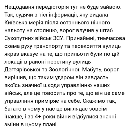
Нещодавня передісторія тут не буде зайвою.
Так, судячи з тієї інформації, яку видала
Київська мерія після останнього нічного
нальоту на столицю, ворог влучив у штаб
Сухопутних військ ЗСУ. Принаймні, тимчасова
схема руху транспорту та перекриття вулиць
якраз вказує на те, що прильоти були по цій
локації в районі перетину вулиць
Дегтярівської та Зоологічної. Мабуть, ворог
вирішив, що таким ударом він завдасть
якоїсь значної шкоди управлінню наших
військ, але це говорить про те, що він це саме
управління приміряє на себе. Скажімо так,
багато в чому у нас це виглядає зовсім
інакше, і за 4+ роки війни відбулися значні
зміни в цьому плані.