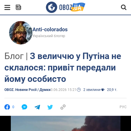
Anti-colorados
Український блогер
Блог |
З величчю у Путіна не
склалося: привіт передали
йому особисто
OBOZ. Новини Росії / Думки
3.06.2026 15:21
2 хвилини
20,9 т.
0
РУС