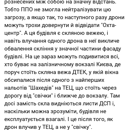
рознесених між собою на значну відстань.
Тобто ППО не змогла нейтралізувати цю
загрозу, а якщо так, то наступного разу дрони
можуть трохи довернути й відвідати "Охта-
центр". А ця будівля є скляною вежею, і
навіть влучання одного дрона в неї викличе
обвалення скління у значної частини фасаду
будівлі. На це зараз можуть подивитися всі,
хто буває на залізничному вокзалі Києва, де
поруч стоїть скляна вежа ДТЕК, у якій вікна
обсипалися після одного з найперших
нальотів "Шахедів" на ТЕЦ, що стоїть через
дорогу від "свічки" і ближче до вокзалу. Там
досі замість скла видніються листи ДСП і,
наскільки можна зрозуміти, будівля не
експлуатується взагалі. І це після того, як
дрон влучив у ТЕЦ, а не у "свічку".