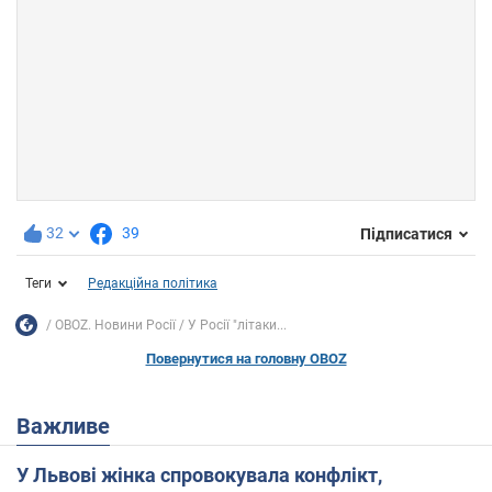
32
39
Підписатися
Теги
Редакційна політика
OBOZ. Новини Росії
У Росії "літаки...
Повернутися на головну OBOZ
Важливе
У Львові жінка спровокувала конфлікт,