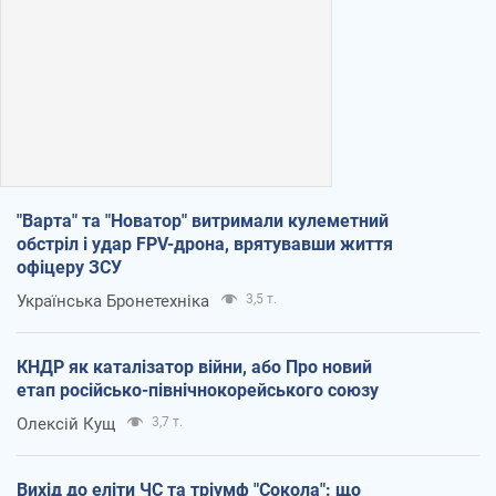
"Варта" та "Новатор" витримали кулеметний
обстріл і удар FPV-дрона, врятувавши життя
офіцеру ЗСУ
Українська Бронетехніка
3,5 т.
КНДР як каталізатор війни, або Про новий
етап російсько-північнокорейського союзу
Олексій Кущ
3,7 т.
Вихід до еліти ЧС та тріумф "Сокола": що