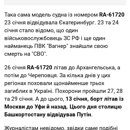
Така сама модель судна із номером
RA-61720
23 січня відвідувала Єкатеринбург. 23 та 24
січня стало відомо, що один
військовослужбовець ЗС РФ і ще один
найманець ПВК "Вагнер" знайшли свою
смерть на "СВО".
26 січня
RA-61720
літав до Архангельська, а
потім до Череповця. За кілька днів у цих
регіонах поховали щонайменше трьох
загиблих в Україні. Похорони пройшли 27, 28
та 29 січня. А до цього,
13 січня, борт літав із
Москви до Уфи й назад. Цього дня столицю
Башкортостану відвідував Путін
.
Журналістам невідомо, звідки саме подібні