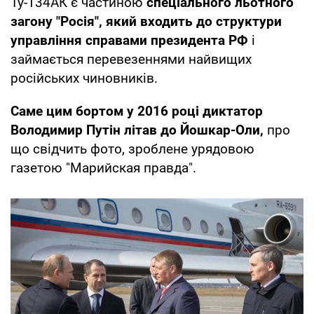
Ту-134АК є частиною
спеціального льотного
загону "Росія", який входить до структури
управління справами президента РФ
і
займається перевезеннями найвищих
російських чиновників.
Саме цим бортом у 2016 році диктатор
Володимир Путін літав до Йошкар-Оли,
про
що свідчить фото, зроблене урядовою
газетою "Марийская правда".