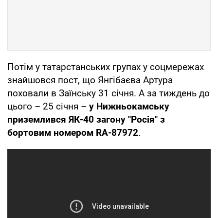
Потім у татарстанських групах у соцмережах
знайшовся пост, що Янгібаєва Артура
поховали в Заїнську 31 січня. А за тиждень до
цього – 25 січня –
у Нижньокамську
приземлився ЯК-40 загону "Росія" з
бортовим номером RA-87972
.