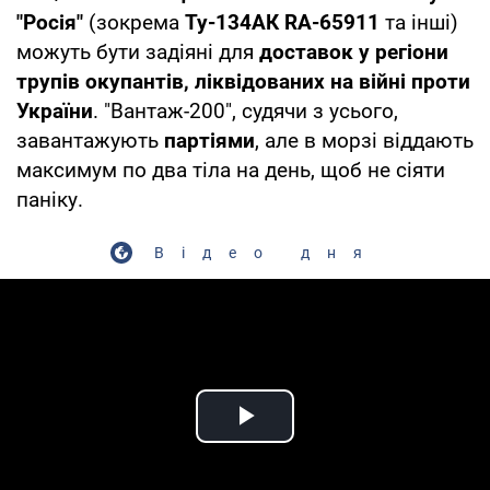
"Росія"
(зокрема
Ту-134АК RA-65911
та інші)
можуть бути задіяні для
доставок у регіони
трупів окупантів, ліквідованих на війні проти
України
. "Вантаж-200", судячи з усього,
завантажують
партіями
, але в морзі віддають
максимум по два тіла на день, щоб не сіяти
паніку.
Відео дня
Play Video