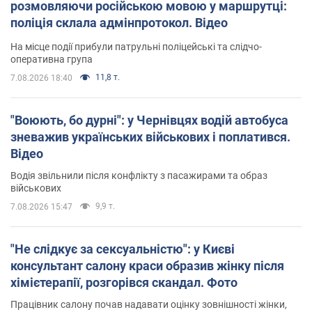
розмовляючи російською мовою у маршрутці:
поліція склала адмінпротокол. Відео
На місце події прибули патрульні поліцейські та слідчо-
оперативна група
11,8 т.
7.08.2026 18:40
"Воюють, бо дурні": у Чернівцях водій автобуса
зневажив українських військових і поплатився.
Відео
Водія звільнили після конфлікту з пасажирами та образ
військових
9,9 т.
7.08.2026 15:47
"Не слідкує за сексуальністю": у Києві
консультант салону краси образив жінку після
хімієтерапії, розгорівся скандал. Фото
Працівник салону почав надавати оцінку зовнішності жінки,