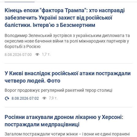
Кінець епохи "фактора Трампа": хто насправді
забезпечить Україні захист від російської
балістики. Інтерв’ю з Безсмертним
Володимир Зеленський зустрівся з українським дипломата та
окреслив нове бачення війни та ролі міжнародних партнерів у
боротьбі з Росією
1,7 т.
8.08.2026 07:00
У Києві внаслідок російської атаки постраждали
четверо людей. Фото
Ворог продовжує регулярний ракетний терор столиці
7,9 т.
8.08.2026 07:02
Росіяни атакували дроном лікарню у Херсоні:
постраждали медпрацівниці
Загалом постраждали чотири жінки – і вони не єдині поранені