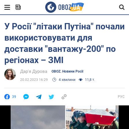
У Росії "літаки Путіна" почали
використовувати для
доставки "вантажу-200" по
регіонах – ЗМІ
Дар'я Дурова
OBOZ. Новини Росії
20.02.2023 16:29
4 хвилини
11,8 т.
39
РУС