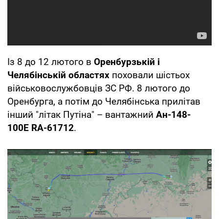
Із 8 до 12 лютого в
Оренбурзькій і
Челябінській областях
поховали шістьох
військовослужбовців ЗС РФ. 8 лютого до
Оренбурга, а потім до Челябінська прилітав
інший "літак Путіна" – вантажний
Ан-148-
100Е
RA-61712
.