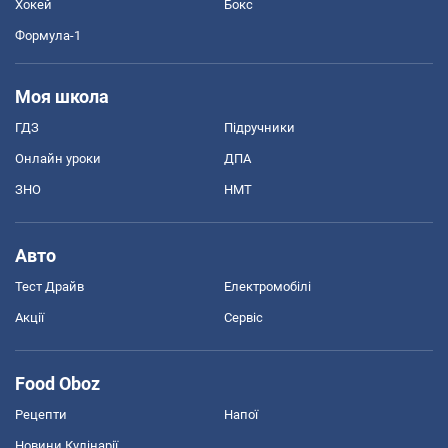
Хокей
Бокс
Формула-1
Моя школа
ГДЗ
Підручники
Онлайн уроки
ДПА
ЗНО
НМТ
Авто
Тест Драйв
Електромобілі
Акції
Сервіс
Food Oboz
Рецепти
Напої
Новини Кулінарії