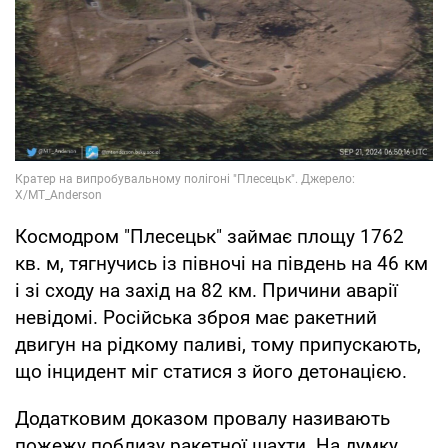
Космодром "Плесецьк" займає площу 1762
кв. м, тягнучись із півночі на південь на 46 км
і зі сходу на захід на 82 км. Причини аварії
невідомі. Російська зброя має ракетний
двигун на рідкому паливі, тому припускають,
що інцидент міг статися з його детонацією.
Додатковим доказом провалу називають
пожежу поблизу ракетної шахти. На думку