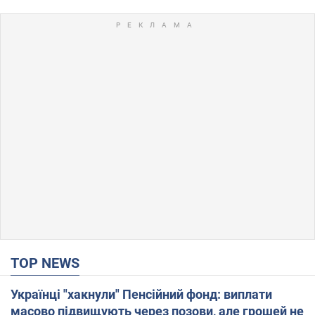
TOP NEWS
Українці "хакнули" Пенсійний фонд: виплати
масово підвищують через позови, але грошей не