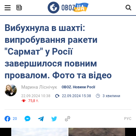
Вибухнула в шахті:
випробування ракети
"Сармат" у Росії
завершилося повним
провалом. Фото та відео
Марина Ліснічук
OBOZ. Новини Росії
22.09.2024 10:38
22.09.2024 15:38
3 хвилини
75,8 т.
20
РУС