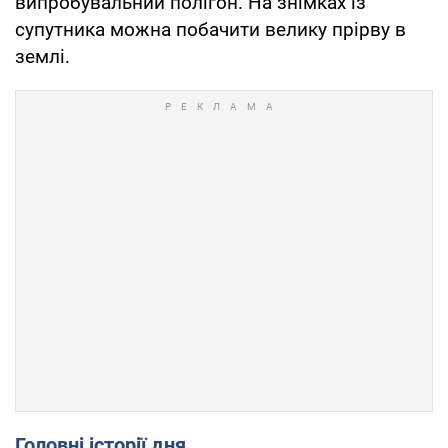
випробувальний полігон. На знімках із
супутника можна побачити велику прірву в
землі.
Головні історії дня