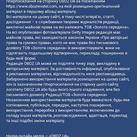
гіперпосилання на сторінку OBOZ.UA за посиланням
https://www.obozrevatel.com
, на якій розміщено оригінальний
матеріал в першому абзаці матеріалу.
Всі матеріали на цьому сайті, в тому числі інтерв’ю, статті,
дослідження – є службовими творами журналістів редакції,
виключні майнові права на які належать ТОВ «Золота середина».
На всі опубліковані фотоматеріали Getty Images редакція має
майнові права, які захищаються законом України «Про авторські
права та суміжні права», ніхто не має права без письмового
дозволу ТОВ «Золота середина» їх використовувати, вони не
підлягають подальшому відтворенню, перекладу, поширенню в
будь-якій формі.
Редакція OBOZ.UA може не поділяти точку зору, викладену в
авторському матеріалі. За достовірність інформації, опублікованої
в рекламних матеріалах, відповідальність несе рекламодавець.
Заборонено використання матеріалів розміщених на цьому сайті,
хоч із зазначенням гіперпосилання на сторінку цього сайту,
логотипу OBOZ.UA або будь-якого іншого згадування, але без
письмового дозволу Редакції/ТОВ «Золота середина»
Незаконним використанням матеріалів буде вважатися: будь-яке
копiювання, публiкацiя, передрук, наступне поширення,
використання, переробка з використанням, включенням до
складу інших матеріалів, розповсюдження, адаптація, переклад
та інші подібні зміни матеріалу.
Назва онлайн медіа — «OBOZ.UA»