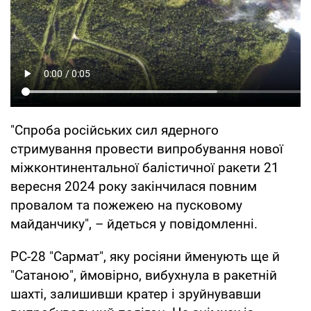
"Спроба російських сил ядерного
стримування провести випробування нової
міжконтинентальної балістичної ракети 21
вересня 2024 року закінчилася повним
провалом та пожежею на пусковому
майданчику", – йдеться у повідомленні.
РС-28 "Сармат", яку росіяни йменують ще й
"Сатаною", ймовірно, вибухнула в ракетній
шахті, залишивши кратер і зруйнувавши