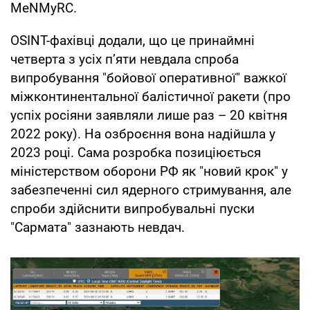
MeNMyRC.
OSINT-фахівці додали, що це принаймні
четверта з усіх п’яти невдала спроба
випробування "бойової оперативної" важкої
міжконтинентальної балістичної ракети (про
успіх росіяни заявляли лише раз – 20 квітня
2022 року). На озброєння вона надійшла у
2023 році. Сама розробка позиціюється
міністерством оборони РФ як "новий крок" у
забезпеченні сил ядерного стримування, але
спроби здійснити випробувальні пуски
"Сармата" зазнають невдач.