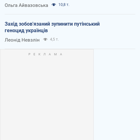
Ольга Айвазовська
10,8 т.
Захід зобов'язаний зупинити путінський
геноцид українців
Леонід Невзлін
4,5 т.