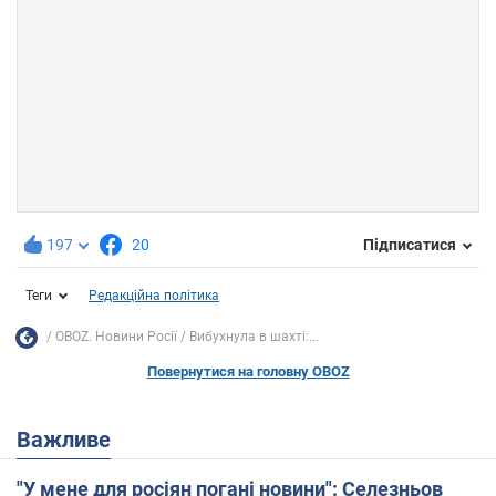
197
20
Підписатися
Теги
Редакційна політика
OBOZ. Новини Росії
Вибухнула в шахті:...
Повернутися на головну OBOZ
Важливе
"У мене для росіян погані новини": Селезньов