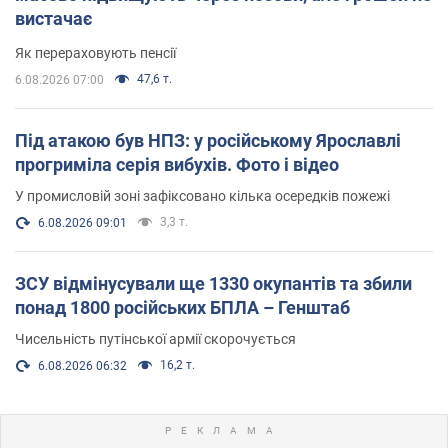
вистачає
Як перераховують пенсії
47,6 т.
6.08.2026 07:00
Під атакою був НПЗ: у російському Ярославлі
прогриміла серія вибухів. Фото і відео
У промисловій зоні зафіксовано кілька осередків пожежі
3,3 т.
6.08.2026 09:01
ЗСУ відмінусували ще 1330 окупантів та збили
понад 1800 російських БПЛА – Генштаб
Чисельність путінської армії скорочується
16,2 т.
6.08.2026 06:32