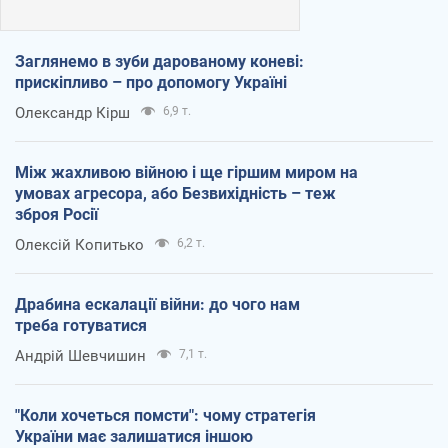
Заглянемо в зуби дарованому коневі:
прискіпливо – про допомогу Україні
Олександр Кірш
6,9 т.
Між жахливою війною і ще гіршим миром на
умовах агресора, або Безвихідність – теж
зброя Росії
Олексій Копитько
6,2 т.
Драбина ескалації війни: до чого нам
треба готуватися
Андрій Шевчишин
7,1 т.
"Коли хочеться помсти": чому стратегія
України має залишатися іншою