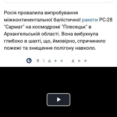
Росія провалила випробування
міжконтинентальної балістичної
ракети
РС-28
"Сармат" на космодромі "Плесецьк" в
Архангельській області. Вона вибухнула
глибоко в шахті, що, ймовірно, спричинило
пожежі та знищення полігону навколо.
Відео дня
Play Video