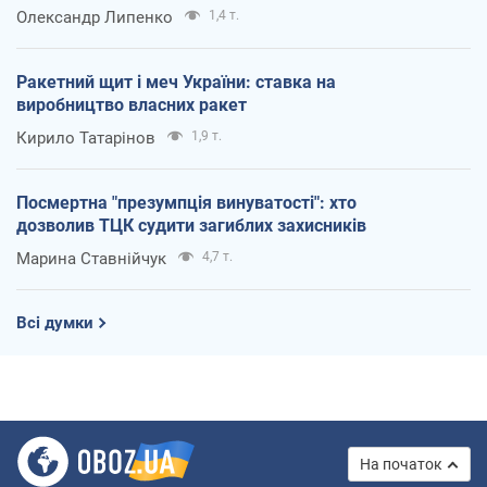
Олександр Липенко
1,4 т.
Ракетний щит і меч України: ставка на
виробництво власних ракет
Кирило Татарінов
1,9 т.
Посмертна "презумпція винуватості": хто
дозволив ТЦК судити загиблих захисників
Марина Ставнійчук
4,7 т.
Всі думки
На початок