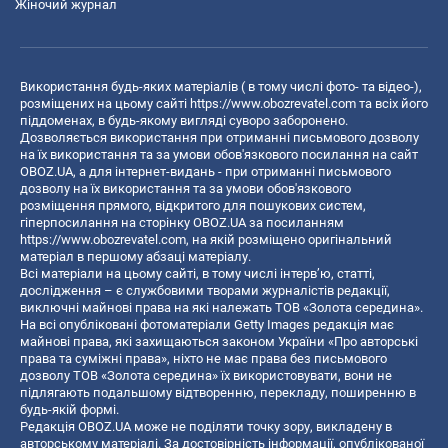
Жіночий журнал
Використання будь-яких матеріалів ( в тому числі фото- та відео-),
розміщених на цьому сайті
https://www.obozrevatel.com
та всіх його
піддоменах, в будь-якому вигляді суворо заборонено.
Дозволяється використання при отриманні письмового дозволу
на їх використання та за умови обов'язкового посилання на сайт
OBOZ.UA, а для інтернет-видань - при отриманні письмового
дозволу на їх використання та за умови обов'язкового
розміщення прямого, відкритого для пошукових систем,
гіперпосилання на сторінку OBOZ.UA за посиланням
https://www.obozrevatel.com
, на якій розміщено оригінальний
матеріал в першому абзаці матеріалу.
Всі матеріали на цьому сайті, в тому числі інтерв’ю, статті,
дослідження – є службовими творами журналістів редакції,
виключні майнові права на які належать ТОВ «Золота середина».
На всі опубліковані фотоматеріали Getty Images редакція має
майнові права, які захищаються законом України «Про авторські
права та суміжні права», ніхто не має права без письмового
дозволу ТОВ «Золота середина» їх використовувати, вони не
підлягають подальшому відтворенню, перекладу, поширенню в
будь-якій формі.
Редакція OBOZ.UA може не поділяти точку зору, викладену в
авторському матеріалі. За достовірність інформації, опублікованої