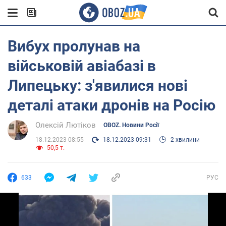
Вибух пролунав на
військовій авіабазі в
Липецьку: з'явилися нові
деталі атаки дронів на Росію
Олексій Лютіков
OBOZ. Новини Росії
18.12.2023 08:55
18.12.2023 09:31
2 хвилини
50,5 т.
633
РУС