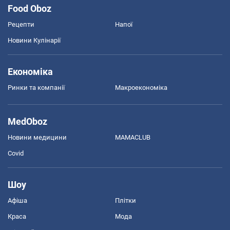
Food Oboz
Рецепти
Напої
Новини Кулінарії
Економіка
Ринки та компанії
Макроекономіка
MedOboz
Новини медицини
MAMACLUB
Covid
Шоу
Афіша
Плітки
Краса
Мода