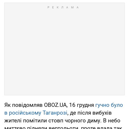
Як повідомляв OBOZ.UA, 16 грудня
гучно було
в російському Таганрозі
, де після вибухів
жителі помітили стовп чорного диму. В небо
миттєво підняли вертольоти, проте влада так