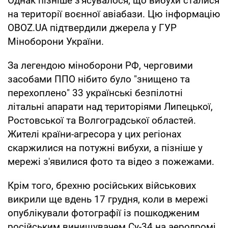
Однак пізніше з'ясувалося, що вибухи сталися
на території воєнної авіабази. Цю інформацію
OBOZ.UA підтвердили джерела у ГУР
Міноборони України.
За легендою міноборони РФ, черговими
засобами ППО нібито було "знищено та
перехоплено" 33 українські безпілотні
літальні апарати над територіями Липецької,
Ростовської та Волгоградської областей.
Жителі країни-агресора у цих регіонах
скаржилися на потужні вибухи, а пізніше у
мережі з'явилися фото та відео з пожежами.
Крім того, брехню російських військових
викрили ще вдень 17 грудня, коли в мережі
опублікували фотографії із пошкодженим
російським винищувачем Су-34 на аеродромі