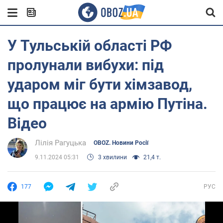
У Тульській області РФ
пролунали вибухи: під
ударом міг бути хімзавод,
що працює на армію Путіна.
Відео
Лілія Рагуцька
OBOZ. Новини Росії
9.11.2024 05:31
3 хвилини
21,4 т.
177
РУС