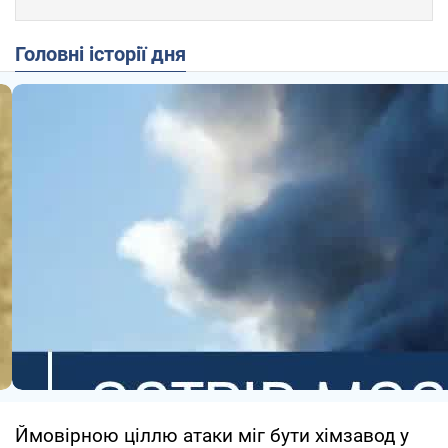
Головні історії дня
Ймовірною ціллю атаки міг бути хімзавод у