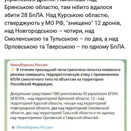
Брянською областю, там нібито вдалося
збити 28 БпЛА. Над Курською областю,
стверджують у МО РФ, "знищено" 12 дронів,
над Новгородською – чотири, над
Смоленською та Тульською – по два, а над
Орловською та Тверською – по одному БпЛА.