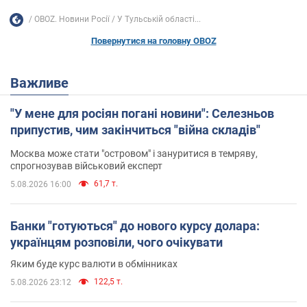
OBOZ. Новини Росії
У Тульській області...
Повернутися на головну OBOZ
Важливе
"У мене для росіян погані новини": Селезньов
припустив, чим закінчиться "війна складів"
Москва може стати "островом" і зануритися в темряву,
спрогнозував військовий експерт
61,7 т.
5.08.2026 16:00
Банки "готуються" до нового курсу долара:
українцям розповіли, чого очікувати
Яким буде курс валюти в обмінниках
122,5 т.
5.08.2026 23:12