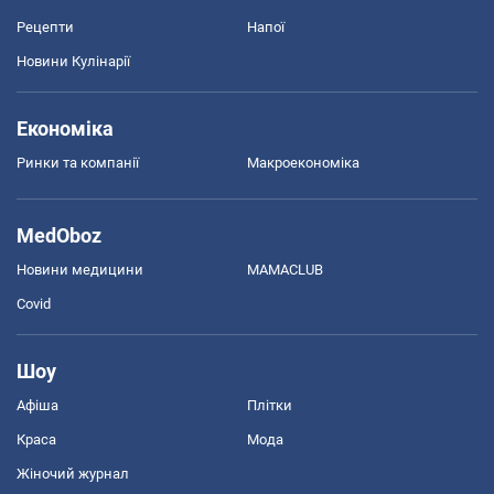
Рецепти
Напої
Новини Кулінарії
Економіка
Ринки та компанії
Макроекономіка
MedOboz
Новини медицини
MAMACLUB
Covid
Шоу
Афіша
Плітки
Краса
Мода
Жіночий журнал