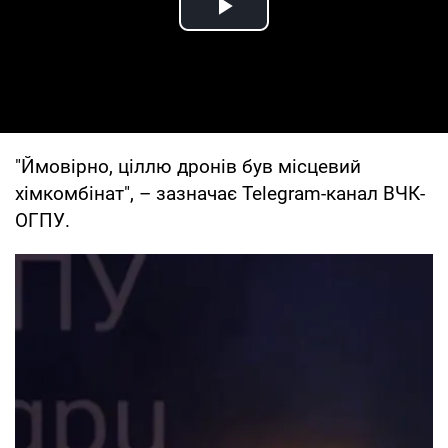
Play Video
"Ймовірно, ціллю дронів був місцевий
хімкомбінат", – зазначає Telegram-канал ВЧК-
ОГПУ.