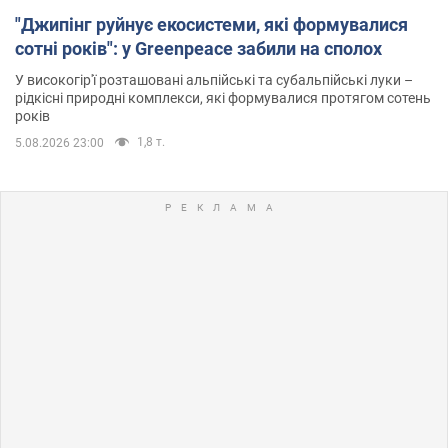
"Джипінг руйнує екосистеми, які формувалися
сотні років": у Greenpeace забили на сполох
У високогір'ї розташовані альпійські та субальпійські луки –
рідкісні природні комплекси, які формувалися протягом сотень
років
1,8 т.
5.08.2026 23:00