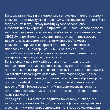
Використання будь-яких матеріалів ( в тому числі фото- та відео-),
розміщених на цьому сайті
https://www.obozrevatel.com
та всіх його
піддоменах, в будь-якому вигляді суворо заборонено.
Дозволяється використання при отриманні письмового дозволу
на їх використання та за умови обов'язкового посилання на сайт
OBOZ.UA, а для інтернет-видань - при отриманні письмового
дозволу на їх використання та за умови обов'язкового
розміщення прямого, відкритого для пошукових систем,
гіперпосилання на сторінку OBOZ.UA за посиланням
https://www.obozrevatel.com
, на якій розміщено оригінальний
матеріал в першому абзаці матеріалу.
Всі матеріали на цьому сайті, в тому числі інтерв’ю, статті,
дослідження – є службовими творами журналістів редакції,
виключні майнові права на які належать ТОВ «Золота середина».
На всі опубліковані фотоматеріали Getty Images редакція має
майнові права, які захищаються законом України «Про авторські
права та суміжні права», ніхто не має права без письмового
дозволу ТОВ «Золота середина» їх використовувати, вони не
підлягають подальшому відтворенню, перекладу, поширенню в
будь-якій формі.
Редакція OBOZ.UA може не поділяти точку зору, викладену в
авторському матеріалі. За достовірність інформації, опублікованої
в рекламних матеріалах, відповідальність несе рекламодавець.