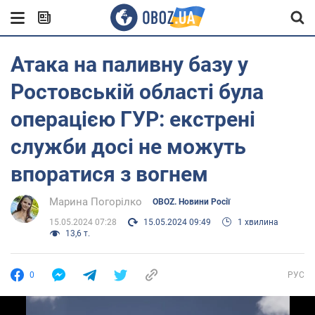
Атака на паливну базу у
Ростовській області була
операцією ГУР: екстрені
служби досі не можуть
впоратися з вогнем
Марина Погорілко
OBOZ. Новини Росії
15.05.2024 07:28
15.05.2024 09:49
1 хвилина
13,6 т.
0
РУС