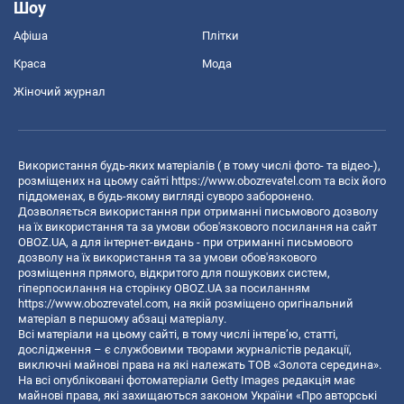
Шоу
Афіша
Плітки
Краса
Мода
Жіночий журнал
Використання будь-яких матеріалів ( в тому числі фото- та відео-),
розміщених на цьому сайті
https://www.obozrevatel.com
та всіх його
піддоменах, в будь-якому вигляді суворо заборонено.
Дозволяється використання при отриманні письмового дозволу
на їх використання та за умови обов'язкового посилання на сайт
OBOZ.UA, а для інтернет-видань - при отриманні письмового
дозволу на їх використання та за умови обов'язкового
розміщення прямого, відкритого для пошукових систем,
гіперпосилання на сторінку OBOZ.UA за посиланням
https://www.obozrevatel.com
, на якій розміщено оригінальний
матеріал в першому абзаці матеріалу.
Всі матеріали на цьому сайті, в тому числі інтерв’ю, статті,
дослідження – є службовими творами журналістів редакції,
виключні майнові права на які належать ТОВ «Золота середина».
На всі опубліковані фотоматеріали Getty Images редакція має
майнові права, які захищаються законом України «Про авторські