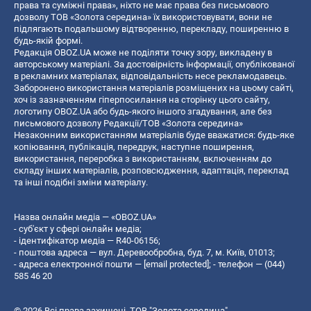
права та суміжні права», ніхто не має права без письмового
дозволу ТОВ «Золота середина» їх використовувати, вони не
підлягають подальшому відтворенню, перекладу, поширенню в
будь-якій формі.
Редакція OBOZ.UA може не поділяти точку зору, викладену в
авторському матеріалі. За достовірність інформації, опублікованої
в рекламних матеріалах, відповідальність несе рекламодавець.
Заборонено використання матеріалів розміщених на цьому сайті,
хоч із зазначенням гіперпосилання на сторінку цього сайту,
логотипу OBOZ.UA або будь-якого іншого згадування, але без
письмового дозволу Редакції/ТОВ «Золота середина»
Незаконним використанням матеріалів буде вважатися: будь-яке
копiювання, публiкацiя, передрук, наступне поширення,
використання, переробка з використанням, включенням до
складу інших матеріалів, розповсюдження, адаптація, переклад
та інші подібні зміни матеріалу.
Назва онлайн медіа — «OBOZ.UA»
- суб'єкт у сфері онлайн медіа;
- ідентифікатор медіа — R40-06156;
- поштова адреса — вул. Деревообробна, буд. 7, м. Київ, 01013;
- адреса електронної пошти —
[email protected]
; - телефон — (044)
585 46 20
© 2026 Всі права захищені, ТОВ "Золота середина".