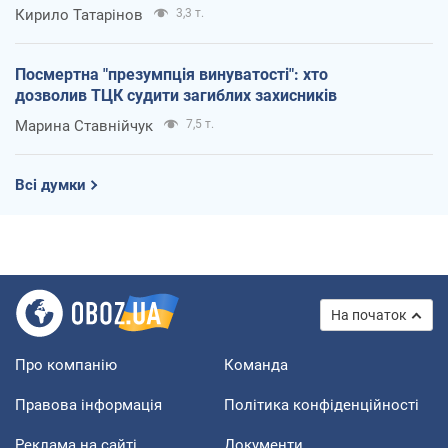
Кирило Татарінов
3,3 т.
Посмертна "презумпція винуватості": хто
дозволив ТЦК судити загиблих захисників
Марина Ставнійчук
7,5 т.
Всі думки
На початок
Про компанію
Команда
Правова інформація
Політика конфіденційності
Реклама на сайті
Документи