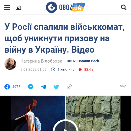
У Росії спалили військкомат,
щоб уникнути призову на
війну в Україну. Відео
Катерина Білоброва
OBOZ. Новини Росії
9.03.2022 01:59
1 хвилина
82,4 т.
4975
РУС