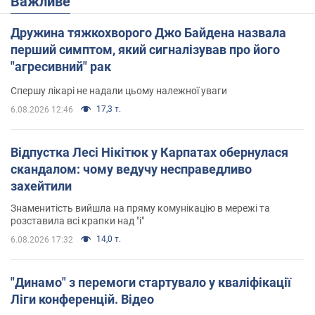
Важливе
Дружина тяжкохворого Джо Байдена назвала
перший симптом, який сигналізував про його
"агресивний" рак
Спершу лікарі не надали цьому належної уваги
17,3 т.
6.08.2026 12:46
Відпустка Лесі Нікітюк у Карпатах обернулася
скандалом: чому ведучу несправедливо
захейтили
Знаменитість вийшла на пряму комунікацію в мережі та
розставила всі крапки над "і"
14,0 т.
6.08.2026 17:32
"Динамо" з перемоги стартувало у кваліфікації
Ліги конференцій. Відео