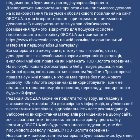
піддоменах, в будь-якому вигляді суворо заборонено.
Дозволяється використання при отриманні письмового дозволу
на їх використання та за умови обов'язкового посилання на сайт
OBOZ.UA, а для інтернет-видань - при отриманні письмового
дозволу на їх використання та за умови обов'язкового
розміщення прямого, відкритого для пошукових систем,
гіперпосилання на сторінку OBOZ.UA за посиланням
https://www.obozrevatel.com
, на якій розміщено оригінальний
матеріал в першому абзаці матеріалу.
Всі матеріали на цьому сайті, в тому числі інтерв’ю, статті,
дослідження – є службовими творами журналістів редакції,
виключні майнові права на які належать ТОВ «Золота середина».
На всі опубліковані фотоматеріали Getty Images редакція має
майнові права, які захищаються законом України «Про авторські
права та суміжні права», ніхто не має права без письмового
дозволу ТОВ «Золота середина» їх використовувати, вони не
підлягають подальшому відтворенню, перекладу, поширенню в
будь-якій формі.
Редакція OBOZ.UA може не поділяти точку зору, викладену в
авторському матеріалі. За достовірність інформації, опублікованої
в рекламних матеріалах, відповідальність несе рекламодавець.
Заборонено використання матеріалів розміщених на цьому сайті,
хоч із зазначенням гіперпосилання на сторінку цього сайту,
логотипу OBOZ.UA або будь-якого іншого згадування, але без
письмового дозволу Редакції/ТОВ «Золота середина»
Незаконним використанням матеріалів буде вважатися: будь-яке