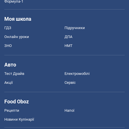
Формула-1
Моя школа
ГДЗ
Підручники
Онлайн уроки
ДПА
ЗНО
НМТ
Авто
Тест Драйв
Електромобілі
Акції
Сервіс
Food Oboz
Рецепти
Напої
Новини Кулінарії