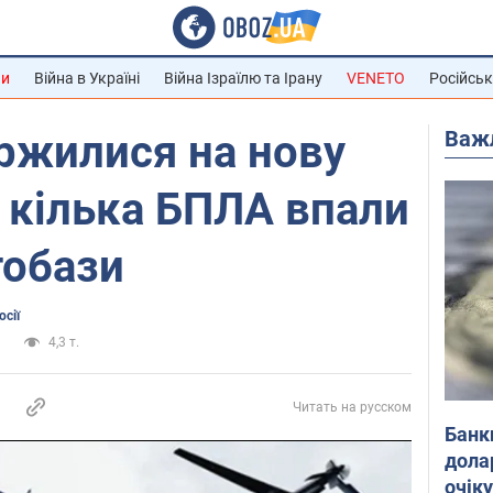
ни
Війна в Україні
Війна Ізраїлю та Ірану
VENETO
Російськ
Важ
аржилися на нову
: кілька БПЛА впали
тобази
сії
и
4,3 т.
Читать на русском
Банк
дола
очік