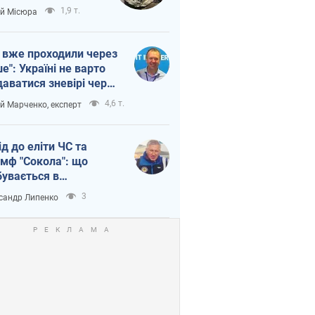
п війни
1,9 т.
ій Місюра
 вже проходили через
ше": Україні не варто
даватися зневірі через
етний терор
4,6 т.
ій Марченко, експерт
ід до еліти ЧС та
умф "Сокола": що
бувається в
аїнському хокеї
3
сандр Липенко