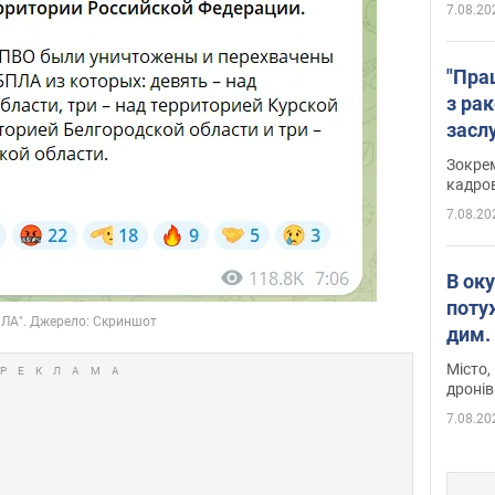
7.08.20
"Пра
з ра
засл
анон
Зокрем
кадров
7.08.20
В ок
поту
дим. 
Місто,
дронів
7.08.20