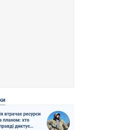
ки
ія втрачає ресурси
а планом: хто
правді диктує