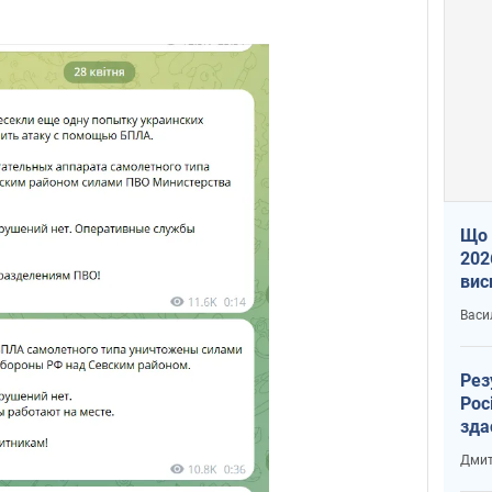
Що 
202
вис
про
Васи
Рез
Рос
зда
Дмит