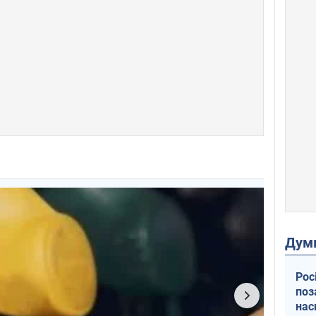
Дум
Рос
поз
нас