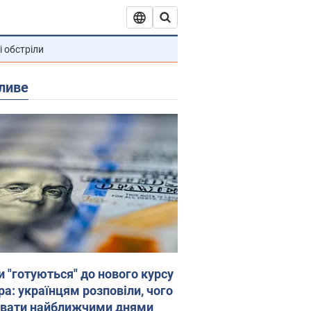
і обстріли
ливе
и "готуються" до нового курсу
ра: українцям розповіли, чого
увати найближчими днями