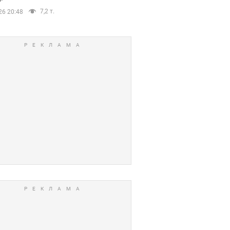
7,2 т.
26 20:48