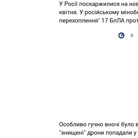
У Росії поскаржилися на но
квітня. У російському міно
перехоплення" 17 БпЛА прот
В
Особливо гучно вночі було в 
"знищені" дрони попадали у