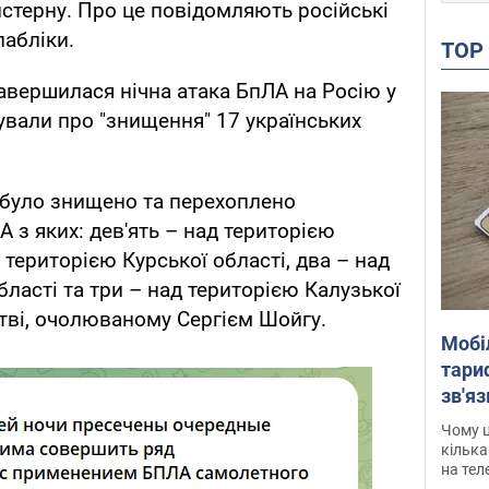
цистерну. Про це повідомляють російські
пабліки.
TO
вершилася нічна атака БпЛА на Росію у
ували про "знищення" 17 українських
було знищено та перехоплено
 з яких: дев'ять – над територією
д територією Курської області, два – над
ласті та три – над територією Калузької
стві, очолюваному Сергієм Шойгу.
Мобі
тариф
зв'яз
скар
Чому ц
кілька
на тел