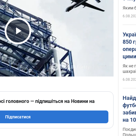
Яким б
6.08.20
Укра
Play Video
850 г
опера
цими
Як не 
шахра
6.08.20
Найд
сі головного — підпишіться на Новини на
футб
заби
Підписатися
на 10
Віде
Поєдин
Польщ