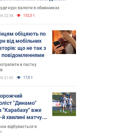
уде курс валюти в обмінниках
152,5 т.
26 22:58
їнцям обіцяють по
рн від мобільних
торів: що не так з
 повідомленнями
потрапити в пастку
їв
17,0 т.
26 21:02
орожчий
оліст "Динамо"
в "Карабаху" вже
-й хвилині матчу.
о
ок відбувається в
і