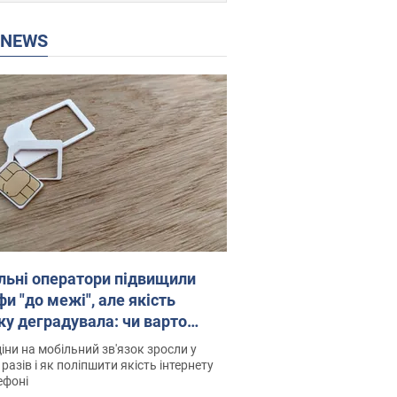
P NEWS
льні оператори підвищили
и "до межі", але якість
ку деградувала: чи варто
житись на ціни
іни на мобільний зв'язок зросли у
 разів і як поліпшити якість інтернету
ефоні