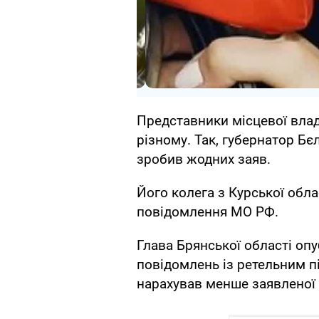
Представники місцевої влади
різному. Так, губернатор Бє
зробив жодних заяв.
Його колега з Курської обл
повідомлення МО РФ.
Глава Брянської області опу
повідомлень із ретельним пі
нарахував менше заявленої 