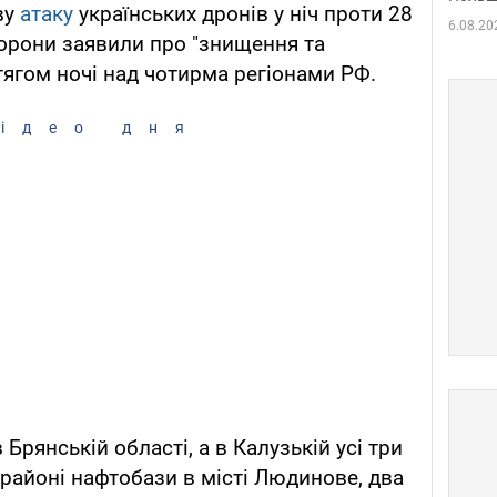
ву
атаку
українських дронів у ніч проти 28
6.08.20
борони заявили про "знищення та
ягом ночі над чотирма регіонами РФ.
ідео дня
Брянській області, а в Калузькій усі три
 районі нафтобази в місті Людинове, два