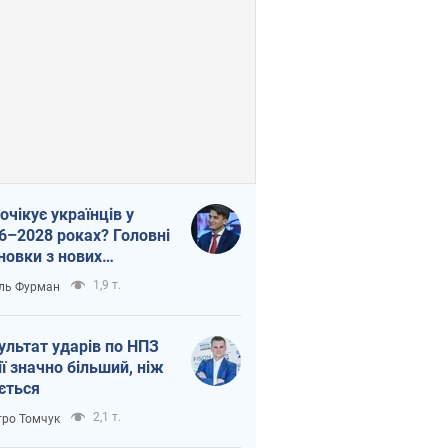
очікує українців у
6–2028 роках? Головні
новки з нових
гнозів від НБУ
1,9 т.
ль Фурман
ультат ударів по НПЗ
ії значно більший, ніж
ється
2,1 т.
ро Томчук