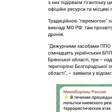
з них підірвали гігантську 
офіційні ресурси та місцеві 
Традиційною "перемогою" за
викладі МО РФ: там прозвіт
дронів.
"Дежурними засобами ППО 
сімнадцять українських БПЛА
Брянської області, три – на
територією Бєлгородської об
області", – заявили у відом