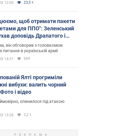
23,5 т.
26 12:00
цюємо, щоб отримати пакети
кетами для ППО": Зеленський
ухав доповідь Драпатого і
сував нові кроки
а, він обговорив з головкомом
і питання в українській армії
369
26 14:51
упованій Ялті прогриміли
жні вибухи: валить чорний
Фото і відео
 ймовірно, опинилося під атакою
3,2 т.
26 13:26