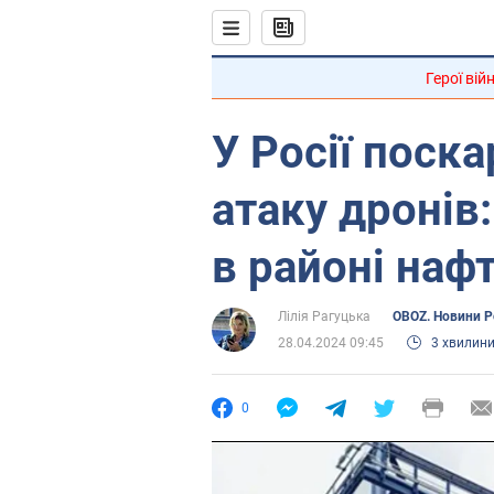
Герої вій
У Росії поск
атаку дронів
в районі наф
Лілія Рагуцька
OBOZ. Новини Ро
28.04.2024 09:45
3 хвилин
0