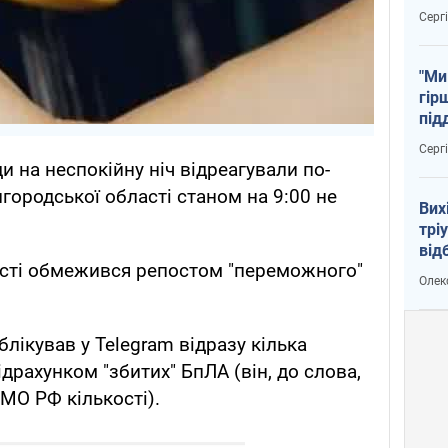
тем
Серг
"Ми
гір
під
рак
Серг
 на неспокійну ніч відреагували по-
лгородської області станом на 9:00 не
Вих
трі
від
асті обмежився репостом "переможного"
укр
Олек
блікував у Telegram відразу кілька
драхунком "збитих" БпЛА (він, до слова,
МО РФ кількості).