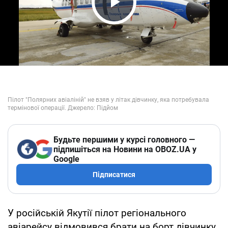
Play Video
Будьте першими у курсі головного —
підпишіться на Новини на OBOZ.UA у
Google
Підписатися
У російській Якутії пілот регіонального
авіарейсу відмовився брати на борт дівчинку,