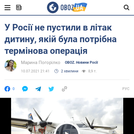
У Росії не пустили в літак
дитину, якій була потрібна
термінова операція
Марина Погорілко
OBOZ. Новини Росії
10.07.2021 21:41
2 хвилини
8,9 т.
0
РУС