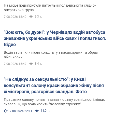
На місце події прибули патрульні поліцейські та слідчо-
оперативна група
9,3 т.
7.08.2026 18:40
"Воюють, бо дурні": у Чернівцях водій автобуса
зневажив українських військових і поплатився.
Відео
Водія звільнили після конфлікту з пасажирами та образ
військових
8,4 т.
7.08.2026 15:47
"Не слідкує за сексуальністю": у Києві
консультант салону краси образив жінку після
хімієтерапії, розгорівся скандал. Фото
Працівник салону почав надавати оцінку зовнішності жінки,
сказавши, що вона носить "чоловічу стрижку"
11,0 т.
7.08.2026 22:11