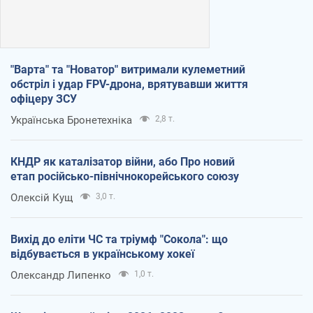
"Варта" та "Новатор" витримали кулеметний
обстріл і удар FPV-дрона, врятувавши життя
офіцеру ЗСУ
Українська Бронетехніка
2,8 т.
КНДР як каталізатор війни, або Про новий
етап російсько-північнокорейського союзу
Олексій Кущ
3,0 т.
Вихід до еліти ЧС та тріумф "Сокола": що
відбувається в українському хокеї
Олександр Липенко
1,0 т.