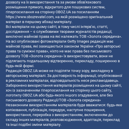
дозволу на їх використання та за умови обов'язкового
розміщення прямого, відкритого для пошукових систем,
гіперпосилання на сторінку OBOZ.UA за посиланням
https://www.obozrevatel.com
, на якій розміщено оригінальний
матеріал в першому абзаці матеріалу.
Всі матеріали на цьому сайті, в тому числі інтерв’ю, статті,
дослідження – є службовими творами журналістів редакції,
виключні майнові права на які належать ТОВ «Золота середина».
На всі опубліковані фотоматеріали Getty Images редакція має
майнові права, які захищаються законом України «Про авторські
права та суміжні права», ніхто не має права без письмового
дозволу ТОВ «Золота середина» їх використовувати, вони не
підлягають подальшому відтворенню, перекладу, поширенню в
будь-якій формі.
Редакція OBOZ.UA може не поділяти точку зору, викладену в
авторському матеріалі. За достовірність інформації, опублікованої
в рекламних матеріалах, відповідальність несе рекламодавець.
Заборонено використання матеріалів розміщених на цьому сайті,
хоч із зазначенням гіперпосилання на сторінку цього сайту,
логотипу OBOZ.UA або будь-якого іншого згадування, але без
письмового дозволу Редакції/ТОВ «Золота середина»
Незаконним використанням матеріалів буде вважатися: будь-яке
копiювання, публiкацiя, передрук, наступне поширення,
використання, переробка з використанням, включенням до
складу інших матеріалів, розповсюдження, адаптація, переклад
та інші подібні зміни матеріалу.