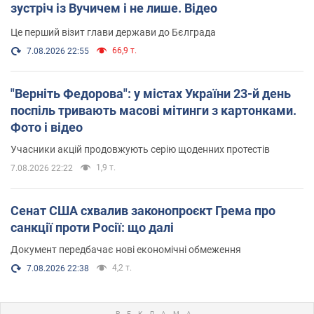
зустріч із Вучичем і не лише. Відео
Це перший візит глави держави до Бєлграда
66,9 т.
7.08.2026 22:55
"Верніть Федорова": у містах України 23-й день
поспіль тривають масові мітинги з картонками.
Фото і відео
Учасники акцій продовжують серію щоденних протестів
1,9 т.
7.08.2026 22:22
Сенат США схвалив законопроєкт Грема про
санкції проти Росії: що далі
Документ передбачає нові економічні обмеження
4,2 т.
7.08.2026 22:38