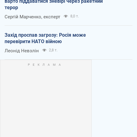
варто піддаватися зневірі через ракетний
терор
Сергій Марченко, експерт
8,0 т.
Захід проспав загрозу: Росія може
перевірити НАТО війною
Леонід Невзлін
2,8 т.