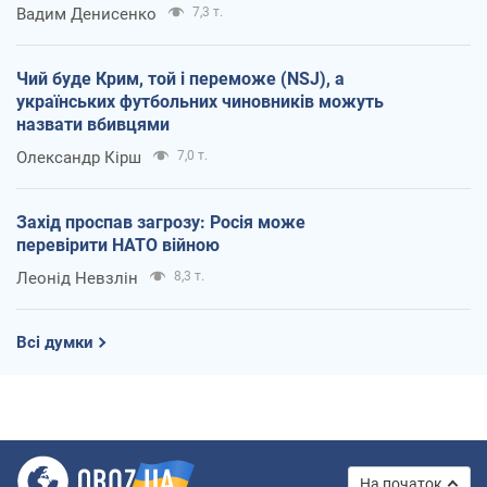
Вадим Денисенко
7,3 т.
Чий буде Крим, той і переможе (NSJ), а
українських футбольних чиновників можуть
назвати вбивцями
Олександр Кірш
7,0 т.
Захід проспав загрозу: Росія може
перевірити НАТО війною
Леонід Невзлін
8,3 т.
Всі думки
На початок