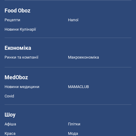
Food Oboz
Рецепти
Напої
Новини Кулінарії
Економіка
Ринки та компанії
Макроекономіка
MedOboz
Новини медицини
MAMACLUB
Covid
Шоу
Афіша
Плітки
Краса
Мода