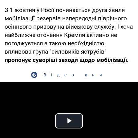
З 1 жовтня у Росії починається друга хвиля
мобілізації резервів напередодні піврічного
осіннього призову на військову службу. І хоча
найближче оточення Кремля активно не
погоджується з такою необхідністю,
впливова група "силовиків-яструбів"
пропонує суворіші заходи щодо мобілізації.
Відео дня
Play Video