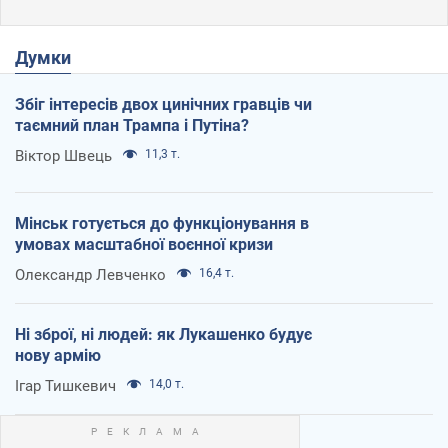
Думки
Збіг інтересів двох цинічних гравців чи
таємний план Трампа і Путіна?
Віктор Швець
11,3 т.
Мінськ готується до функціонування в
умовах масштабної воєнної кризи
Олександр Левченко
16,4 т.
Ні зброї, ні людей: як Лукашенко будує
нову армію
Ігар Тишкевич
14,0 т.