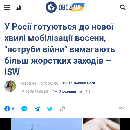
У Росії готуються до нової
хвилі мобілізації восени,
"яструби війни" вимагають
більш жорстких заходів –
ISW
Марина Погорілко
OBOZ. Новини Росії
13.09.2023 09:08
2 хвилини
8,4 т.
8
РУС