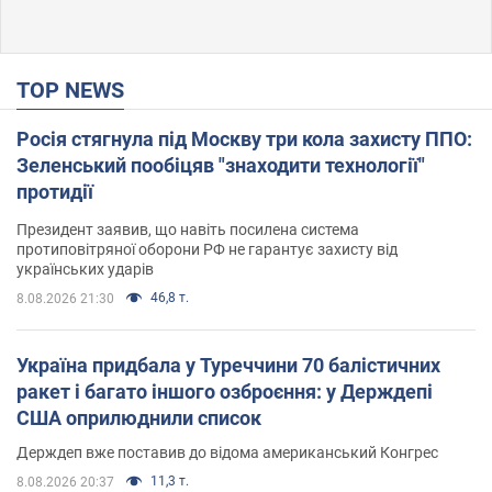
TOP NEWS
Росія стягнула під Москву три кола захисту ППО:
Зеленський пообіцяв "знаходити технології"
протидії
Президент заявив, що навіть посилена система
протиповітряної оборони РФ не гарантує захисту від
українських ударів
46,8 т.
8.08.2026 21:30
Україна придбала у Туреччини 70 балістичних
ракет і багато іншого озброєння: у Держдепі
США оприлюднили список
Держдеп вже поставив до відома американський Конгрес
11,3 т.
8.08.2026 20:37