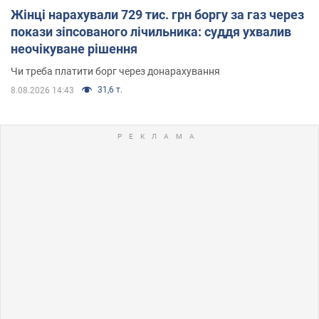
Жінці нарахували 729 тис. грн боргу за газ через
покази зіпсованого лічильника: суддя ухвалив
неочікуване рішення
Чи треба платити борг через донарахування
31,6 т.
8.08.2026 14:43