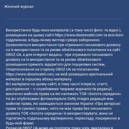
Жіночий журнал
Використання будь-яких матеріалів ( в тому числі фото- та відео-),
розміщених на цьому сайті
https://www.obozrevatel.com
та всіх його
піддоменах, в будь-якому вигляді суворо заборонено.
Дозволяється використання при отриманні письмового дозволу
на їх використання та за умови обов'язкового посилання на сайт
OBOZ.UA, а для інтернет-видань - при отриманні письмового
дозволу на їх використання та за умови обов'язкового
розміщення прямого, відкритого для пошукових систем,
гіперпосилання на сторінку OBOZ.UA за посиланням
https://www.obozrevatel.com
, на якій розміщено оригінальний
матеріал в першому абзаці матеріалу.
Всі матеріали на цьому сайті, в тому числі інтерв’ю, статті,
дослідження – є службовими творами журналістів редакції,
виключні майнові права на які належать ТОВ «Золота середина».
На всі опубліковані фотоматеріали Getty Images редакція має
майнові права, які захищаються законом України «Про авторські
права та суміжні права», ніхто не має права без письмового
дозволу ТОВ «Золота середина» їх використовувати, вони не
підлягають подальшому відтворенню, перекладу, поширенню в
будь-якій формі.
Редакція OBOZ.UA може не поділяти точку зору, викладену в