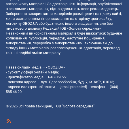
авторському матеріалі. За достовірність інформації, опублікованої
в рекламних матеріалах, відповідальність несе рекламодавець.
Заборонено використання матеріалів розміщених на цьому сайті,
хоч із зазначенням гіперпосилання на сторінку цього сайту,
логотипу OBOZ.UA або будь-якого іншого згадування, але без
письмового дозволу Редакції/ТОВ «Золота середина»
Незаконним використанням матеріалів буде вважатися: будь-яке
копiювання, публiкацiя, передрук, наступне поширення,
використання, переробка з використанням, включенням до
складу інших матеріалів, розповсюдження, адаптація, переклад
та інші подібні зміни матеріалу.
Назва онлайн медіа — «OBOZ.UA»
- суб'єкт у сфері онлайн медіа;
- ідентифікатор медіа — R40-06156;
- поштова адреса — вул. Деревообробна, буд. 7, м. Київ, 01013;
- адреса електронної пошти —
[email protected]
; - телефон — (044)
585 46 20
© 2026 Всі права захищені, ТОВ "Золота середина".