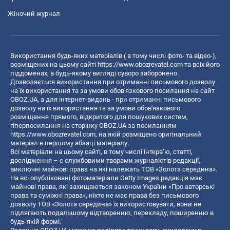
Жіночий журнал
Використання будь-яких матеріалів ( в тому числі фото- та відео-),
розміщених на цьому сайті
https://www.obozrevatel.com
та всіх його
піддоменах, в будь-якому вигляді суворо заборонено.
Дозволяється використання при отриманні письмового дозволу
на їх використання та за умови обов'язкового посилання на сайт
OBOZ.UA, а для інтернет-видань - при отриманні письмового
дозволу на їх використання та за умови обов'язкового
розміщення прямого, відкритого для пошукових систем,
гіперпосилання на сторінку OBOZ.UA за посиланням
https://www.obozrevatel.com
, на якій розміщено оригінальний
матеріал в першому абзаці матеріалу.
Всі матеріали на цьому сайті, в тому числі інтерв’ю, статті,
дослідження – є службовими творами журналістів редакції,
виключні майнові права на які належать ТОВ «Золота середина».
На всі опубліковані фотоматеріали Getty Images редакція має
майнові права, які захищаються законом України «Про авторські
права та суміжні права», ніхто не має права без письмового
дозволу ТОВ «Золота середина» їх використовувати, вони не
підлягають подальшому відтворенню, перекладу, поширенню в
будь-якій формі.