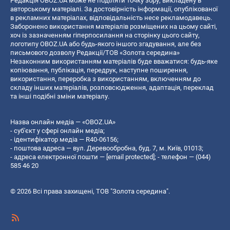
Редакція OBOZ.UA може не поділяти точку зору, викладену в
авторському матеріалі. За достовірність інформації, опублікованої
в рекламних матеріалах, відповідальність несе рекламодавець.
Заборонено використання матеріалів розміщених на цьому сайті,
хоч із зазначенням гіперпосилання на сторінку цього сайту,
логотипу OBOZ.UA або будь-якого іншого згадування, але без
письмового дозволу Редакції/ТОВ «Золота середина»
Незаконним використанням матеріалів буде вважатися: будь-яке
копiювання, публiкацiя, передрук, наступне поширення,
використання, переробка з використанням, включенням до
складу інших матеріалів, розповсюдження, адаптація, переклад
та інші подібні зміни матеріалу.
Назва онлайн медіа — «OBOZ.UA»
- суб'єкт у сфері онлайн медіа;
- ідентифікатор медіа — R40-06156;
- поштова адреса — вул. Деревообробна, буд. 7, м. Київ, 01013;
- адреса електронної пошти —
[email protected]
; - телефон — (044)
585 46 20
© 2026 Всі права захищені, ТОВ "Золота середина".