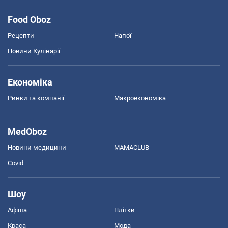
Food Oboz
Рецепти
Напої
Новини Кулінарії
Економіка
Ринки та компанії
Макроекономіка
MedOboz
Новини медицини
MAMACLUB
Covid
Шоу
Афіша
Плітки
Краса
Мода