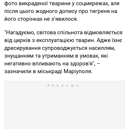
фото викраденої тварини у соцмережах, але
після цього жодного допису про тигреня на
його сторінках не зʼявилося.
"Нагадуємо, світова спільнота відмовляється
від цирків з експлуатацією тварин. Адже їхнє
дресирування супроводжується насиллям,
знущанням та утриманням в умовах, які
негативно впливають на здоров'я", –
зазначили в міськраді Маріуполя.