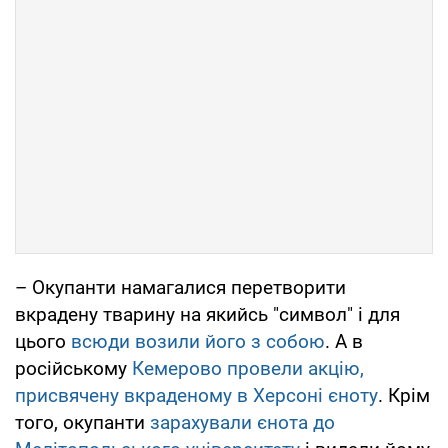
– Окупанти намагалися перетворити
вкрадену тварину на якийсь "символ" і для
цього
всюди возили його з собою
. А в
російському
Кемерово провели акцію,
присвячену вкраденому в Херсоні єноту
. Крім
того, окупанти
зарахували єнота до