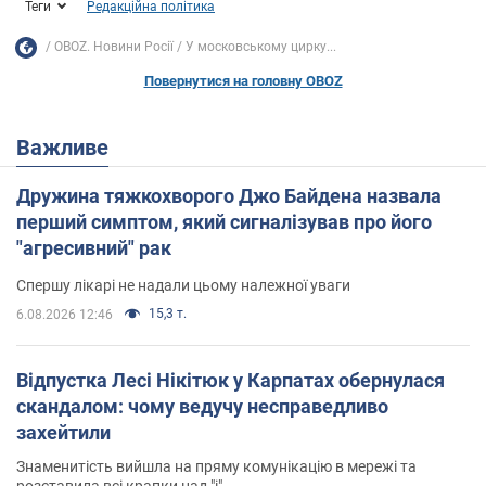
Теги
Редакційна політика
OBOZ. Новини Росії
У московському цирку...
Повернутися на головну OBOZ
Важливе
Дружина тяжкохворого Джо Байдена назвала
перший симптом, який сигналізував про його
"агресивний" рак
Спершу лікарі не надали цьому належної уваги
15,3 т.
6.08.2026 12:46
Відпустка Лесі Нікітюк у Карпатах обернулася
скандалом: чому ведучу несправедливо
захейтили
Знаменитість вийшла на пряму комунікацію в мережі та
розставила всі крапки над "і"