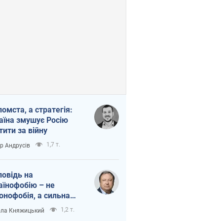
помста, а стратегія:
аїна змушує Росію
тити за війну
1,7 т.
ор Андрусів
повідь на
аїнофобію – не
онофобія, а сильна
аїнська держава
1,2 т.
ла Княжицький