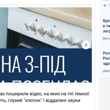
рак
3
Кре
в т
заг
лог
Вікт
Рез
Рос
зда
Дмит
ах поширили відео, на яких на тлі темної
ть, глухий "хлопок" і віддалені звуки