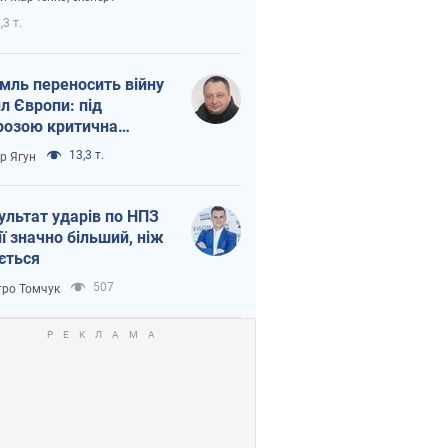
етний терор
,3 т.
мль переносить війну
ил Європи: під
розою критична
істика
13,3 т.
ор Ягун
ультат ударів по НПЗ
ії значно більший, ніж
ється
507
ро Томчук