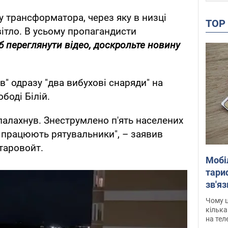
 трансформатора, через яку в низці
TO
вітло. В усьому пропагандисти
 переглянути відео, доскрольте новину
в" одразу "два вибухові снаряди" на
боді Білій.
палахнув. Знеструмлено п'ять населених
і працюють рятувальники", – заявив
таровойт.
Мобі
тариф
зв'яз
скар
Чому ц
кілька
на тел