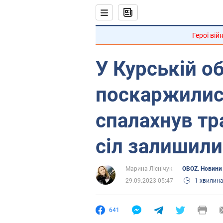
Герої вій
У Курській о
поскаржилися
спалахнув тр
сіл залишили
Марина Ліснічук
OBOZ. Новини 
29.09.2023 05:47
1 хвилин
641