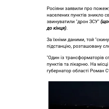
Росіяни заявили про пожежу
населених пунктів зникло с
звинуватили "дрон ЗСУ"
(щоб
до кінця)
.
За їхніми даними, той "скину
підстанцію, розташовану сло
"Один із трансформаторів с
пунктів та лікарню. На місц
губернатор області Роман С