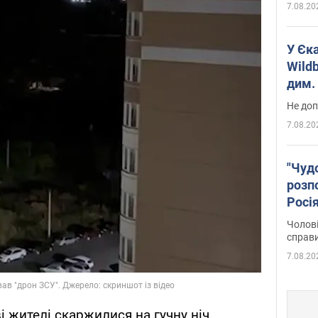
7.08.20
У Єк
Wildb
дим. 
Не доп
7.08.20
"Чуд
розпо
Росі
Фото
Чолові
справ
7.08.20
і жителі скаржилися на гучну ніч,