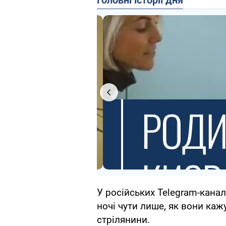
Головні історії дня
У російських Telegram-канал
ночі чути лише, як вони кажу
стрілянини.