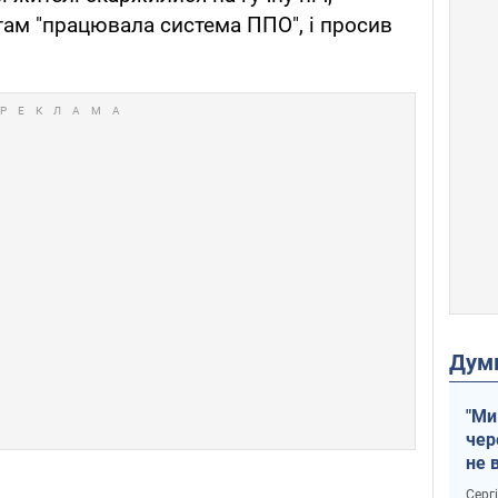
ам "працювала система ППО", і просив
Дум
"Ми
чер
не 
зне
Серг