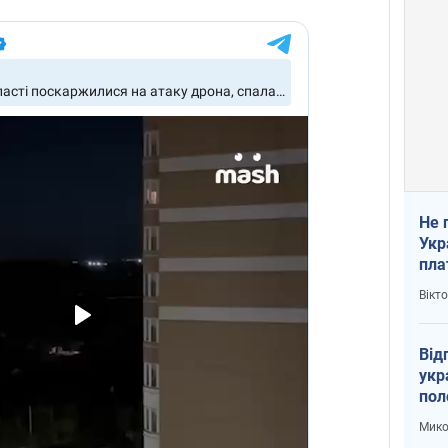
Не 
Укр
пла
Вікт
Від
укр
пол
укр
Мико