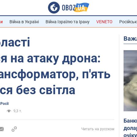
ни
Війна в Україні
Війна Ізраїлю та Ірану
VENETO
Російськ
Важ
бласті
 на атаку дрона:
ансформатор, п'ять
ся без світла
Росії
а
9,3 т.
Банк
дола
Читать на русском
очік