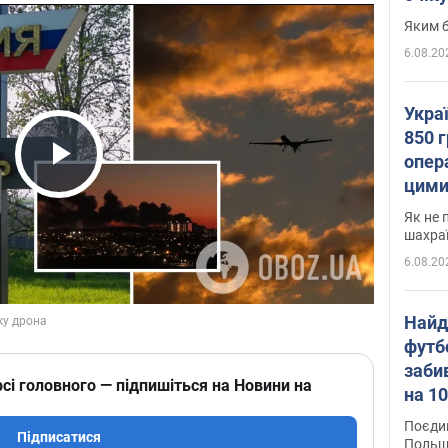
Яким б
6.08.20
Укра
850 г
опера
Play Video
цими
Як не 
шахра
6.08.20
Найд
футб
заби
сі головного — підпишіться на Новини на
на 10
Віде
Поєдин
Підписатися
Польщ