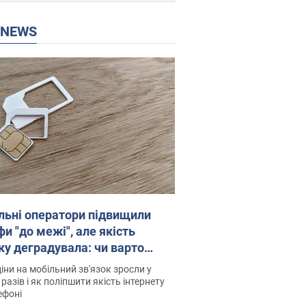
P NEWS
льні оператори підвищили
и "до межі", але якість
ку деградувала: чи варто
житись на ціни
іни на мобільний зв'язок зросли у
 разів і як поліпшити якість інтернету
ефоні