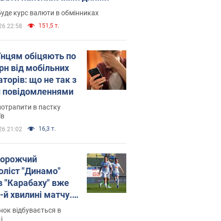
уде курс валюти в обмінниках
151,5 т.
26 22:58
їнцям обіцяють по
рн від мобільних
торів: що не так з
 повідомленнями
потрапити в пастку
їв
16,3 т.
26 21:02
орожчий
оліст "Динамо"
в "Карабаху" вже
-й хвилині матчу.
о
ок відбувається в
і