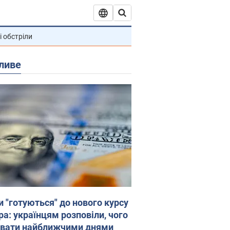
і обстріли
ливе
и "готуються" до нового курсу
ра: українцям розповіли, чого
увати найближчими днями