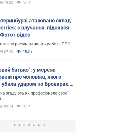
5,4 т.
26 12:00
атеринбурзі атаковано склад
erries: є влучання, піднявся
Фото і відео
омогла росіянам навіть робота ППО
10,9 т.
26 07:20
овий батько": у мережі
віли про чоловіка, якого
я убила ударом по Броварах.
ка згадують як професіонала своєї
и
3,8 т.
26 09:14