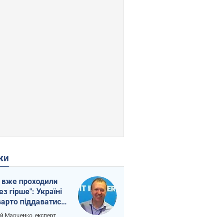
ки
 вже проходили
ез гірше": Україні
варто піддаватися
вірі через
ій Марченко, експерт