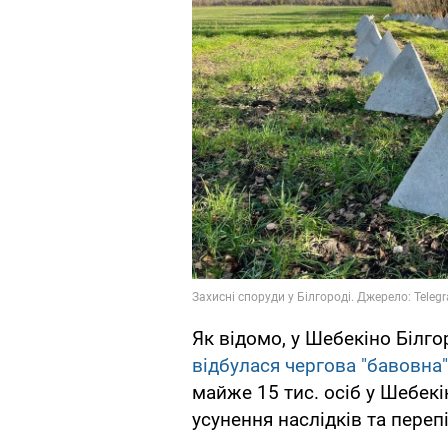
Як відомо, у Шебекіно Білго
відбулася чергова "бавовна"
майже 15 тис. осіб у Шебек
усунення наслідків та переп