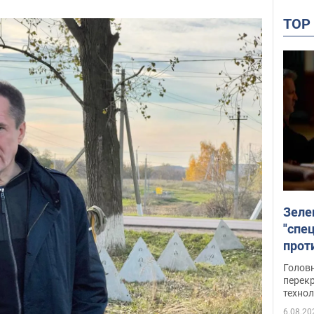
TO
Зеле
"спе
проти
през
Головн
перекр
технол
6.08.20