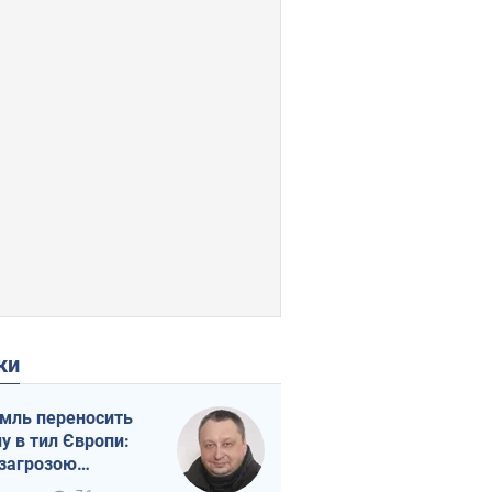
ки
мль переносить
ну в тил Європи:
 загрозою
тична логістика