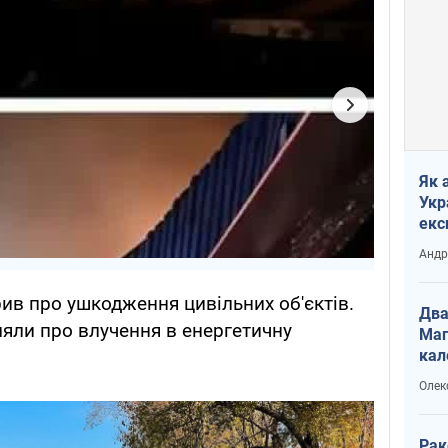
Як 
Укр
екс
наф
Андр
ив про ушкодження цивільних об'єктів.
Два
яли про влучення в енергетичну
Маг
кал
Олек
Рак