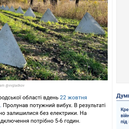
Дум
родської області вдень
22 жовтня
.
Пролунав потужний вибух. В результаті
Кре
іно залишилися без електрики. На
вій
ідключення потрібно 5-6 годин.
під
кри