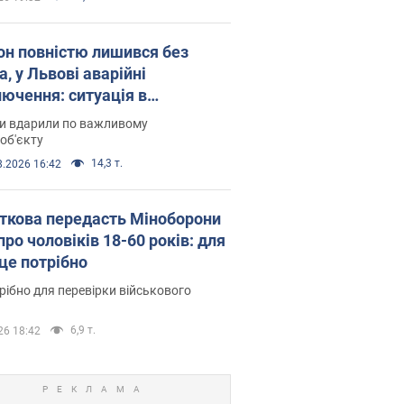
он повністю лишився без
а, у Львові аварійні
лючення: ситуація в
госистемі 6 серпня
ни вдарили по важливому
об'єкту
14,3 т.
8.2026 16:42
ткова передасть Міноборони
про чоловіків 18-60 років: для
 це потрібно
рібно для перевірки військового
6,9 т.
26 18:42