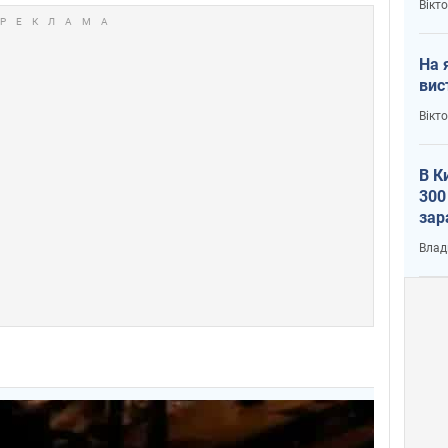
Вікт
На 
вис
Вікт
В К
300
зар
всу
Влад