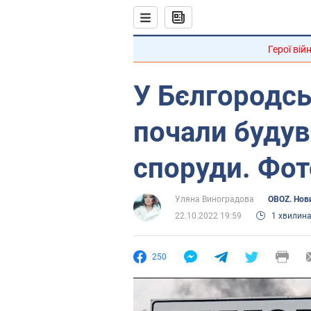
Герої вій
У Бєлгородсь
почали будув
споруди. Фот
Уляна Виноградова
OBOZ. Нови
22.10.2022 19:59
1 хвилин
250