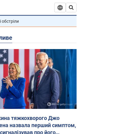
і обстріли
ливе
ина тяжкохворого Джо
ена назвала перший симптом,
 сигналізував про його