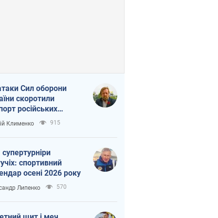
атаки Сил оборони
аїни скоротили
порт російських
топродуктів
915
ій Клименко
 супертурніри
учіх: спортивний
ендар осені 2026 року
570
сандр Липенко
етний щит і меч