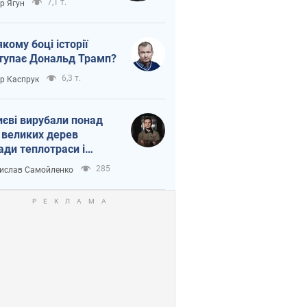
7,1 т.
ор Ягун
якому боці історії
тупає Дональд Трамп?
6,3 т.
ор Каспрук
иєві вирубали понад
 великих дерев
ади теплотраси і
переч Генплану
285
ислав Самойленко