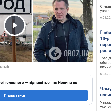
"агр
Спершу
уваги
6.08.20
Play Video
Її вб
13-рі
пора
росій
Сумщ
Того д
обстрі
вітчим
6.08.20
сі головного — підпишіться на Новини на
Чому
носи
Підписатися
У цьом
так і 