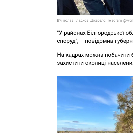
"У районах Білгородської о
споруд", – повідомив губерн
На кадрах можна побачити 
захистити околиці населених