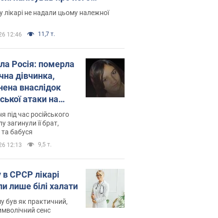
есивний" рак
 лікарі не надали цьому належної
11,7 т.
26 12:46
ила Росія: померла
чна дівчинка,
нена внаслідок
ської атаки на
ину. Фото
ня під час російського
лу загинули її брат,
 та бабуся
9,5 т.
26 12:13
 в СРСР лікарі
ли лише білі халати
у був як практичний,
символічний сенс