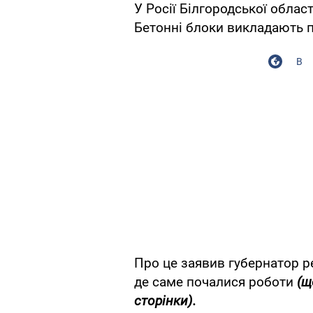
У Росії Білгородської облас
Бетонні блоки викладають пр
В
Про це заявив губернатор р
де саме почалися роботи
(щ
сторінки).