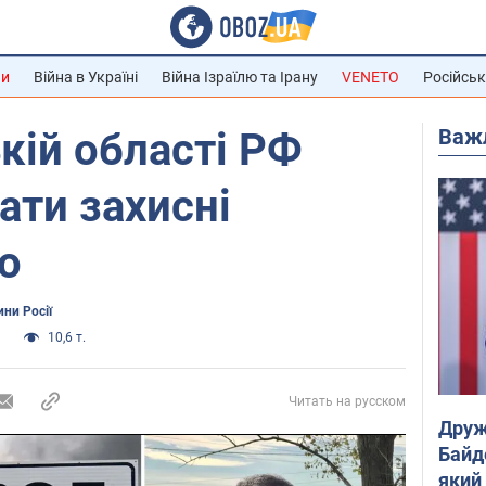
ни
Війна в Україні
Війна Ізраїлю та Ірану
VENETO
Російськ
Важ
кій області РФ
ати захисні
о
ни Росії
а
10,6 т.
Читать на русском
Друж
Байд
який