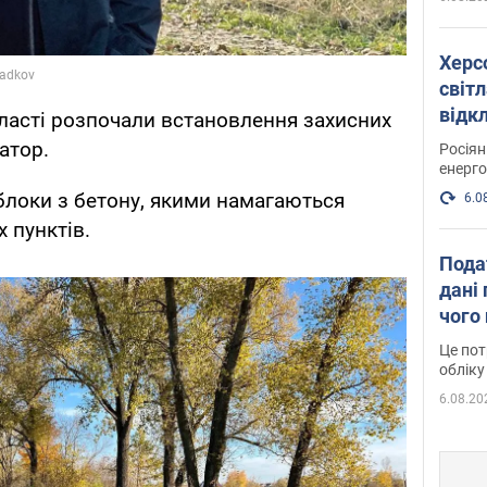
Херс
світл
відк
бласті розпочали встановлення захисних
енер
атор.
Росія
енерго
блоки з бетону, якими намагаються
6.0
 пунктів.
Пода
дані 
чого
Це пот
обліку
6.08.20