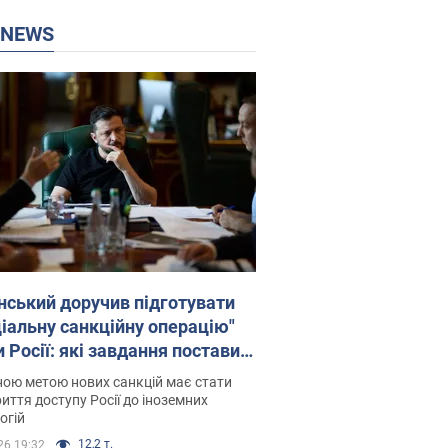
P NEWS
нський доручив підготувати
ціальну санкційну операцію"
 Росії: які завдання поставив
идент. Фото
ою метою нових санкцій має стати
иття доступу Росії до іноземних
огій
12,2 т.
26 19:32