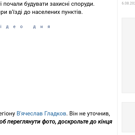
ті почали будувати захисні споруди.
6.08.20
и в'їзді до населених пунктів.
ідео дня
егіону
В'ячеслав Гладков
. Він не уточнив,
об переглянути фото, доскрольте до кінця