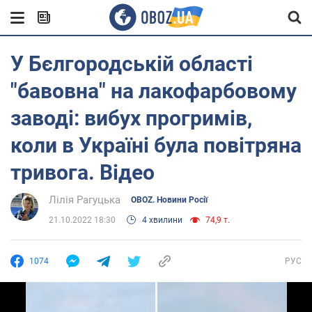
У Бєлгородській області
"бавовна" на лакофарбовому
заводі: вибух прогримів,
коли в Україні була повітряна
тривога. Відео
Лілія Рагуцька
OBOZ. Новини Росії
21.10.2022 18:30
4 хвилини
74,9 т.
1074
РУС