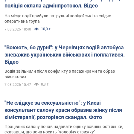
поліція склала адмінпротокол. Відео
На місце події прибули патрульні поліцейські та слідчо-
оперативна група
10,0 т.
7.08.2026 18:40
"Воюють, бо дурні": у Чернівцях водій автобуса
зневажив українських військових і поплатився.
Відео
Водія звільнили після конфлікту з пасажирами та образ
військових
8,8 т.
7.08.2026 15:47
"Не слідкує за сексуальністю": у Києві
консультант салону краси образив жінку після
хімієтерапії, розгорівся скандал. Фото
Працівник салону почав надавати оцінку зовнішності жінки,
сказавши, що вона носить "чоловічу стрижку"