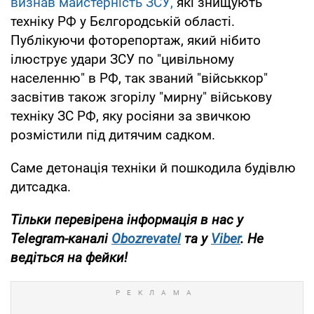
визнав майстерність ЗСУ,
які знищують
техніку РФ у Бєлгородській області.
Публікуючи фоторепортаж, який нібито
ілюструє удари ЗСУ по "цивільному
населенню" в РФ, так званий "військкор"
засвітив також згорілу "мирну" військову
техніку ЗС РФ, яку росіяни за звичкою
розмістили під дитячим садком.
Саме детонація техніки й пошкодила будівлю
дитсадка.
Тільки перевірена інформація в нас у
Telegram-каналі
Obozrevatel
та у
Viber
. Не
ведіться на фейки!