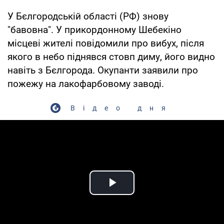
У Бєлгородській області (РФ) знову
"бавовна". У прикордонному Шебекіно
місцеві жителі повідомили про вибух, після
якого в небо піднявся стовп диму, його видно
навіть з Бєлгорода. Окупанти заявили про
пожежу на лакофарбовому заводі.
Відео дня
Play Video