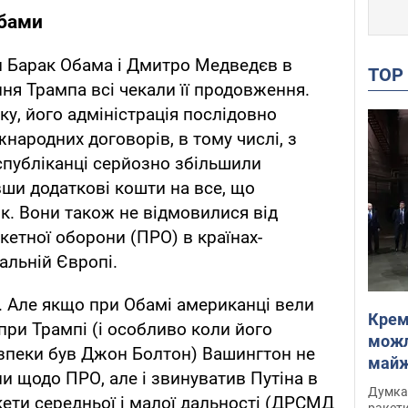
Обами
и Барак Обама і Дмитро Медведєв в
TO
ня Трампа всі чекали її продовження.
ку, його адміністрація послідовно
жнародних договорів, в тому числі, з
спубліканці серйозно збільшили
ши додаткові кошти на все, що
к. Вони також не відмовилися від
етної оборони (ПРО) в країнах-
альній Європі.
. Але якщо при Обамі американці вели
Крем
при Трампі (і особливо коли його
можл
езпеки був Джон Болтон) Вашингтон не
майже
и щодо ПРО, але і звинуватив Путіна в
Інте
Думка,
ети середньої і малої дальності (ДРСМД
ракети