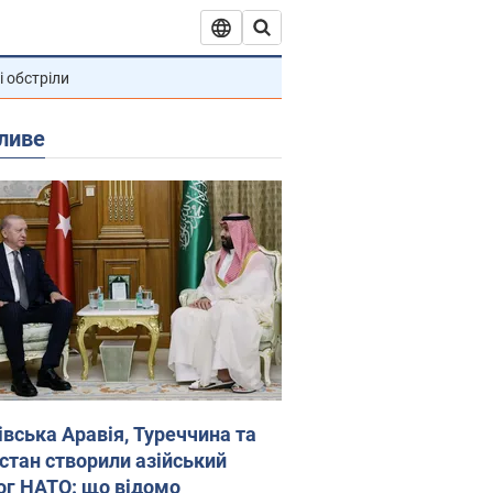
і обстріли
ливе
івська Аравія, Туреччина та
стан створили азійський
ог НАТО: що відомо