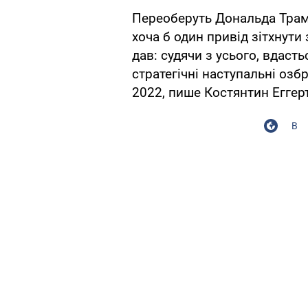
Переоберуть Дональда Трамп
хоча б один привід зітхнут
дав: судячи з усього, вдас
стратегічні наступальні озб
2022, пише Костянтин Еггер
В