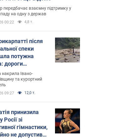
р передбачає взаємну підтримку у
ападу на одну з держав
4,8 т.
26 00:22
рикарпатті після
альної спеки
шла потужна
а: дороги
творились на
 накрила Івано-
. Відео
івщину та курортний
ель
12,0 т.
26 09:27
атія принизила
у Росії зі
тивної гімнастики,
ійно не допустивши