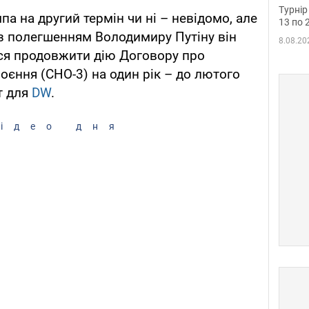
до ч
Турнір
а на другий термін чи ні – невідомо, але
осно
13 по 
и з полегшенням Володимиру Путіну він
8.08.20
ться продовжити дію Договору про
роєння (СНО-3) на один рік – до лютого
т для
DW
.
ідео дня