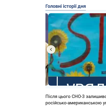
Головні історії дня
Після цього СНО-3 залишив
російсько-американською у