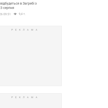
емпіонату Європи
 відбудеться в Загребі з
вних спортсменів
23 серпня
9,4 т.
26 09:51