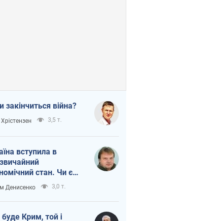
и закінчиться війна?
3,5 т.
 Хрістензен
аїна вступила в
звичайний
номічний стан. Чи є
тло вкінці тунелю?
3,0 т.
м Денисенко
 буде Крим, той і