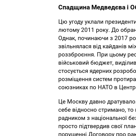
Спадщина Медведєва і 
Цю угоду уклали президент
лютому 2011 року. До обран
Однак, починаючи з 2017 ро
звільнялася від кайданів мі
роззброєння. При цьому ре
військовий бюджет, виділив
стосується ядерних розробо
розміщення систем протирак
союзниках по НАТО в Центр
Це Москву давно дратувало
себе відносно стримано, то 
радником з національної б
просто підтвердив свої план
порушенні Договору про рак