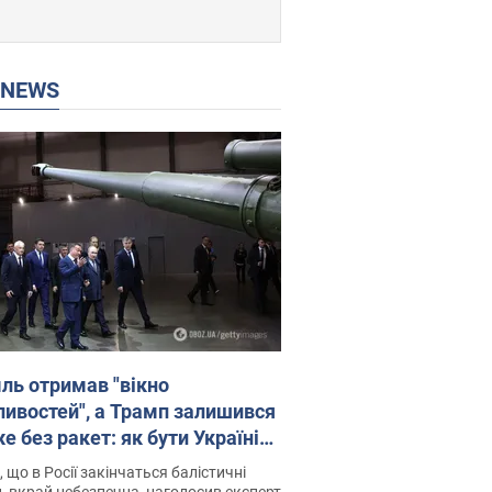
P NEWS
ль отримав "вікно
ивостей", а Трамп залишився
 без ракет: як бути Україні?
рв’ю з Мельником
 що в Росії закінчаться балістичні
, вкрай небезпечна, наголосив експерт