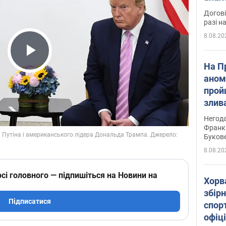
Догові
разі н
8.08.20
Play Video
На П
аном
прой
злив
пере
Негода
річки
Франк
Буков
8.08.20
сі головного — підпишіться на Новини на
Хорв
збірн
Підписатися
спор
офіц