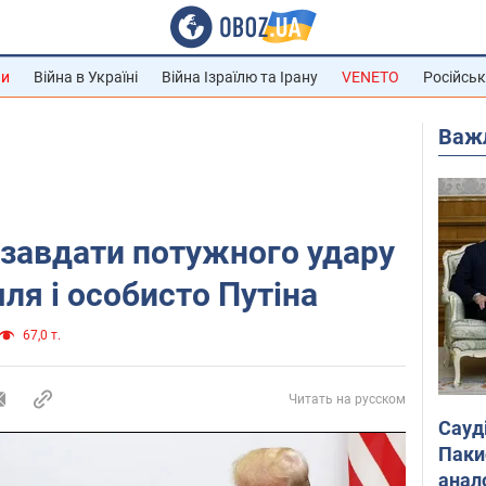
ни
Війна в Україні
Війна Ізраїлю та Ірану
VENETO
Російськ
Важ
завдати потужного удару
ля і особисто Путіна
67,0 т.
Читать на русском
Сауд
Паки
анал