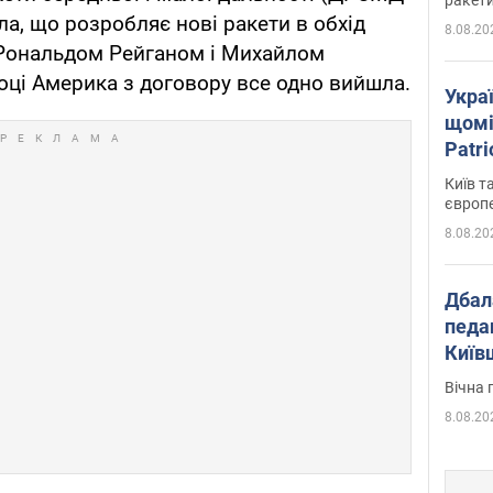
ла, що розробляє нові ракети в обхід
8.08.20
 Рональдом Рейганом і Михайлом
оці Америка з договору все одно вийшла.
Укра
щомі
Patr
розк
Київ т
європ
8.08.20
Дбал
педа
Київ
київс
Вічна 
8.08.20