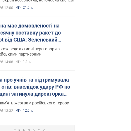
21,5 т.
26 12:00
їна має домовленості на
сячну поставку ракет до
iot від США: Зеленський
рив подробиці
акож веде активні переговори з
ейськими партнерами
1,4 т.
26 14:08
а про учнів та підтримувала
гогів: внаслідок удару РФ по
щині загинула директорка
ького ліцею, її чоловік та онук
пам'ять жертвам російського терору
12,6 т.
26 13:32