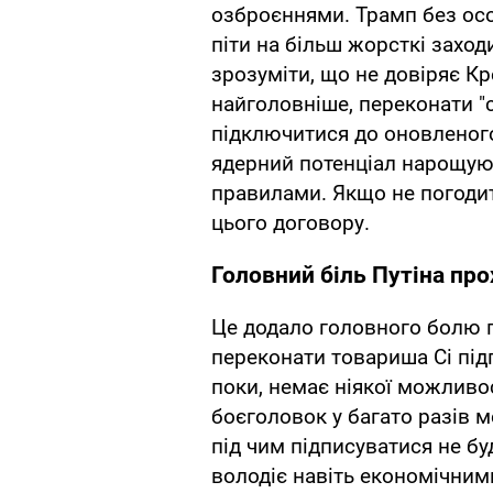
озброєннями. Трамп без осо
піти на більш жорсткі заходи
зрозуміти, що не довіряє К
найголовніше, переконати "с
підключитися до оновленого
ядерний потенціал нарощуют
правилами. Якщо не погодит
цього договору.
Головний біль Путіна пр
Це додало головного болю п
переконати товариша Сі під
поки, немає ніякої можливос
боєголовок у багато разів 
під чим підписуватися не буд
володіє навіть економічни