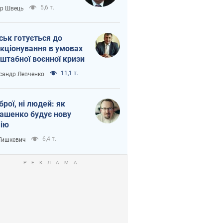
тіна?
5,6 т.
ор Швець
ськ готується до
кціонування в умовах
штабної воєнної кризи
11,1 т.
сандр Левченко
зброї, ні людей: як
ашенко будує нову
ію
6,4 т.
 Тишкевич