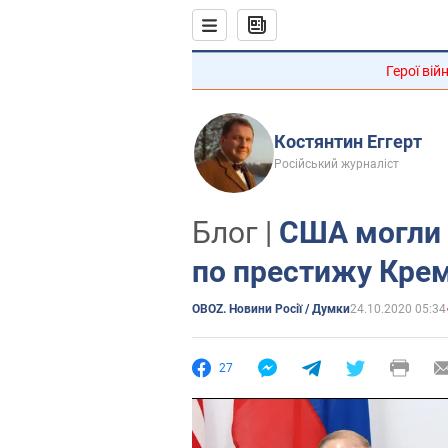
Герої вій
Костянтин Еггерт
Російський журналіст
Блог |
США могли 
по престижу Крем
OBOZ. Новини Росії / Думки
24.10.2020 05:34
27