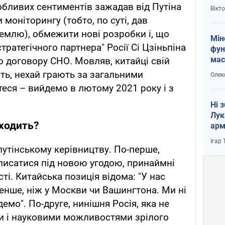
і Пу
бливих сентиментів зажадав від Путіна
Вікт
 моніторингу (тобто, по суті, дав
ремлю), обмежити нові розробки і, що
Мін
тратегічного партнера" Росії Сі Цзіньпіна
фун
мас
 договору СНО. Мовляв, китайці свій
ь, нехай грають за загальними
Олек
еся – вийдемо в лютому 2021 року і з
Ні 
Лук
оходить?
арм
Ігар
утінському керівництву. По-перше,
писатися під новою угодою, принаймні
ті. Китайська позиція відома: "У нас
менше, ніж у Москви чи Вашингтона. Ми ні
емо". По-друге, нинішня Росія, яка не
ми і науковими можливостями зрілого