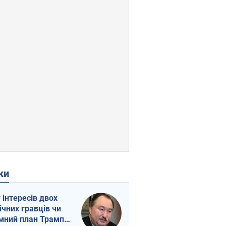
ки
г інтересів двох
ічних гравців чи
мний план Трампа