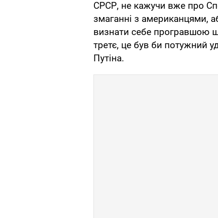
СРСР, не кажучи вже про Спо
змаганні з американцями, а
визнати себе програвшою ще
третє, це був би потужний 
Путіна.