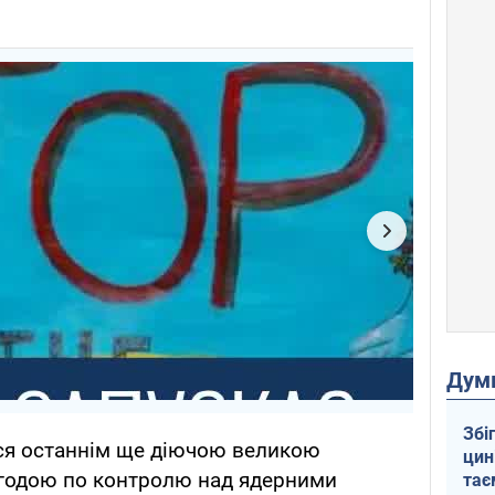
Дум
Збі
ся останнім ще діючою великою
цин
годою по контролю над ядерними
тає