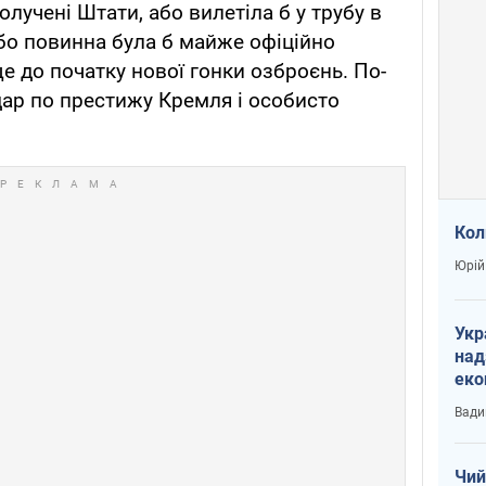
лучені Штати, або вилетіла б у трубу в
бо повинна була б майже офіційно
 до початку нової гонки озброєнь. По-
удар по престижу Кремля і особисто
Кол
Юрій
Укр
над
еко
сві
Вади
Чий