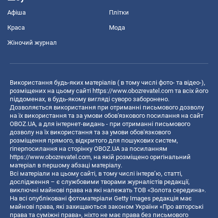
Афіша
Плітки
Краса
Мода
Жіночий журнал
Використання будь-яких матеріалів ( в тому числі фото- та відео-),
розміщених на цьому сайті
https://www.obozrevatel.com
та всіх його
піддоменах, в будь-якому вигляді суворо заборонено.
Дозволяється використання при отриманні письмового дозволу
на їх використання та за умови обов'язкового посилання на сайт
OBOZ.UA, а для інтернет-видань - при отриманні письмового
дозволу на їх використання та за умови обов'язкового
розміщення прямого, відкритого для пошукових систем,
гіперпосилання на сторінку OBOZ.UA за посиланням
https://www.obozrevatel.com
, на якій розміщено оригінальний
матеріал в першому абзаці матеріалу.
Всі матеріали на цьому сайті, в тому числі інтерв’ю, статті,
дослідження – є службовими творами журналістів редакції,
виключні майнові права на які належать ТОВ «Золота середина».
На всі опубліковані фотоматеріали Getty Images редакція має
майнові права, які захищаються законом України «Про авторські
права та суміжні права», ніхто не має права без письмового