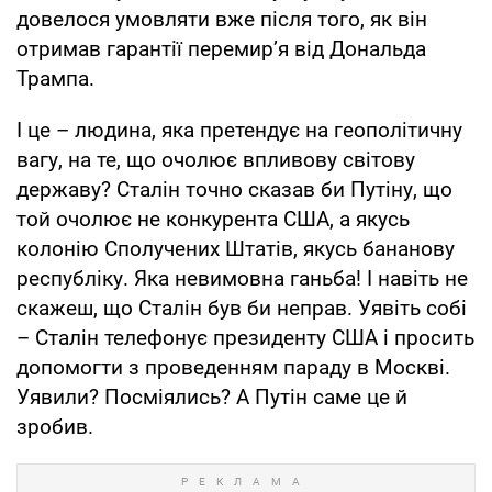
довелося умовляти вже після того, як він
отримав гарантії перемир’я від Дональда
Трампа.
І це – людина, яка претендує на геополітичну
вагу, на те, що очолює впливову світову
державу? Сталін точно сказав би Путіну, що
той очолює не конкурента США, а якусь
колонію Сполучених Штатів, якусь бананову
республіку. Яка невимовна ганьба! І навіть не
скажеш, що Сталін був би неправ. Уявіть собі
– Сталін телефонує президенту США і просить
допомогти з проведенням параду в Москві.
Уявили? Посміялись? А Путін саме це й
зробив.