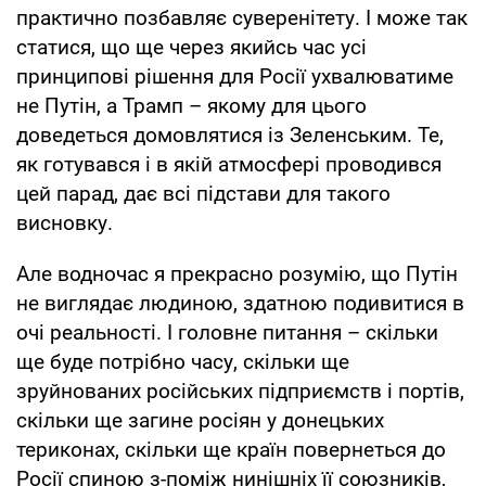
практично позбавляє суверенітету. І може так
статися, що ще через якийсь час усі
принципові рішення для Росії ухвалюватиме
не Путін, а Трамп – якому для цього
доведеться домовлятися із Зеленським. Те,
як готувався і в якій атмосфері проводився
цей парад, дає всі підстави для такого
висновку.
Але водночас я прекрасно розумію, що Путін
не виглядає людиною, здатною подивитися в
очі реальності. І головне питання – скільки
ще буде потрібно часу, скільки ще
зруйнованих російських підприємств і портів,
скільки ще загине росіян у донецьких
териконах, скільки ще країн повернеться до
Росії спиною з-поміж нинішніх її союзників,