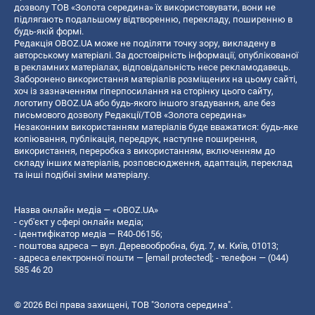
дозволу ТОВ «Золота середина» їх використовувати, вони не
підлягають подальшому відтворенню, перекладу, поширенню в
будь-якій формі.
Редакція OBOZ.UA може не поділяти точку зору, викладену в
авторському матеріалі. За достовірність інформації, опублікованої
в рекламних матеріалах, відповідальність несе рекламодавець.
Заборонено використання матеріалів розміщених на цьому сайті,
хоч із зазначенням гіперпосилання на сторінку цього сайту,
логотипу OBOZ.UA або будь-якого іншого згадування, але без
письмового дозволу Редакції/ТОВ «Золота середина»
Незаконним використанням матеріалів буде вважатися: будь-яке
копiювання, публiкацiя, передрук, наступне поширення,
використання, переробка з використанням, включенням до
складу інших матеріалів, розповсюдження, адаптація, переклад
та інші подібні зміни матеріалу.
Назва онлайн медіа — «OBOZ.UA»
- суб'єкт у сфері онлайн медіа;
- ідентифікатор медіа — R40-06156;
- поштова адреса — вул. Деревообробна, буд. 7, м. Київ, 01013;
- адреса електронної пошти —
[email protected]
; - телефон — (044)
585 46 20
© 2026 Всі права захищені, ТОВ "Золота середина".