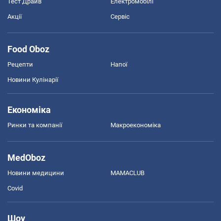
Тест Драйв
Електромобілі
Акції
Сервіс
Food Oboz
Рецепти
Напої
Новини Кулінарії
Економіка
Ринки та компанії
Макроекономіка
MedOboz
Новини медицини
MAMACLUB
Covid
Шоу