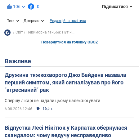
106
0
Підписатися
Теги
Джерело
Редакційна політика
Світ
Невимовна ганьба: Путін...
Повернутися на головну OBOZ
Важливе
Дружина тяжкохворого Джо Байдена назвала
перший симптом, який сигналізував про його
"агресивний" рак
Спершу лікарі не надали цьому належної уваги
16,5 т.
6.08.2026 12:46
Відпустка Лесі Нікітюк у Карпатах обернулася
скандалом: чому ведучу несправедливо