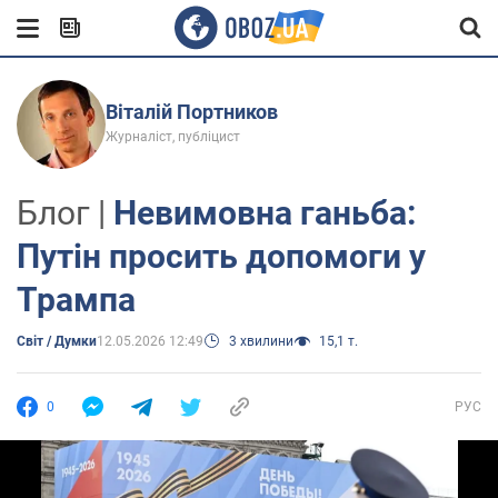
Віталій Портников
Журналіст, публіцист
Блог |
Невимовна ганьба:
Путін просить допомоги у
Трампа
Світ / Думки
12.05.2026 12:49
3 хвилини
15,1 т.
0
РУС