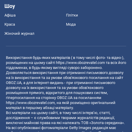
Шоу
Афіша
Плітки
Краса
Мода
Жіночий журнал
Використання будь-яких матеріалів ( в тому числі фото- та відео-),
розміщених на цьому сайті
https://www.obozrevatel.com
та всіх його
піддоменах, в будь-якому вигляді суворо заборонено.
Дозволяється використання при отриманні письмового дозволу
на їх використання та за умови обов'язкового посилання на сайт
OBOZ.UA, а для інтернет-видань - при отриманні письмового
дозволу на їх використання та за умови обов'язкового
розміщення прямого, відкритого для пошукових систем,
гіперпосилання на сторінку OBOZ.UA за посиланням
https://www.obozrevatel.com
, на якій розміщено оригінальний
матеріал в першому абзаці матеріалу.
Всі матеріали на цьому сайті, в тому числі інтерв’ю, статті,
дослідження – є службовими творами журналістів редакції,
виключні майнові права на які належать ТОВ «Золота середина».
На всі опубліковані фотоматеріали Getty Images редакція має