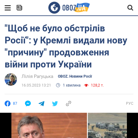
"Щоб не було обстрілів
Росії": у Кремлі видали нову
"причину" продовження
війни проти України
Лілія Рагуцька
OBOZ. Новини Росії
16.05.2023 13:21
1 хвилина
128,2 т.
87
РУС