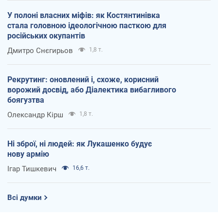
У полоні власних міфів: як Костянтинівка
стала головною ідеологічною пасткою для
російських окупантів
Дмитро Снєгирьов
1,8 т.
Рекрутинг: оновлений і, схоже, корисний
ворожий досвід, або Діалектика вибагливого
боягузтва
Олександр Кірш
1,8 т.
Ні зброї, ні людей: як Лукашенко будує
нову армію
Ігар Тишкевич
16,6 т.
Всі думки