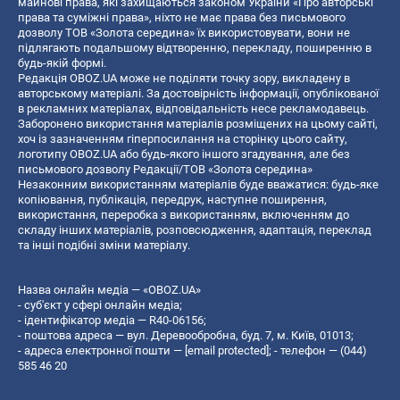
майнові права, які захищаються законом України «Про авторські
права та суміжні права», ніхто не має права без письмового
дозволу ТОВ «Золота середина» їх використовувати, вони не
підлягають подальшому відтворенню, перекладу, поширенню в
будь-якій формі.
Редакція OBOZ.UA може не поділяти точку зору, викладену в
авторському матеріалі. За достовірність інформації, опублікованої
в рекламних матеріалах, відповідальність несе рекламодавець.
Заборонено використання матеріалів розміщених на цьому сайті,
хоч із зазначенням гіперпосилання на сторінку цього сайту,
логотипу OBOZ.UA або будь-якого іншого згадування, але без
письмового дозволу Редакції/ТОВ «Золота середина»
Незаконним використанням матеріалів буде вважатися: будь-яке
копiювання, публiкацiя, передрук, наступне поширення,
використання, переробка з використанням, включенням до
складу інших матеріалів, розповсюдження, адаптація, переклад
та інші подібні зміни матеріалу.
Назва онлайн медіа — «OBOZ.UA»
- суб'єкт у сфері онлайн медіа;
- ідентифікатор медіа — R40-06156;
- поштова адреса — вул. Деревообробна, буд. 7, м. Київ, 01013;
- адреса електронної пошти —
[email protected]
; - телефон — (044)
585 46 20