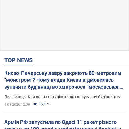
TOP NEWS
Києво-Печерську лавру закриють 80-метровим
"монстром"? Чому влада Києва відмовилась
зупиняти будівництво хмарочоса "московського
вірянина"
Яка реакція Кличка на петицію щодо скасування будівництва
32,1 т.
9.08.2026 12:00
Армія РФ запустила по Одесі 11 ракет різного
типу та до 100 дронів: горіли історичні будівлі, є