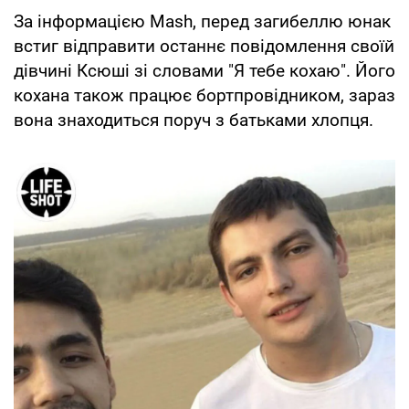
За інформацією Mash, перед загибеллю юнак
встиг відправити останнє повідомлення своїй
дівчині Ксюші зі словами "Я тебе кохаю". Його
кохана також працює бортпровідником, зараз
вона знаходиться поруч з батьками хлопця.