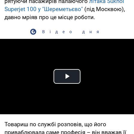
рятуючи пасажирів палаючого
літака Sukhoi
Superjet 100 у "Шереметьєво"
(під Москвою),
давно мріяв про це місце роботи.
Відео дня
Play Video
Товариш по службі розповів, що його
приваблювала саме професія – він вважав її