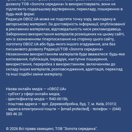
дозволу ТОВ «Золота середина» їх використовувати, вони не
підлягають подальшому відтворенню, перекладу, поширенню в
будь-якій формі.
Редакція OBOZ.UA може не поділяти точку зору, викладену в
авторському матеріалі. За достовірність інформації, опублікованої
в рекламних матеріалах, відповідальність несе рекламодавець.
Заборонено використання матеріалів розміщених на цьому сайті,
хоч із зазначенням гіперпосилання на сторінку цього сайту,
логотипу OBOZ.UA або будь-якого іншого згадування, але без
письмового дозволу Редакції/ТОВ «Золота середина»
Незаконним використанням матеріалів буде вважатися: будь-яке
копiювання, публiкацiя, передрук, наступне поширення,
використання, переробка з використанням, включенням до
складу інших матеріалів, розповсюдження, адаптація, переклад
та інші подібні зміни матеріалу.
Назва онлайн медіа — «OBOZ.UA»
- суб'єкт у сфері онлайн медіа;
- ідентифікатор медіа — R40-06156;
- поштова адреса — вул. Деревообробна, буд. 7, м. Київ, 01013;
- адреса електронної пошти —
[email protected]
; - телефон — (044)
585 46 20
© 2026 Всі права захищені, ТОВ "Золота середина".