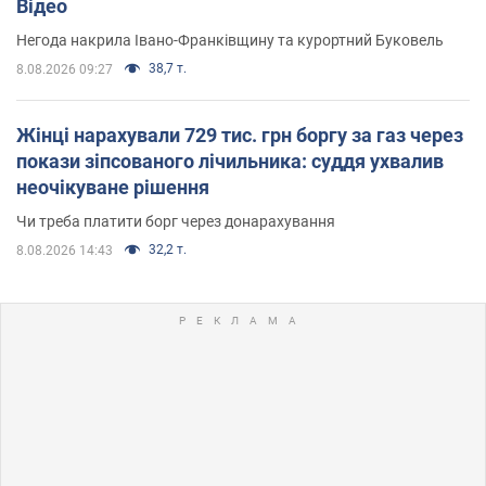
Відео
Негода накрила Івано-Франківщину та курортний Буковель
38,7 т.
8.08.2026 09:27
Жінці нарахували 729 тис. грн боргу за газ через
покази зіпсованого лічильника: суддя ухвалив
неочікуване рішення
Чи треба платити борг через донарахування
32,2 т.
8.08.2026 14:43