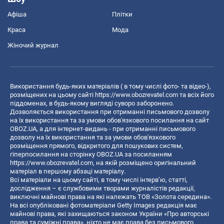
Афіша
Плітки
Краса
Мода
Жіночий журнал
Використання будь-яких матеріалів ( в тому числі фото- та відео-),
розміщених на цьому сайті
https://www.obozrevatel.com
та всіх його
піддоменах, в будь-якому вигляді суворо заборонено.
Дозволяється використання при отриманні письмового дозволу
на їх використання та за умови обов'язкового посилання на сайт
OBOZ.UA, а для інтернет-видань - при отриманні письмового
дозволу на їх використання та за умови обов'язкового
розміщення прямого, відкритого для пошукових систем,
гіперпосилання на сторінку OBOZ.UA за посиланням
https://www.obozrevatel.com
, на якій розміщено оригінальний
матеріал в першому абзаці матеріалу.
Всі матеріали на цьому сайті, в тому числі інтерв’ю, статті,
дослідження – є службовими творами журналістів редакції,
виключні майнові права на які належать ТОВ «Золота середина».
На всі опубліковані фотоматеріали Getty Images редакція має
майнові права, які захищаються законом України «Про авторські
права та суміжні права», ніхто не має права без письмового