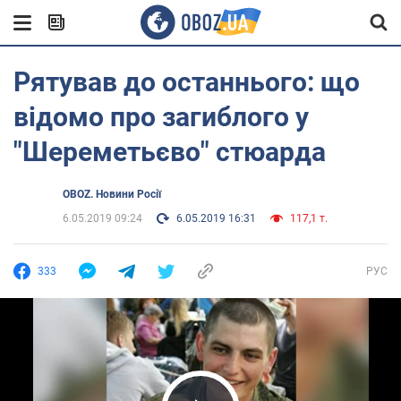
Рятував до останнього: що
відомо про загиблого у
"Шереметьєво" стюарда
OBOZ. Новини Росії
6.05.2019 09:24
6.05.2019 16:31
117,1 т.
333
РУС