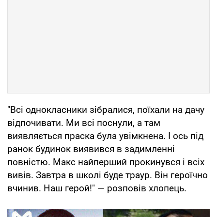
"Всі однокласники зібралися, поїхали на дачу
відпочивати. Ми всі поснули, а там
виявляється праска була увімкнена. І ось під
ранок будинок виявився в задимленні
повністю. Макс найперший прокинувся і всіх
вивів. Завтра в школі буде траур. Він героїчно
вчинив. Наш герой!" — розповів хлопець.