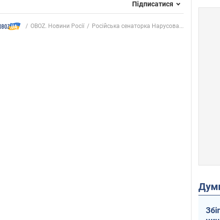
Підписатися
OBOZ. Новини Росії
Російська сенаторка Нарусова...
Дум
Збі