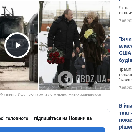
Як на 
пальн
7.08.20
"Біли
влас
США 
Play Video
буді
зали
Трамп 
подаст
"жахли
7.08.20
Війн
такт
сі головного — підпишіться на Новини на
пока
ріше