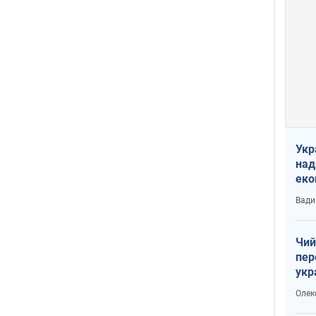
Укр
над
еко
сві
Вади
Чий
пер
укр
чин
Олек
наз