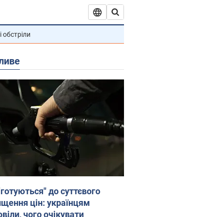
і обстріли
ливе
"готуються" до суттєвого
ищення цін: українцям
віли, чого очікувати