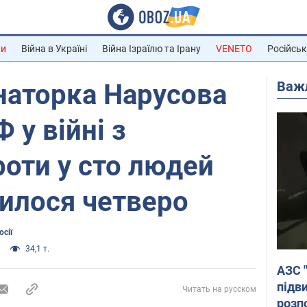
ни
Війна в Україні
Війна Ізраїлю та Ірану
VENETO
Російськ
Важ
наторка Нарусова
 у війні з
роти у сто людей
илося четверо
сії
34,1 т.
АЗС 
підв
Читать на русском
розпо