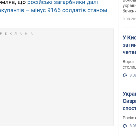
омляв, що
російські загарбники далі
україн
 окупантів – мінус 9166 солдатів станом
баченн
у боро
8.08.20
У Киє
заги
четв
Ворог 
столиц
8.0
Украї
Сизра
спос
уста
Росію 
розкр
8.0