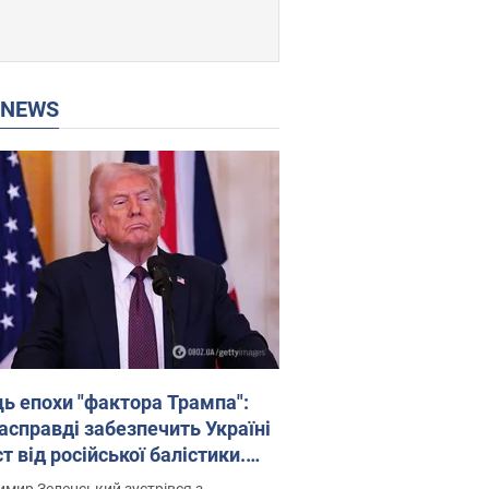
P NEWS
ць епохи "фактора Трампа":
насправді забезпечить Україні
т від російської балістики.
рв’ю з Безсмертним
мир Зеленський зустрівся з