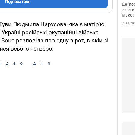
росі
Підписатися
Це "по
Фото
естети
Макса
 Туви Людмила Нарусова, яка є матір'ю
7.08.20
 Україні російські окупаційні війська
Вона розповіла про одну з рот, в якій зі
ся всього четверо.
ідео дня