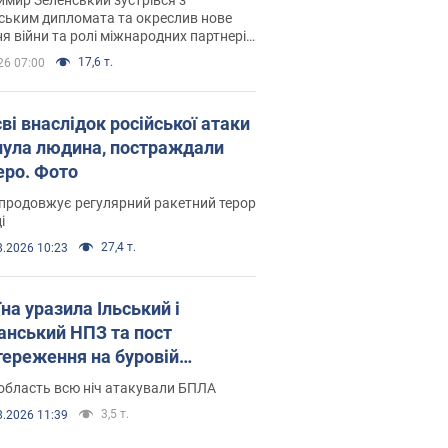
ським дипломата та окреслив нове
я війни та ролі міжнародних партнерів
тьбі з Росією
17,6 т.
26 07:00
ві внаслідок російської атаки
нула людина, постраждали
еро. Фото
продовжує регулярний ракетний терор
і
27,4 т.
8.2026 10:23
на уразила Ільський і
нський НПЗ та пост
тереження на буровій
новці "Сиваш": Генштаб
область всю ніч атакували БПЛА
ив деталі. Фото і відео
3,5 т.
8.2026 11:39