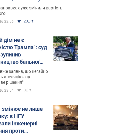
заправках уже змінили вартість
ого
23,8 т.
26 22:56
й дім не є
ністю Трампа": суд
зупинив
вництво бальної
 за $400 млн
вже заявив, що негайно
ь апеляцію а це
ве рішення"
3,3 т.
26 23:54
а змінює не лише
ику: в НГУ
зали інженерні
ння проти