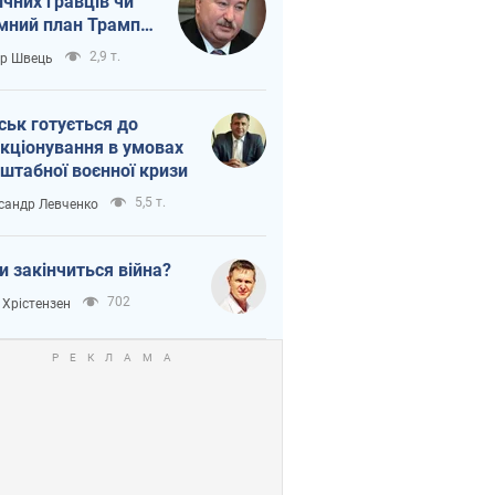
ічних гравців чи
мний план Трампа
тіна?
2,9 т.
ор Швець
ськ готується до
кціонування в умовах
штабної воєнної кризи
5,5 т.
сандр Левченко
и закінчиться війна?
702
 Хрістензен