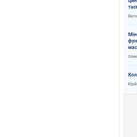
цин
тає
і Пу
Вікт
Мін
фун
мас
Олек
Кол
Юрій