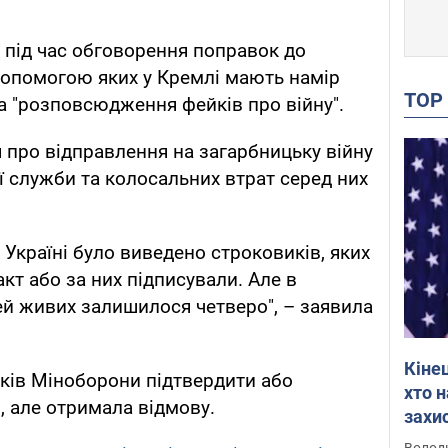
під час обговорення поправок до
допомогою яких у Кремлі мають намір
TO
за "розповсюдження фейків про війну".
про відправлення на загарбницьку війну
ї служби та колосальних втрат серед них
в Україні було виведено строковиків, яких
кт або за них підписували. Але в
дей живих залишилося четверо", – заявила
Кіне
ків Міноборони підтвердити або
хто 
 але отримала відмову.
захис
Інте
Володи