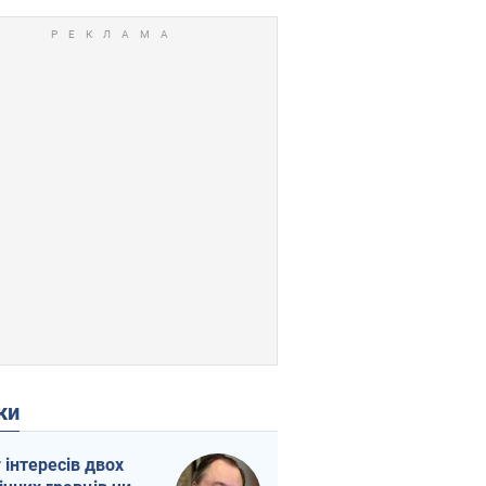
ки
г інтересів двох