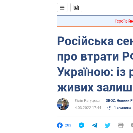
Герої вій
Російська се
про втрати РФ
Україною: із 
живих залиш
Лілія Рагуцька
OBOZ. Новини Ро
4.03.2022 17:44
1 хвилина
283