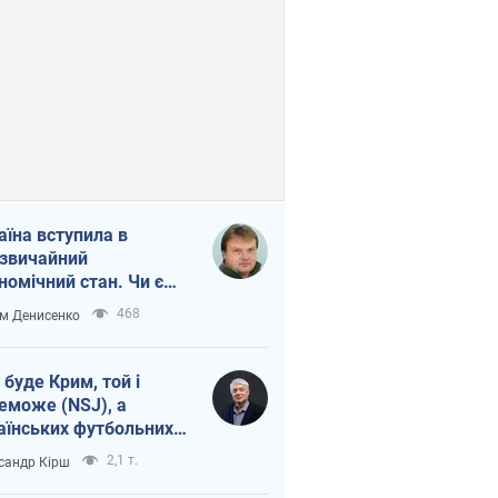
аїна вступила в
звичайний
номічний стан. Чи є
тло вкінці тунелю?
468
м Денисенко
 буде Крим, той і
еможе (NSJ), а
аїнських футбольних
овників можуть
2,1 т.
сандр Кірш
вати вбивцями