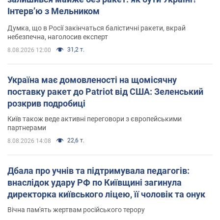
Інтерв’ю з Мельником
Думка, що в Росії закінчаться балістичні ракети, вкрай
небезпечна, наголосив експерт
31,2 т.
8.08.2026 12:00
Україна має домовленості на щомісячну
поставку ракет до Patriot від США: Зеленський
розкрив подробиці
Київ також веде активні переговори з європейськими
партнерами
22,6 т.
8.08.2026 14:08
Дбала про учнів та підтримувала педагогів:
внаслідок удару РФ по Київщині загинула
директорка київського ліцею, її чоловік та онук
Вічна пам'ять жертвам російського терору