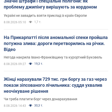
Значні штрафи і спеціальні полігони: як
проблему джипінгу вирішують за кордоном
Україні не завадить взяти приклад із країн Європи
1,7 т.
8.08.2026 05:10
На Прикарпатті після аномальної спеки пройшла
потужна злива: дороги перетворились на річки.
Відео
Негода накрила Івано-Франківщину та курортний Буковель
19,3 т.
8.08.2026 09:27
Жінці нарахували 729 тис. грн боргу за газ через
покази зіпсованого лічильника: суддя ухвалив
неочікуване рішення
Чи треба платити борг через донарахування
30,3 т.
8.08.2026 14:43