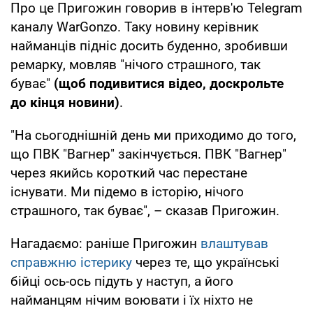
Про це Пригожин говорив в інтерв'ю Telegram
каналу WarGonzo. Таку новину керівник
найманців підніс досить буденно, зробивши
ремарку, мовляв "нічого страшного, так
буває"
(щоб подивитися відео, доскрольте
до кінця новини)
.
"На сьогоднішній день ми приходимо до того,
що ПВК "Вагнер" закінчується. ПВК "Вагнер"
через якийсь короткий час перестане
існувати. Ми підемо в історію, нічого
страшного, так буває", – сказав Пригожин.
Нагадаємо: раніше Пригожин
влаштував
справжню істерику
через те, що українські
бійці ось-ось підуть у наступ, а його
найманцям нічим воювати і їх ніхто не