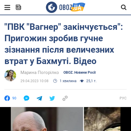
"ПВК "Вагнер" закінчується":
Пригожин зробив гучне
зізнання після величезних
втрат у Бахмуті. Відео
Марина Погорілко
OBOZ. Новини Росії
29.04.2023 10:08
1 хвилина
25,1 т.
90
РУС