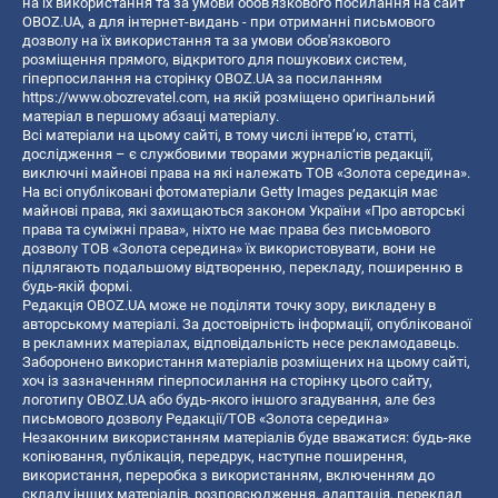
на їх використання та за умови обов'язкового посилання на сайт
OBOZ.UA, а для інтернет-видань - при отриманні письмового
дозволу на їх використання та за умови обов'язкового
розміщення прямого, відкритого для пошукових систем,
гіперпосилання на сторінку OBOZ.UA за посиланням
https://www.obozrevatel.com
, на якій розміщено оригінальний
матеріал в першому абзаці матеріалу.
Всі матеріали на цьому сайті, в тому числі інтерв’ю, статті,
дослідження – є службовими творами журналістів редакції,
виключні майнові права на які належать ТОВ «Золота середина».
На всі опубліковані фотоматеріали Getty Images редакція має
майнові права, які захищаються законом України «Про авторські
права та суміжні права», ніхто не має права без письмового
дозволу ТОВ «Золота середина» їх використовувати, вони не
підлягають подальшому відтворенню, перекладу, поширенню в
будь-якій формі.
Редакція OBOZ.UA може не поділяти точку зору, викладену в
авторському матеріалі. За достовірність інформації, опублікованої
в рекламних матеріалах, відповідальність несе рекламодавець.
Заборонено використання матеріалів розміщених на цьому сайті,
хоч із зазначенням гіперпосилання на сторінку цього сайту,
логотипу OBOZ.UA або будь-якого іншого згадування, але без
письмового дозволу Редакції/ТОВ «Золота середина»
Незаконним використанням матеріалів буде вважатися: будь-яке
копiювання, публiкацiя, передрук, наступне поширення,
використання, переробка з використанням, включенням до
складу інших матеріалів, розповсюдження, адаптація, переклад