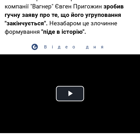
компанії "Вагнер" Євген Пригожин
зробив
гучну заяву про те, що його угруповання
"закінчується".
Незабаром це злочинне
формування
"піде в історію".
Відео дня
Play Video