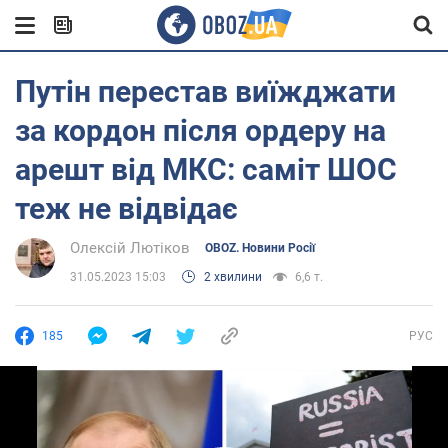
Путін перестав виїжджати
за кордон після ордеру на
арешт від МКС: саміт ШОС
теж не відвідає
Олексій Лютіков
OBOZ. Новини Росії
31.05.2023 15:03
2 хвилини
6,6 т.
185
РУС