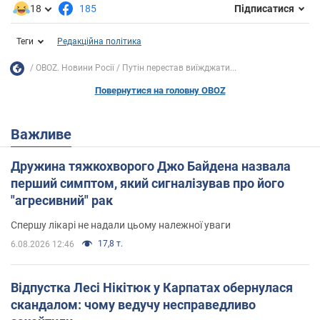
18
185
Підписатися
Теги
Редакційна політика
OBOZ. Новини Росії
Путін перестав виїжджати...
Повернутися на головну OBOZ
Важливе
Дружина тяжкохворого Джо Байдена назвала
перший симптом, який сигналізував про його
"агресивний" рак
Спершу лікарі не надали цьому належної уваги
17,8 т.
6.08.2026 12:46
Відпустка Лесі Нікітюк у Карпатах обернулася
скандалом: чому ведучу несправедливо