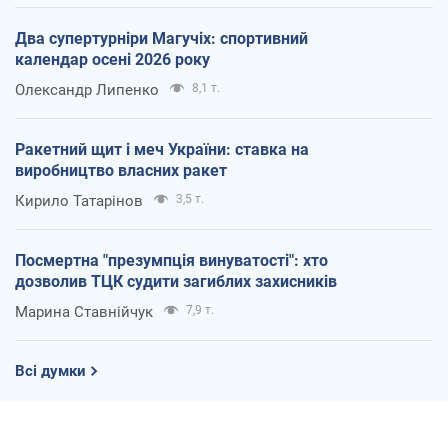
Два супертурніри Магучіх: спортивний
календар осені 2026 року
Олександр Липенко
8,1 т.
Ракетний щит і меч України: ставка на
виробництво власних ракет
Кирило Татарінов
3,5 т.
Посмертна "презумпція винуватості": хто
дозволив ТЦК судити загиблих захисників
Марина Ставнійчук
7,9 т.
Всі думки