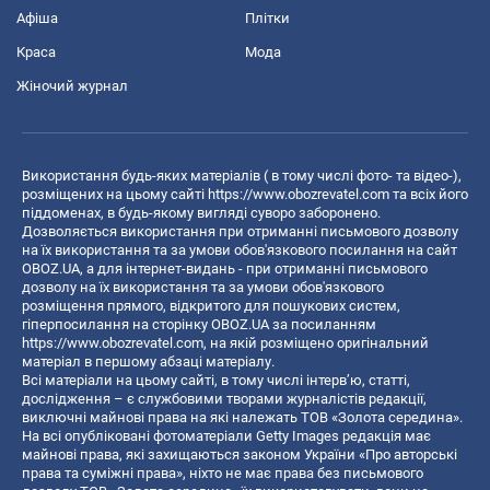
Афіша
Плітки
Краса
Мода
Жіночий журнал
Використання будь-яких матеріалів ( в тому числі фото- та відео-),
розміщених на цьому сайті
https://www.obozrevatel.com
та всіх його
піддоменах, в будь-якому вигляді суворо заборонено.
Дозволяється використання при отриманні письмового дозволу
на їх використання та за умови обов'язкового посилання на сайт
OBOZ.UA, а для інтернет-видань - при отриманні письмового
дозволу на їх використання та за умови обов'язкового
розміщення прямого, відкритого для пошукових систем,
гіперпосилання на сторінку OBOZ.UA за посиланням
https://www.obozrevatel.com
, на якій розміщено оригінальний
матеріал в першому абзаці матеріалу.
Всі матеріали на цьому сайті, в тому числі інтерв’ю, статті,
дослідження – є службовими творами журналістів редакції,
виключні майнові права на які належать ТОВ «Золота середина».
На всі опубліковані фотоматеріали Getty Images редакція має
майнові права, які захищаються законом України «Про авторські
права та суміжні права», ніхто не має права без письмового