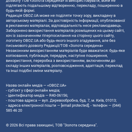
дозволу ТОВ «Золота середина» їх використовувати, вони не
підлягають подальшому відтворенню, перекладу, поширенню в
будь-якій формі.
Редакція OBOZ.UA може не поділяти точку зору, викладену в
авторському матеріалі. За достовірність інформації, опублікованої
в рекламних матеріалах, відповідальність несе рекламодавець.
Заборонено використання матеріалів розміщених на цьому сайті,
хоч із зазначенням гіперпосилання на сторінку цього сайту,
логотипу OBOZ.UA або будь-якого іншого згадування, але без
письмового дозволу Редакції/ТОВ «Золота середина»
Незаконним використанням матеріалів буде вважатися: будь-яке
копiювання, публiкацiя, передрук, наступне поширення,
використання, переробка з використанням, включенням до
складу інших матеріалів, розповсюдження, адаптація, переклад
та інші подібні зміни матеріалу.
Назва онлайн медіа — «OBOZ.UA»
- суб'єкт у сфері онлайн медіа;
- ідентифікатор медіа — R40-06156;
- поштова адреса — вул. Деревообробна, буд. 7, м. Київ, 01013;
- адреса електронної пошти —
[email protected]
; - телефон — (044)
585 46 20
© 2026 Всі права захищені, ТОВ "Золота середина".