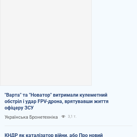
"Варта" та "Новатор" витримали кулеметний
обстріл і удар FPV-дрона, врятувавши життя
офіцеру ЗСУ
Українська Бронетехніка
3,1 т.
КНДР як каталізатор війни, або Про новий