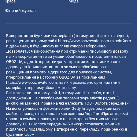
Краса
Мода
Жіночий журнал
Використання будь-яких матеріалів ( в тому числі фото- та відео-),
розміщених на цьому сайті
https://www.obozrevatel.com
та всіх його
піддоменах, в будь-якому вигляді суворо заборонено.
Дозволяється використання при отриманні письмового дозволу
на їх використання та за умови обов'язкового посилання на сайт
OBOZ.UA, а для інтернет-видань - при отриманні письмового
дозволу на їх використання та за умови обов'язкового
розміщення прямого, відкритого для пошукових систем,
гіперпосилання на сторінку OBOZ.UA за посиланням
https://www.obozrevatel.com
, на якій розміщено оригінальний
матеріал в першому абзаці матеріалу.
Всі матеріали на цьому сайті, в тому числі інтерв’ю, статті,
дослідження – є службовими творами журналістів редакції,
виключні майнові права на які належать ТОВ «Золота середина».
На всі опубліковані фотоматеріали Getty Images редакція має
майнові права, які захищаються законом України «Про авторські
права та суміжні права», ніхто не має права без письмового
дозволу ТОВ «Золота середина» їх використовувати, вони не
підлягають подальшому відтворенню, перекладу, поширенню в
будь-якій формі.