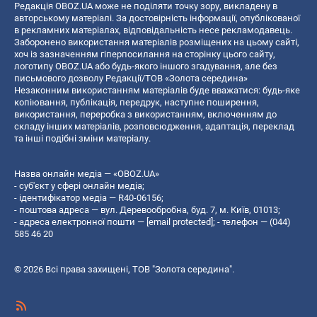
Редакція OBOZ.UA може не поділяти точку зору, викладену в
авторському матеріалі. За достовірність інформації, опублікованої
в рекламних матеріалах, відповідальність несе рекламодавець.
Заборонено використання матеріалів розміщених на цьому сайті,
хоч із зазначенням гіперпосилання на сторінку цього сайту,
логотипу OBOZ.UA або будь-якого іншого згадування, але без
письмового дозволу Редакції/ТОВ «Золота середина»
Незаконним використанням матеріалів буде вважатися: будь-яке
копiювання, публiкацiя, передрук, наступне поширення,
використання, переробка з використанням, включенням до
складу інших матеріалів, розповсюдження, адаптація, переклад
та інші подібні зміни матеріалу.
Назва онлайн медіа — «OBOZ.UA»
- суб'єкт у сфері онлайн медіа;
- ідентифікатор медіа — R40-06156;
- поштова адреса — вул. Деревообробна, буд. 7, м. Київ, 01013;
- адреса електронної пошти —
[email protected]
; - телефон — (044)
585 46 20
© 2026 Всі права захищені, ТОВ "Золота середина".