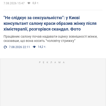
8,8 т.
7.08.2026 15:47
"Не слідкує за сексуальністю": у Києві
консультант салону краси образив жінку після
хімієтерапії, розгорівся скандал. Фото
Працівник салону почав надавати оцінку зовнішності жінки,
сказавши, що вона носить "чоловічу стрижку"
14,2 т.
7.08.2026 22:11