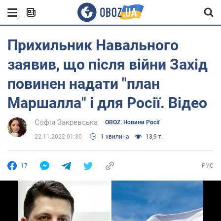
Прихильник Навального
заявив, що після війни Захід
повинен надати "план
Маршалла" і для Росії. Відео
Софія Закревська
OBOZ. Новини Росії
22.11.2022 01:30
1 хвилина
13,9 т.
17
РУС