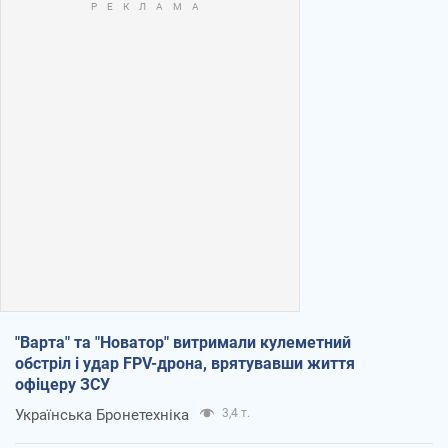
"Варта" та "Новатор" витримали кулеметний
обстріл і удар FPV-дрона, врятувавши життя
офіцеру ЗСУ
Українська Бронетехніка
3,4 т.