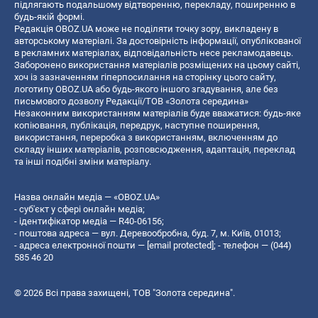
підлягають подальшому відтворенню, перекладу, поширенню в
будь-якій формі.
Редакція OBOZ.UA може не поділяти точку зору, викладену в
авторському матеріалі. За достовірність інформації, опублікованої
в рекламних матеріалах, відповідальність несе рекламодавець.
Заборонено використання матеріалів розміщених на цьому сайті,
хоч із зазначенням гіперпосилання на сторінку цього сайту,
логотипу OBOZ.UA або будь-якого іншого згадування, але без
письмового дозволу Редакції/ТОВ «Золота середина»
Незаконним використанням матеріалів буде вважатися: будь-яке
копiювання, публiкацiя, передрук, наступне поширення,
використання, переробка з використанням, включенням до
складу інших матеріалів, розповсюдження, адаптація, переклад
та інші подібні зміни матеріалу.
Назва онлайн медіа — «OBOZ.UA»
- суб'єкт у сфері онлайн медіа;
- ідентифікатор медіа — R40-06156;
- поштова адреса — вул. Деревообробна, буд. 7, м. Київ, 01013;
- адреса електронної пошти —
[email protected]
; - телефон — (044)
585 46 20
© 2026 Всі права захищені, ТОВ "Золота середина".