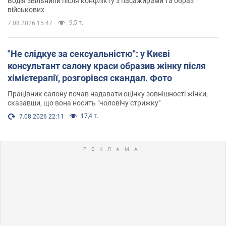
Водія звільнили після конфлікту з пасажирами та образ
військових
9,5 т.
7.08.2026 15:47
"Не слідкує за сексуальністю": у Києві
консультант салону краси образив жінку після
хімієтерапії, розгорівся скандал. Фото
Працівник салону почав надавати оцінку зовнішності жінки,
сказавши, що вона носить "чоловічу стрижку"
17,4 т.
7.08.2026 22:11