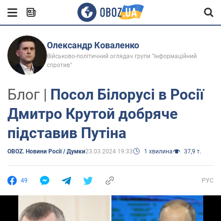
Олександр Коваленко
Військово-політичний оглядач групи "Інформаційний
спротив"
Блог |
Посол Білорусі в Росії
Дмитро Крутой добряче
підставив Путіна
OBOZ. Новини Росії / Думки
23.03.2024 19:33
1 хвилина
37,9 т.
49
РУС