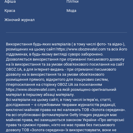
Афіша
Плітки
Краса
Мода
Жіночий журнал
Використання будь-яких матеріалів ( в тому числі фото- та відео-),
розміщених на цьому сайті
https://www.obozrevatel.com
та всіх його
піддоменах, в будь-якому вигляді суворо заборонено.
Дозволяється використання при отриманні письмового дозволу
на їх використання та за умови обов'язкового посилання на сайт
OBOZ.UA, а для інтернет-видань - при отриманні письмового
дозволу на їх використання та за умови обов'язкового
розміщення прямого, відкритого для пошукових систем,
гіперпосилання на сторінку OBOZ.UA за посиланням
https://www.obozrevatel.com
, на якій розміщено оригінальний
матеріал в першому абзаці матеріалу.
Всі матеріали на цьому сайті, в тому числі інтерв’ю, статті,
дослідження – є службовими творами журналістів редакції,
виключні майнові права на які належать ТОВ «Золота середина».
На всі опубліковані фотоматеріали Getty Images редакція має
майнові права, які захищаються законом України «Про авторські
права та суміжні права», ніхто не має права без письмового
дозволу ТОВ «Золота середина» їх використовувати, вони не