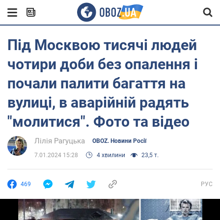
Під Москвою тисячі людей
чотири доби без опалення і
почали палити багаття на
вулиці, в аварійній радять
"молитися". Фото та відео
Лілія Рагуцька
OBOZ. Новини Росії
7.01.2024 15:28
4 хвилини
23,5 т.
469
РУС