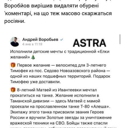
Воробйов вирішив видаляти обурені
'коментарі, на що теж масово скаржаться
росіяни.