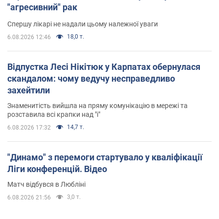
"агресивний" рак
Спершу лікарі не надали цьому належної уваги
18,0 т.
6.08.2026 12:46
Відпустка Лесі Нікітюк у Карпатах обернулася
скандалом: чому ведучу несправедливо
захейтили
Знаменитість вийшла на пряму комунікацію в мережі та
розставила всі крапки над "і"
14,7 т.
6.08.2026 17:32
"Динамо" з перемоги стартувало у кваліфікації
Ліги конференцій. Відео
Матч відбувся в Любліні
3,0 т.
6.08.2026 21:56