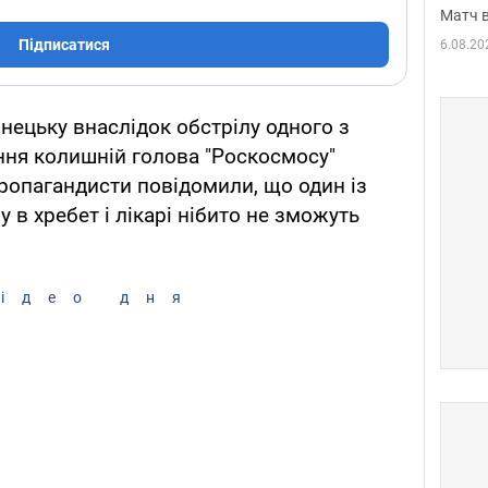
Матч в
Підписатися
6.08.20
онецьку внаслідок обстрілу одного з
ння колишній голова "Роскосмосу"
пропагандисти повідомили, що один із
 в хребет і лікарі нібито не зможуть
ідео дня