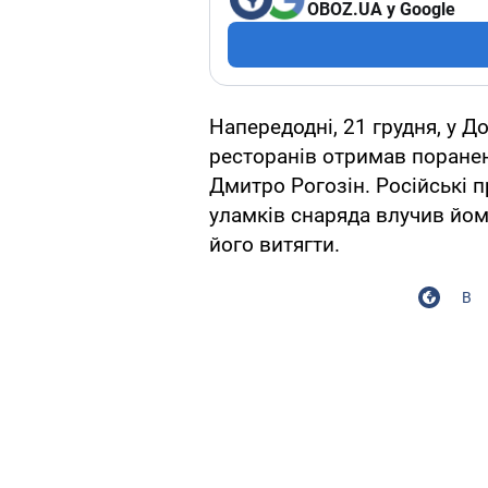
OBOZ.UA у Google
Напередодні, 21 грудня, у Д
ресторанів отримав поране
Дмитро Рогозін. Російські 
уламків снаряда влучив йому
його витягти.
В