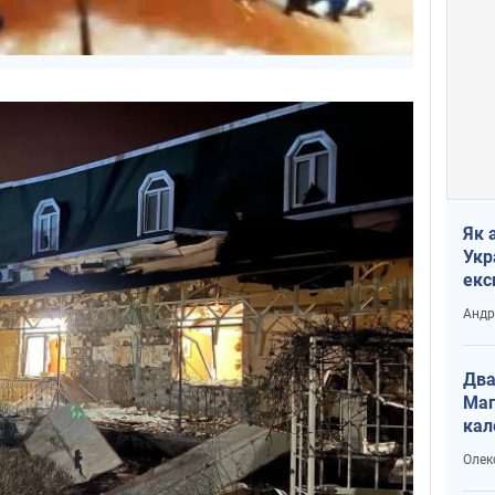
Як 
Укр
екс
наф
Андр
Два
Маг
кал
Олек