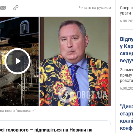
"агр
Спершу
Читать на русском
уваги
6.08.20
Відп
у Ка
скан
веду
захе
Play Video
Знаме
пряму 
розста
6.08.20
"Дин
стар
квалі
конф
сі головного — підпишіться на Новини на