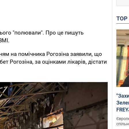
TO
нього "полювали". Про це пишуть
ЗМІ.
нням на помічника Рогозіна заявили, що
ет Рогозіна, за оцінками лікарів, дістати
"Зах
Зеле
FREYJ
підтр
Європе
спільн