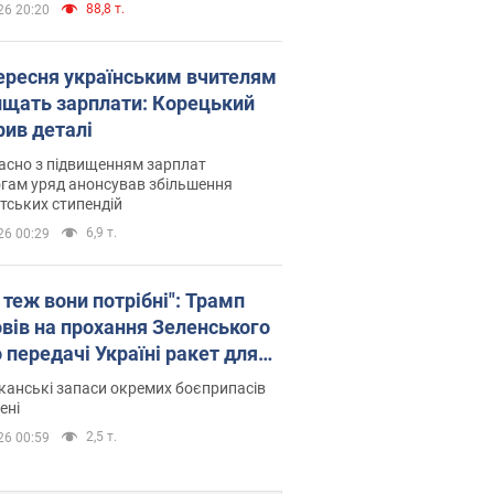
88,8 т.
26 20:20
вересня українським вчителям
ищать зарплати: Корецький
рив деталі
асно з підвищенням зарплат
гам уряд анонсував збільшення
тських стипендій
6,9 т.
26 00:29
 теж вони потрібні": Трамп
овів на прохання Зеленського
 передачі Україні ракет для
ot
анські запаси окремих боєприпасів
ені
2,5 т.
26 00:59