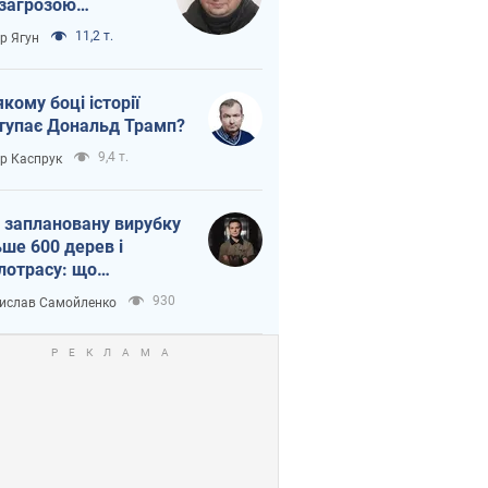
 загрозою
тична логістика
11,2 т.
ор Ягун
якому боці історії
тупає Дональд Трамп?
9,4 т.
ор Каспрук
 заплановану вирубку
ьше 600 дерев і
лотрасу: що
бувається на Теремках
930
ислав Самойленко
иєві