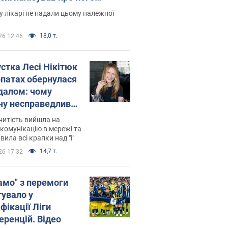
есивний" рак
 лікарі не надали цьому належної
18,0 т.
26 12:46
устка Лесі Нікітюк
рпатах обернулася
далом: чому
чу несправедливо
йтили
нитість вийшла на
комунікацію в мережі та
вила всі крапки над "і"
14,7 т.
26 17:32
амо" з перемоги
тувало у
фікації Ліги
еренцій. Відео