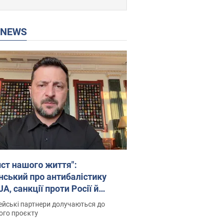
P NEWS
ист нашого життя":
нський про антибалістику
A, санкції проти Росії й
имку аграріїв. Відео
йські партнери долучаються до
ого проєкту