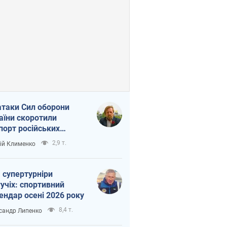
атаки Сил оборони
аїни скоротили
порт російських
топродуктів
2,9 т.
ій Клименко
 супертурніри
учіх: спортивний
ендар осені 2026 року
8,4 т.
сандр Липенко