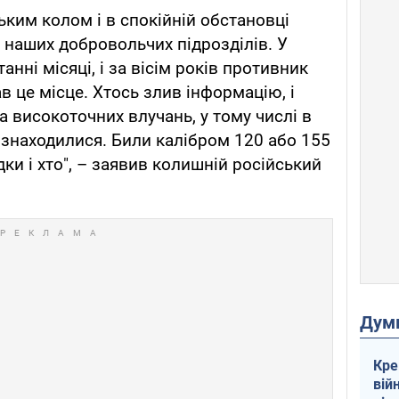
зьким колом і в спокійній обстановці
з наших добровольчих підрозділів. У
анні місяці, і за вісім років противник
 це місце. Хтось злив інформацію, і
а високоточних влучань, у тому числі в
 знаходилися. Били калібром 120 або 155
дки і хто", – заявив колишній російський
Дум
Кре
вій