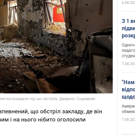
6.08.20
З 1 
підв
розк
Одноч
педаго
студен
7.08.20
"Нам
відп
щодо
Patri
Америк
певнений, що обстріл закладу, де він
обмеж
им і на нього нібито оголосили
7.08.20