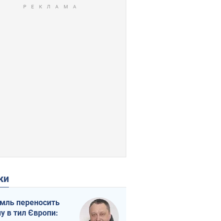
ки
мль переносить
ну в тил Європи: