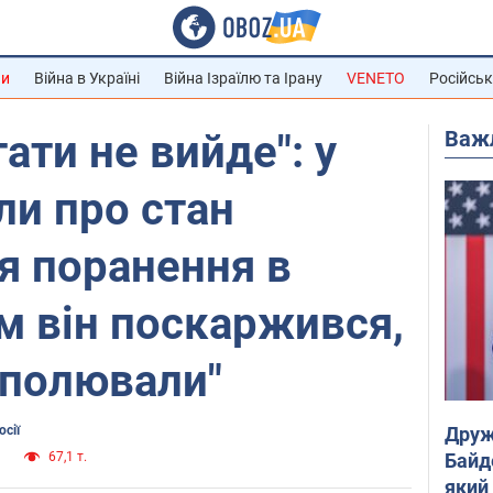
ни
Війна в Україні
Війна Ізраїлю та Ірану
VENETO
Російськ
Важ
ати не вийде": у
ли про стан
ля поранення в
м він поскаржився,
"полювали"
Друж
сії
Байд
и
67,1 т.
який