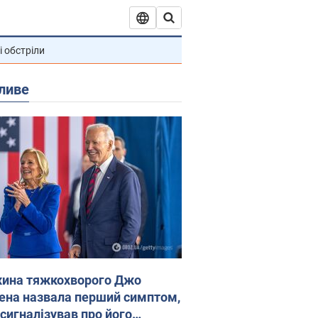
і обстріли
ливе
ина тяжкохворого Джо
ена назвала перший симптом,
 сигналізував про його