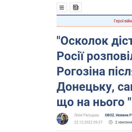
Герої вій
"Осколок діст
Росії розпові
Рогозіна піс
Донецьку, са
що на нього 
Лілія Рагуцька
OBOZ. Новини Ро
22.12.2022 09:27
2 хвилин