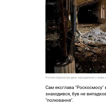
Сам ексглава "Роскосмосу" в
знаходився, був не випадков
"полювання".