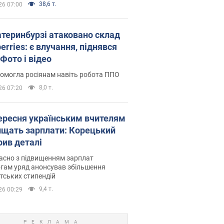
38,6 т.
26 07:00
атеринбурзі атаковано склад
erries: є влучання, піднявся
Фото і відео
омогла росіянам навіть робота ППО
8,0 т.
26 07:20
вересня українським вчителям
ищать зарплати: Корецький
рив деталі
асно з підвищенням зарплат
гам уряд анонсував збільшення
тських стипендій
9,4 т.
26 00:29