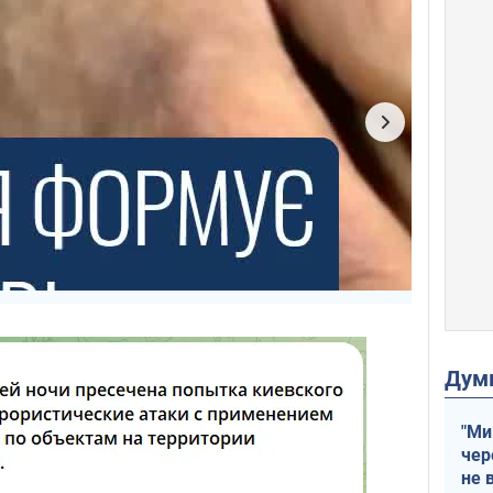
Дум
"Ми
чер
не 