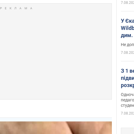
7.08.20
У Єк
Wildb
дим. 
Не доп
7.08.20
З 1 
підв
розк
Одноч
педаго
студен
7.08.20