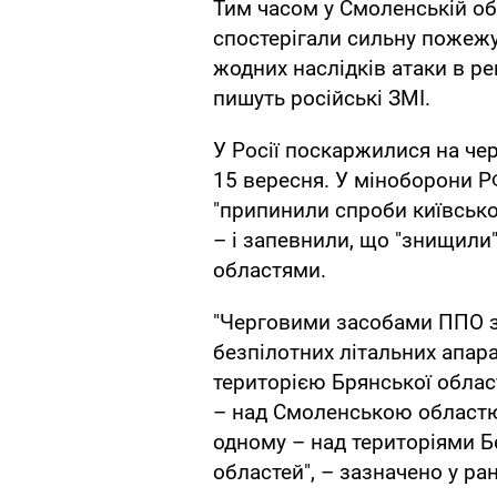
Тим часом у Смоленській об
спостерігали сильну пожежу,
жодних наслідків атаки в ре
пишуть російські ЗМІ.
У Росії поскаржилися на чер
15 вересня. У міноборони Р
"припинили спроби київсько
– і запевнили, що "знищили"
областями.
"Черговими засобами ППО з
безпілотних літальних апарат
територією Брянської област
– над Смоленською областю
одному – над територіями Бє
областей", – зазначено у ра