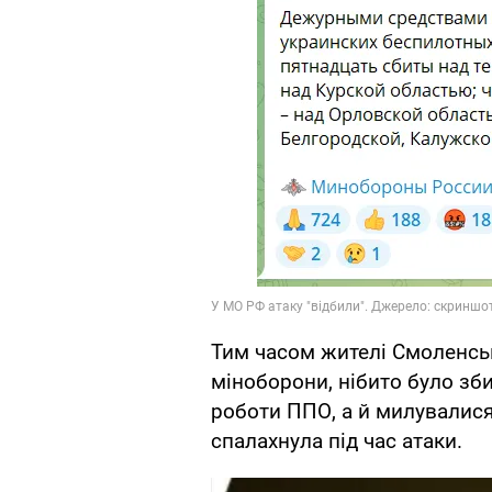
Тим часом жителі Смоленсько
міноборони, нібито було зб
роботи ППО, а й милувалис
спалахнула під час атаки.