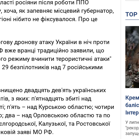
ласті росіяни після роботи ППО
 хоча, як запевняє місцевий губернатор,
TO
гіоні нібито не фіксувалося. Про це
гову дронову атаку України в ніч проти
Ф вже вранці традиційно заявили, що
го режиму вчинити терористичні атаки"
 29 безпілотників над 7 російськими
нищено двадцять дев'ять українських
Крем
ів, з яких: п'ятнадцять збиті над
баліс
і; п'ять – над Курською областю; чотири
Інте
; два – над Орловською областю та по
У липн
лгородської, Калузької, та Ростовської
"рекор
нковій заяві МО РФ.
запуще