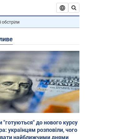
і обстріли
ливе
и "готуються" до нового курсу
ра: українцям розповіли, чого
увати найближчими днями