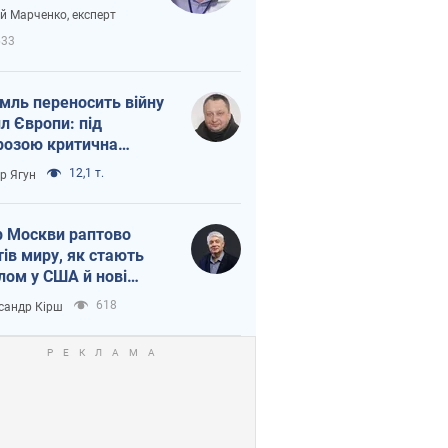
вірі через
ій Марченко, експерт
етний терор
633
мль переносить війну
ил Європи: під
розою критична
істика
12,1 т.
ор Ягун
 Москви раптово
тів миру, як стають
лом у США й нові
аїнські топ-рейтинги
618
сандр Кірш