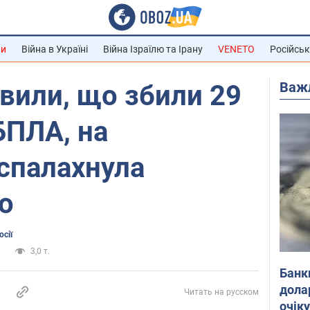
ни
Війна в Україні
Війна Ізраїлю та Ірану
VENETO
Російськ
Важ
вили, що збили 29
БПЛА, на
спалахнула
о
сії
и
3,0 т.
Банк
дола
Читать на русском
очік