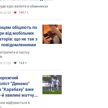
уде курс валюти в обмінниках
149,7 т.
26 22:58
їнцям обіцяють по
рн від мобільних
торів: що не так з
 повідомленнями
потрапити в пастку
їв
14,4 т.
26 21:02
орожчий
оліст "Динамо"
в "Карабаху" вже
-й хвилині матчу.
о
ок відбувається в
і