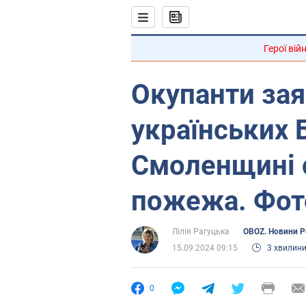
Герої вій
Окупанти зая
українських 
Смоленщині 
пожежа. Фот
Лілія Рагуцька
OBOZ. Новини Ро
15.09.2024 09:15
3 хвилин
0