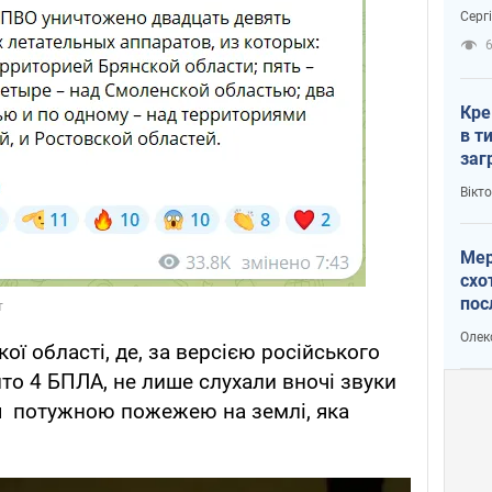
зне
Серг
рак
Кре
в т
заг
лог
Вікт
Мер
схо
пос
укр
Олек
ї області, де, за версією російського
ито 4 БПЛА, не лише слухали вночі звуки
я потужною пожежею на землі, яка