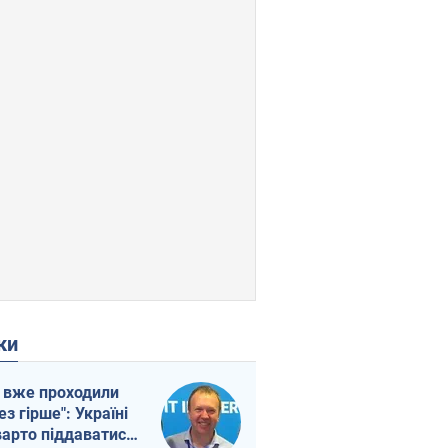
ки
 вже проходили
ез гірше": Україні
варто піддаватися