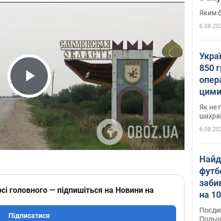
Яким б
6.08.20
Укра
850 г
опера
Play Video
цими
Як не 
шахра
6.08.20
Найд
футб
заби
сі головного — підпишіться на Новини на
на 10
Віде
Поєдин
Підписатися
Польщ