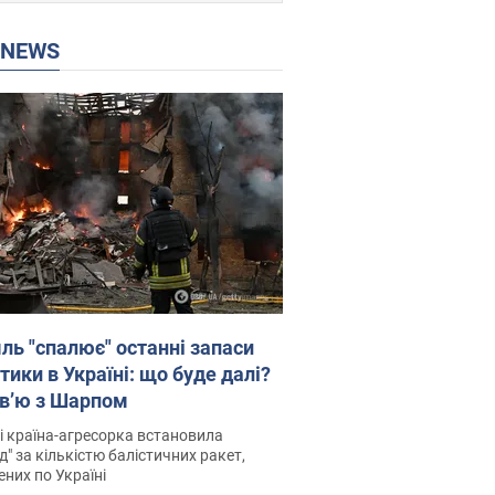
P NEWS
ль "спалює" останні запаси
тики в Україні: що буде далі?
рв’ю з Шарпом
і країна-агресорка встановила
д" за кількістю балістичних ракет,
них по Україні