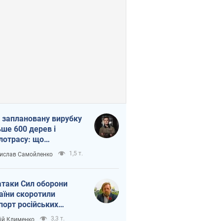
 заплановану вирубку
ьше 600 дерев і
лотрасу: що
бувається на Теремках
1,5 т.
ислав Самойленко
иєві
атаки Сил оборони
аїни скоротили
порт російських
топродуктів
3,3 т.
ій Клименко