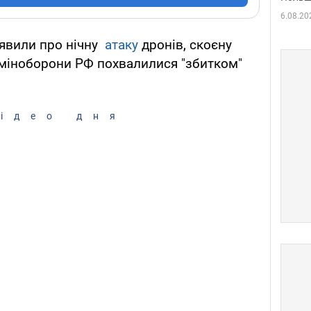
6.08.20
аявили про нічну
атаку
дронів, скоєну
 міноборони РФ похвалилися "збитком"
ідео дня