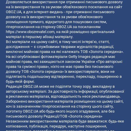
Дозволяється використання при отриманні письмового дозволу
на їх використання та за умови обов'язкового посилання на сайт
OBOZ.UA, а для інтернет-видань - при отриманні письмового
дозволу на їх використання та за умови обов'язкового
розміщення прямого, відкритого для пошукових систем,
гіперпосилання на сторінку OBOZ.UA за посиланням
https://www.obozrevatel.com
, на якій розміщено оригінальний
матеріал в першому абзаці матеріалу.
Всі матеріали на цьому сайті, в тому числі інтерв’ю, статті,
дослідження – є службовими творами журналістів редакції,
виключні майнові права на які належать ТОВ «Золота середина».
На всі опубліковані фотоматеріали Getty Images редакція має
майнові права, які захищаються законом України «Про авторські
права та суміжні права», ніхто не має права без письмового
дозволу ТОВ «Золота середина» їх використовувати, вони не
підлягають подальшому відтворенню, перекладу, поширенню в
будь-якій формі.
Редакція OBOZ.UA може не поділяти точку зору, викладену в
авторському матеріалі. За достовірність інформації, опублікованої
в рекламних матеріалах, відповідальність несе рекламодавець.
Заборонено використання матеріалів розміщених на цьому сайті,
хоч із зазначенням гіперпосилання на сторінку цього сайту,
логотипу OBOZ.UA або будь-якого іншого згадування, але без
письмового дозволу Редакції/ТОВ «Золота середина»
Незаконним використанням матеріалів буде вважатися: будь-яке
копiювання, публiкацiя, передрук, наступне поширення,