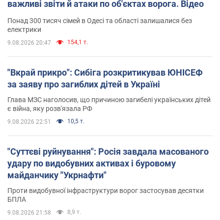
важливі звіти й атаки по об'єктах ворога. Відео
Понад 300 тисяч сімей в Одесі та області залишалися без
електрики
154,1 т.
9.08.2026 20:47
"Вкрай прикро": Сибіга розкритикував ЮНІСЕФ
за заяву про загиблих дітей в Україні
Глава МЗС наголосив, що причиною загибелі українських дітей
є війна, яку розв'язала РФ
10,5 т.
9.08.2026 22:51
"Суттєві руйнування": Росія завдала масованого
удару по видобувних активах і буровому
майданчику "Укрнафти"
Проти видобувної інфраструктури ворог застосував десятки
БПЛА
8,9 т.
9.08.2026 21:58