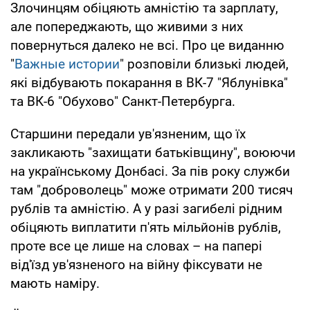
Злочинцям обіцяють амністію та зарплату,
але попереджають, що живими з них
повернуться далеко не всі. Про це виданню
"
Важные истории
" розповіли близькі людей,
які відбувають покарання в ВК-7 "Яблунівка"
та ВК-6 "Обухово" Санкт-Петербурга.
Старшини передали ув'язненим, що їх
закликають "захищати батьківщину", воюючи
на українському Донбасі. За пів року служби
там "доброволець" може отримати 200 тисяч
рублів та амністію. А у разі загибелі рідним
обіцяють виплатити п'ять мільйонів рублів,
проте все це лише на словах – на папері
від'їзд ув'язненого на війну фіксувати не
мають наміру.