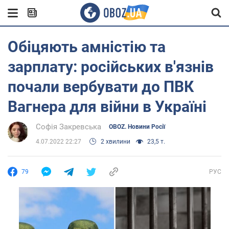
Обіцяють амністію та
зарплату: російських в'язнів
почали вербувати до ПВК
Вагнера для війни в Україні
Софія Закревська
OBOZ. Новини Росії
4.07.2022 22:27
2 хвилини
23,5 т.
79
РУС