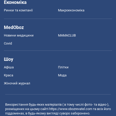
Економіка
Ринки та компанії
Макроекономіка
MedOboz
Новини медицини
MAMACLUB
Covid
Шоу
Афіша
Плітки
Краса
Мода
Жіночий журнал
Використання будь-яких матеріалів ( в тому числі фото- та відео-),
розміщених на цьому сайті
https://www.obozrevatel.com
та всіх його
піддоменах, в будь-якому вигляді суворо заборонено.