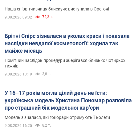
Наша співвітчизниця блискуче виступила в Орегоні
72,3 т.
9.08.2026 09:32
Брітні Спірс зізналася в уколах краси і показала
наслідки невдалої косметології: ходила так
майже місяць
Помітний наслідок процедури зберігався близько чотирьох
тижнів
3,8 т.
9.08.2026 13:19
У 16–17 років могла цілий день не їсти:
українська модель Христина Пономар розповіла
про страшний бік модельної кар’єри
Модель зізналася, які гонорари отримують її колеги
8,2 т.
9.08.2026 16:25