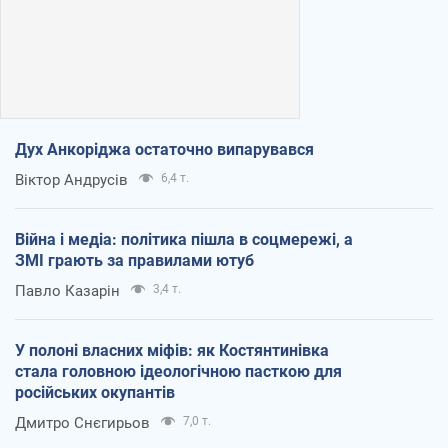
Дух Анкоріджа остаточно випарувався
Віктор Андрусів
6,4 т.
Війна і медіа: політика пішла в соцмережі, а
ЗМІ грають за правилами ютуб
Павло Казарін
3,4 т.
У полоні власних міфів: як Костянтинівка
стала головною ідеологічною пасткою для
російських окупантів
Дмитро Снєгирьов
7,0 т.