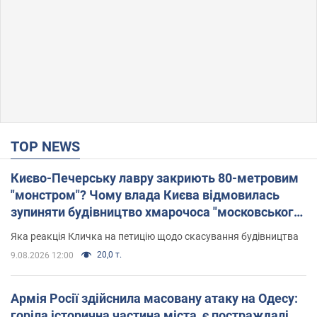
TOP NEWS
Києво-Печерську лавру закриють 80-метровим
"монстром"? Чому влада Києва відмовилась
зупиняти будівництво хмарочоса "московського
вірянина"
Яка реакція Кличка на петицію щодо скасування будівництва
20,0 т.
9.08.2026 12:00
Армія Росії здійснила масовану атаку на Одесу:
горіла історична частина міста, є постраждалі.