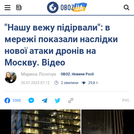
"Нашу вежу підірвали": в
мережі показали наслідки
нової атаки дронів на
Москву. Відео
Марина Ліснічук
OBOZ. Новини Росії
30.07.2023 07:12
2 хвилини
29,8 т.
3300
РУС