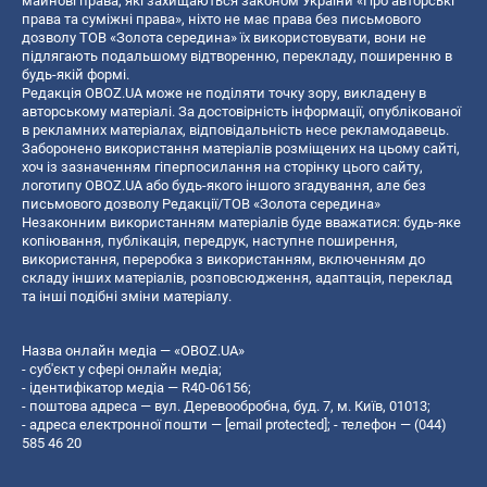
майнові права, які захищаються законом України «Про авторські
права та суміжні права», ніхто не має права без письмового
дозволу ТОВ «Золота середина» їх використовувати, вони не
підлягають подальшому відтворенню, перекладу, поширенню в
будь-якій формі.
Редакція OBOZ.UA може не поділяти точку зору, викладену в
авторському матеріалі. За достовірність інформації, опублікованої
в рекламних матеріалах, відповідальність несе рекламодавець.
Заборонено використання матеріалів розміщених на цьому сайті,
хоч із зазначенням гіперпосилання на сторінку цього сайту,
логотипу OBOZ.UA або будь-якого іншого згадування, але без
письмового дозволу Редакції/ТОВ «Золота середина»
Незаконним використанням матеріалів буде вважатися: будь-яке
копiювання, публiкацiя, передрук, наступне поширення,
використання, переробка з використанням, включенням до
складу інших матеріалів, розповсюдження, адаптація, переклад
та інші подібні зміни матеріалу.
Назва онлайн медіа — «OBOZ.UA»
- суб'єкт у сфері онлайн медіа;
- ідентифікатор медіа — R40-06156;
- поштова адреса — вул. Деревообробна, буд. 7, м. Київ, 01013;
- адреса електронної пошти —
[email protected]
; - телефон — (044)
585 46 20