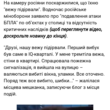
На камеру росіяни поскаржилися, що їхню
"вежу підірвали". Водночас російське
міноборони заявило про "подавлення атаки
БПЛА" по об’єктах у столиці та відсутність
критичних наслідків
(щоб переглянути відео,
доскрольте новину до кінця)
.
"Друзі, нашу вежу підірвали. Перший вибух
був саме в IQ-кварталі. У мене тремтіла вежа,
стіни в квартирі. Спрацювала пожежна
сигналізація, я вийшла на вулицю –
валяються вибиті вікна, уламки. Все оточено.
Поряд теж все вибито, шибки..." – жалілася
місцева мешканка, записуючи блог з місця
подій.