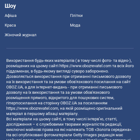
Шоу
Афіша
Плітки
Краса
Мода
Жіночий журнал
Використання будь-яких матеріалів ( в тому числі фото- та відео-),
розміщених на цьому сайті
https://www.obozrevatel.com
та всіх його
піддоменах, в будь-якому вигляді суворо заборонено.
Дозволяється використання при отриманні письмового дозволу
на їх використання та за умови обов'язкового посилання на сайт
OBOZ.UA, а для інтернет-видань - при отриманні письмового
дозволу на їх використання та за умови обов'язкового
розміщення прямого, відкритого для пошукових систем,
гіперпосилання на сторінку OBOZ.UA за посиланням
https://www.obozrevatel.com
, на якій розміщено оригінальний
матеріал в першому абзаці матеріалу.
Всі матеріали на цьому сайті, в тому числі інтерв’ю, статті,
дослідження – є службовими творами журналістів редакції,
виключні майнові права на які належать ТОВ «Золота середина».
На всі опубліковані фотоматеріали Getty Images редакція має