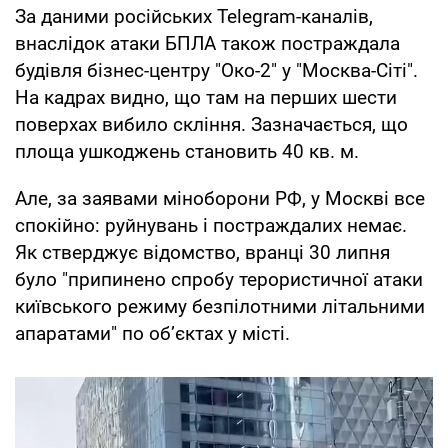
За даними російських Telegram-каналів,
внаслідок атаки БПЛА також постраждала
будівля бізнес-центру "Око-2" у "Москва-Cіті".
На кадрах видно, що там на перших шести
поверхах вибило скління. Зазначається, що
площа ушкоджень становить 40 кв. м.
Але, за заявами міноборони РФ, у Москві все
спокійно: руйнувань і постраждалих немає.
Як стверджує відомство, вранці 30 липня
було "припинено спробу терористичної атаки
київського режиму безпілотними літальними
апаратами" по об’єктах у місті.