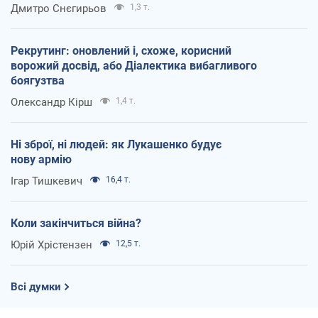
Дмитро Снєгирьов
1,3 т.
Рекрутинг: оновлений і, схоже, корисний
ворожий досвід, або Діалектика вибагливого
боягузтва
Олександр Кірш
1,4 т.
Ні зброї, ні людей: як Лукашенко будує
нову армію
Ігар Тишкевич
16,4 т.
Коли закінчиться війна?
Юрій Хрістензен
12,5 т.
Всі думки